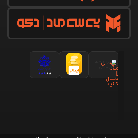
پـی‌سـی
مـاد
را
دنـبال
کـنید.