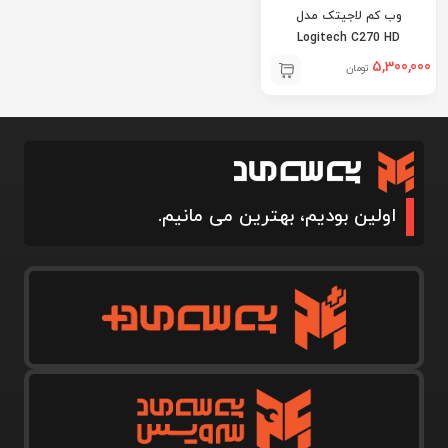
وب کم لاجیتک مدل
Logitech C270 HD
5,300,000
تومان
اولین بودیم، بهترین می مانیم.