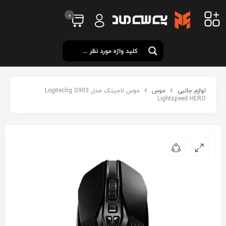
0
لوازم جانبی
موس
موس لاجیتک مدل Logitechg G903
Lightspeed HERO