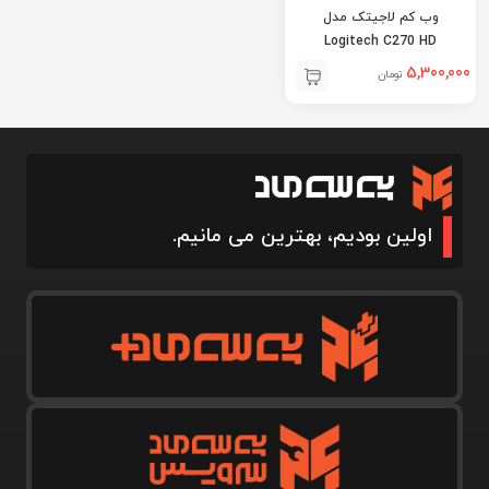
وب کم لاجیتک مدل
Logitech C270 HD
5,300,000
تومان
اولین بودیم، بهترین می مانیم.