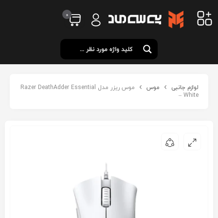
0
لوازم جانبی
موس
موس ریزر مدل Razer DeathAdder Essential
– White