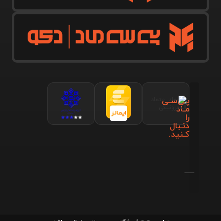
پـی‌سـی
مـاد
را
دنـبال
کـنید.