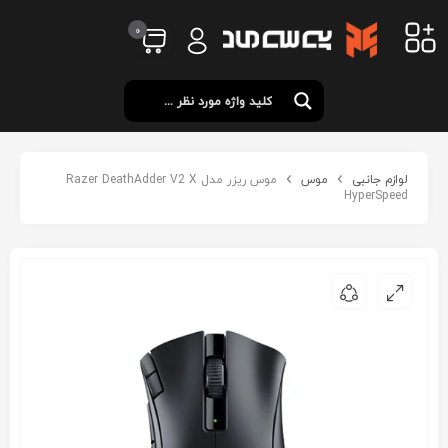
0
لوازم جانبی
موس
موس ریزر مدل Razer DeathAdder V2 X
HyperSpeed