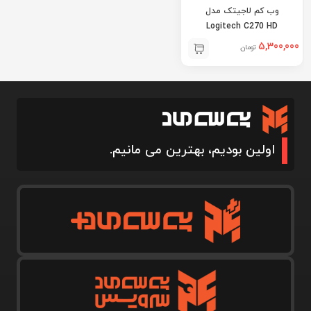
وب کم لاجیتک مدل
Logitech C270 HD
5,300,000
تومان
اولین بودیم، بهترین می مانیم.