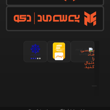
پـی‌سـی
مـاد
را
دنـبال
کـنید.