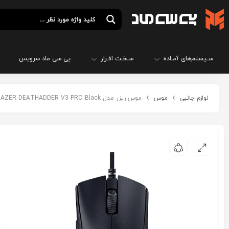
سـیستم‌های آمـاده
سـخـت افـزار
پی سی ماد سرویس
لوازم جانبی
موس
موس ریزر مدل RAZER DEATHADDER V3 PRO Black