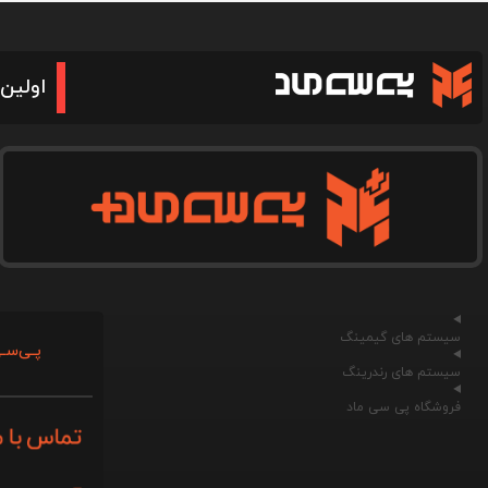
اولین 
سیستم های گیمینگ
پـی‌سـی
سیستم های رندرینگ
فروشگاه پی سی ماد