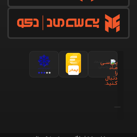
پـی‌سـی
مـاد
را
دنـبال
کـنید.