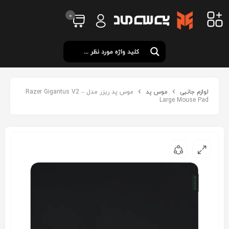
0
لوازم جانبی
موس پد
موس پد ریزر مدل Razer Gigantus V2 –
Large Mouse Pad