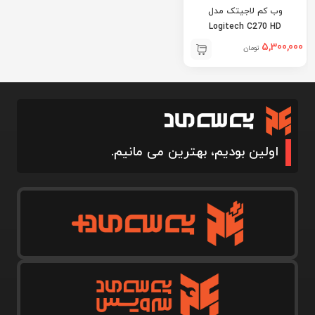
وب کم لاجیتک مدل
Logitech C270 HD
5,300,000
تومان
اولین بودیم، بهترین می مانیم.