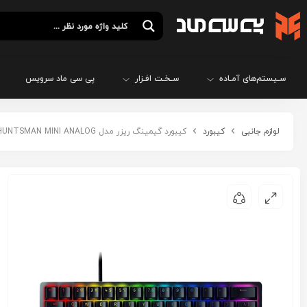
سـیستم‌های آمـاده
سـخـت افـزار
پی سی ماد سرویس
لوازم جانبی
کیبورد
کیبورد گیمینگ ریزر مدل Razer HUNTSMAN MINI ANALOG