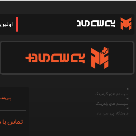
اولین 
سیستم های گیمینگ
پـی‌سـی
سیستم های رندرینگ
فروشگاه پی سی ماد