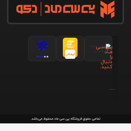
پـی‌سـی
مـاد
را
دنـبال
کـنید.
تمامی حقوق فروشگاه پی سی ماد محفوظ می‌باشد.