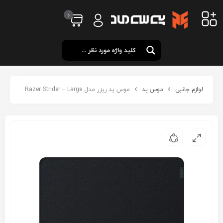
0
لوازم جانبی
موس پد
موس پد ریزر مدل Razer Strider – Large