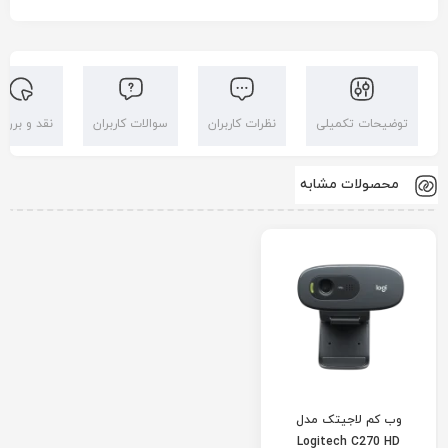
توضیحات تکمیلی
نظرات کاربران
سوالات کاربران
نقد و بررس
محصولات مشابه
وب کم لاجیتک مدل
Logitech C270 HD