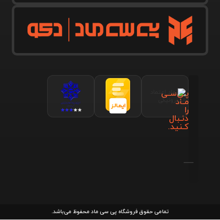
پـی‌سـی
مـاد
را
دنـبال
کـنید.
تمامی حقوق فروشگاه پی سی ماد محفوظ می‌باشد.