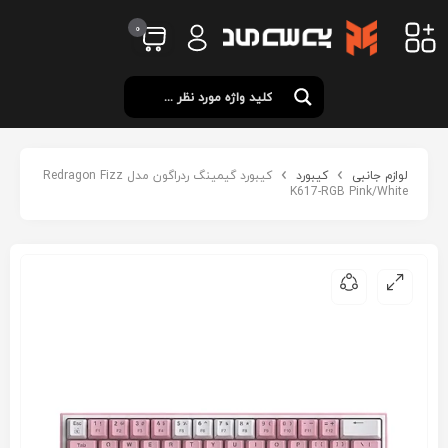
0
لوازم جانبی
کیبورد
کیبورد گیمینگ ردراگون مدل Redragon Fizz
K617-RGB Pink/White