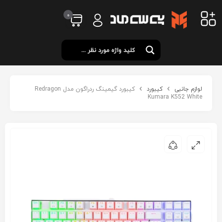
0
لوازم جانبی
کیبورد
کیبورد گیمینگ ردراگون مدل Redragon
Kumara K552 White