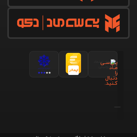
پـی‌سـی
مـاد
را
دنـبال
کـنید.