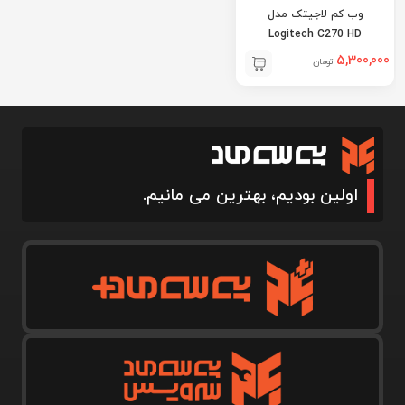
وب کم لاجیتک مدل
Logitech C270 HD
5,300,000
تومان
اولین بودیم، بهترین می مانیم.