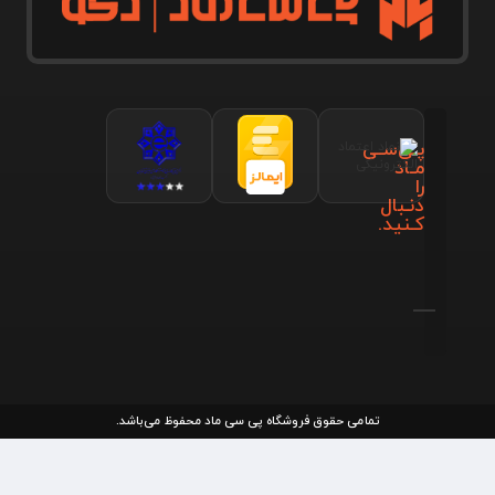
پـی‌سـی
مـاد
را
دنـبال
کـنید.
تمامی حقوق فروشگاه پی سی ماد محفوظ می‌باشد.