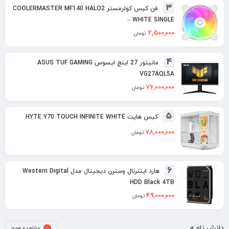
3
فن کیس کولرمستر COOLERMASTER MF140 HALO2
– WHITE SINGLE
2,500,000
تومان
4
مانیتور 27 اینچ ایسوس ASUS TUF GAMING
VG27AQL5A
76,000,000
تومان
5
کیس هایت HYTE Y70 TOUCH INFINITE WHITE
78,000,000
تومان
6
هارد اینترنال وسترن دیجیتال مدل Western Digital
HDD Black 4TB
49,000,000
تومان
دانش نامـه
مشاهده همه