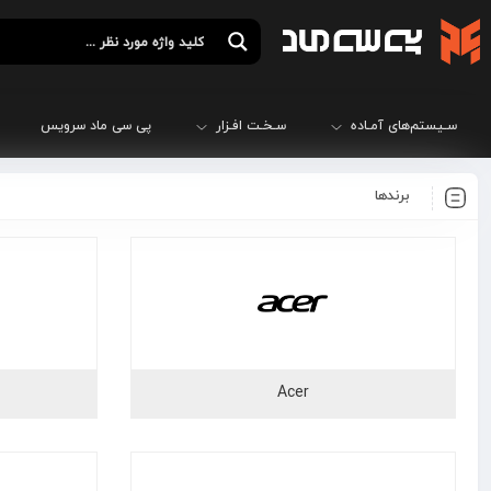
سـیستم‌های آمـاده
سـخـت افـزار
پی سی ماد سرویس
برندها
Acer