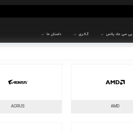
پی سی ماد پلاس
گـالـری
داستان ما
AORUS
AMD