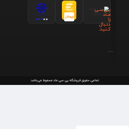
پـی‌سـی
مـاد
را
دنـبال
کـنید.
تمامی حقوق فروشگاه پی سی ماد محفوظ می‌باشد.