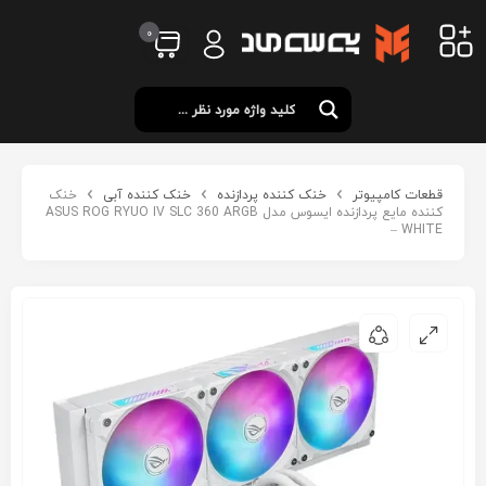
0
قطعات کامپیوتر
خنک کننده پردازنده
خنک کننده آبی
خنک
کننده مایع پردازنده ایسوس مدل ASUS ROG RYUO IV SLC 360 ARGB
– WHITE