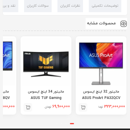
توضیحات تکمیلی
نظرات کاربران
سوالات کاربران
نقد و بررس
محصولات مشابه
مانیتور 32 اینچ ایسوس
مانیتور 34 اینچ ایسوس
248QV
ASUS TUF Gaming
ASUS ProArt PA32QCV
VG34VQ3B
,000,000
69,900,000
323,000,000
تومان
تومان