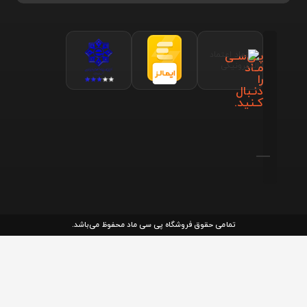
پـی‌سـی
مـاد
را
دنـبال
کـنید.
تمامی حقوق فروشگاه پی سی ماد محفوظ می‌باشد.