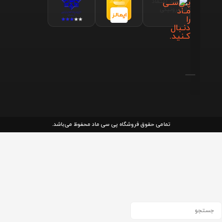
پـی‌سـی
مـاد
را
دنـبال
کـنید.
تمامی حقوق فروشگاه پی سی ماد محفوظ می‌باشد.