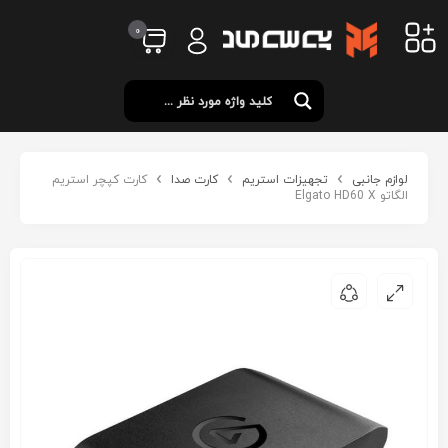
0
لوازم جانبی
تجهیزات استریم
کارت صدا
کارت کپچر استریم
الگاتو Elgato HD60 X