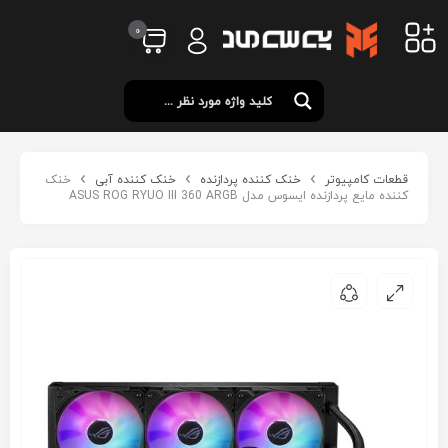
0
قطعات کامپیوتر
خنک کننده پردازنده
خنک کننده آبی
خنک
کننده مایع پردازنده ایسوس مدل ASUS ROG RYUO III 360 ARGB