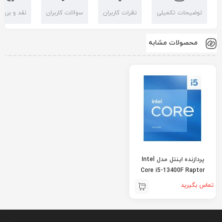
توضیحات تکمیلی
نظرات کاربران
سوالات کاربران
نقد و بررس
محصولات مشابه
پردازنده اینتل مدل Intel
Core i5-13400F Raptor
Lake
تماس بگیرید