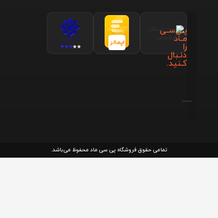
پـی‌سـی
مـاد
را
دنـبال
کـنید.
تمامی حقوق فروشگاه پی سی ماد محفوظ می‌باشد.