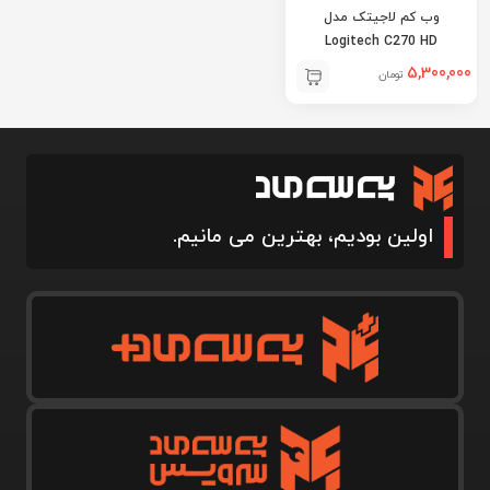
وب کم لاجیتک مدل
Logitech C270 HD
5,300,000
تومان
اولین بودیم، بهترین می مانیم.