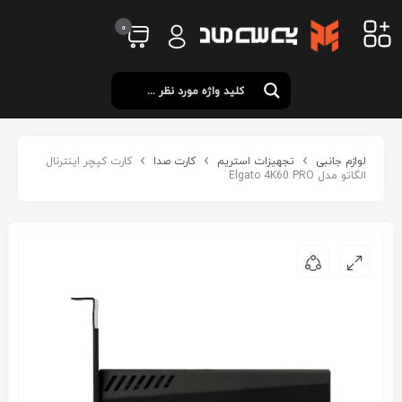
0
لوازم جانبی
تجهیزات استریم
کارت صدا
کارت کپچر اینترنال
الگاتو مدل Elgato 4K60 PRO