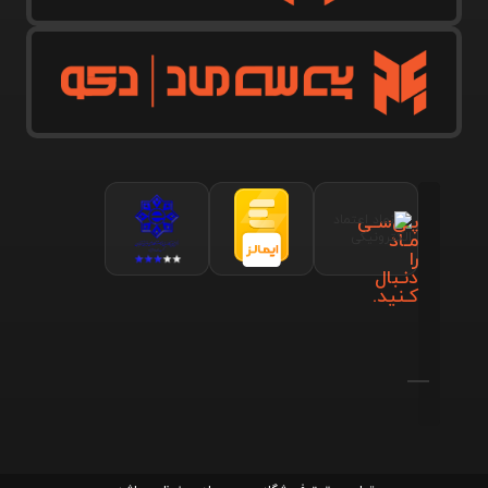
پـی‌سـی
مـاد
را
دنـبال
کـنید.