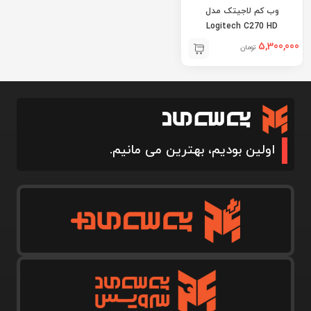
وب کم لاجیتک مدل
Logitech C270 HD
5,300,000
تومان
اولین بودیم، بهترین می مانیم.