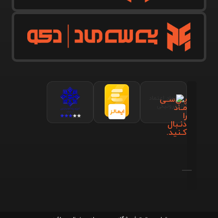
پـی‌سـی
مـاد
را
دنـبال
کـنید.