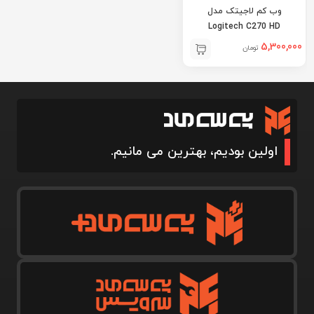
وب کم لاجیتک مدل
Logitech C270 HD
5,300,000
تومان
اولین بودیم، بهترین می مانیم.