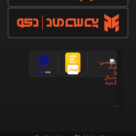
پـی‌سـی
مـاد
را
دنـبال
کـنید.