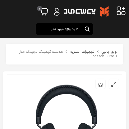
0
لوازم جانبی
تجهیزات استریم
هدست گیمینگ لاجیتک مدل
Logitech G Pro X