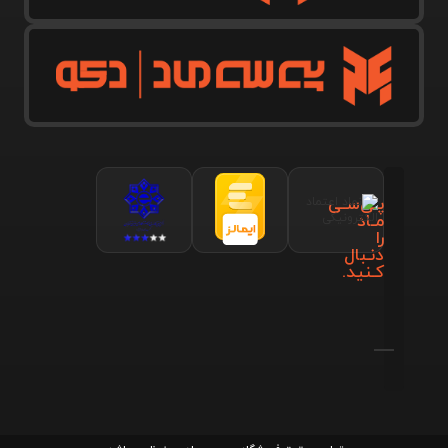
پـی‌سـی
مـاد
را
دنـبال
کـنید.