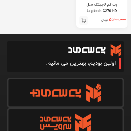
وب کم لاجیتک مدل
Logitech C270 HD
5,300,000
تومان
اولین بودیم، بهترین می مانیم.