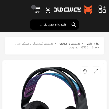
0
لوازم جانبی
هدست و هدفون
هدست گیمینگ لاجیتک مدل
Logitech G335 – Black