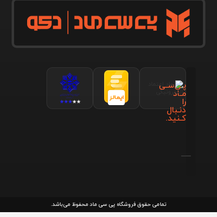
پـی‌سـی
مـاد
را
دنـبال
کـنید.
تمامی حقوق فروشگاه پی سی ماد محفوظ می‌باشد.