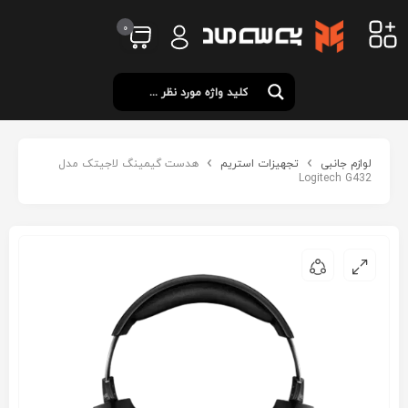
0
لوازم جانبی
تجهیزات استریم
هدست گیمینگ لاجیتک مدل
Logitech G432