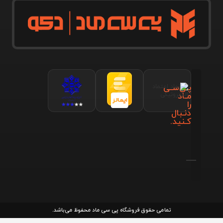
پـی‌سـی
مـاد
را
دنـبال
کـنید.
تمامی حقوق فروشگاه پی سی ماد محفوظ می‌باشد.