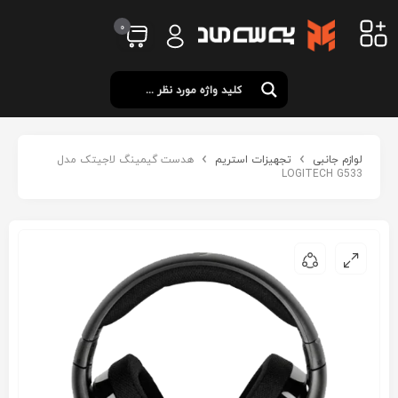
0
لوازم جانبی
تجهیزات استریم
هدست گیمینگ لاجیتک مدل
LOGITECH G533