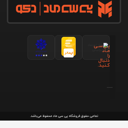
پـی‌سـی
مـاد
را
دنـبال
کـنید.
تمامی حقوق فروشگاه پی سی ماد محفوظ می‌باشد.