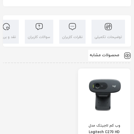
توضیحات تکمیلی
نظرات کاربران
سوالات کاربران
نقد و بررس
محصولات مشابه
وب کم لاجیتک مدل
Logitech C270 HD