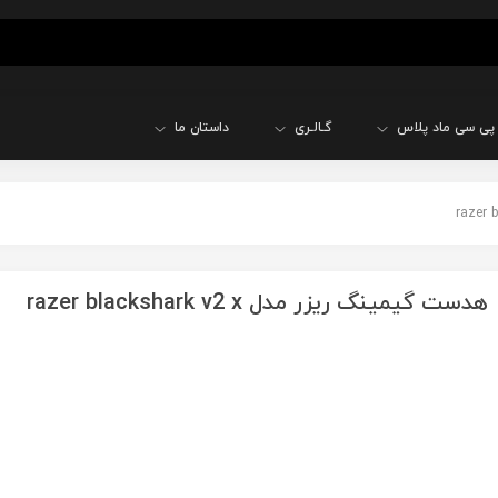
پی سی ماد پلاس
گـالـری
داستان ما
هدست گیمینگ ریزر مدل razer blackshark v2 x