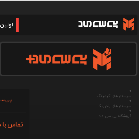
اولین 
سیستم های گیمینگ
پـی‌سـی
سیستم های رندرینگ
فروشگاه پی سی ماد