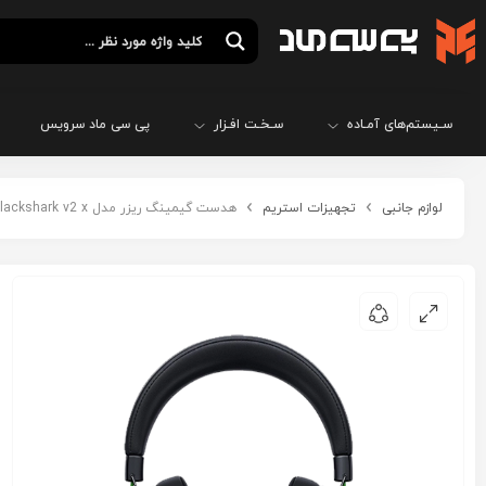
سـیستم‌های آمـاده
سـخـت افـزار
پی سی ماد سرویس
لوازم جانبی
تجهیزات استریم
هدست گیمینگ ریزر مدل razer blackshark v2 x