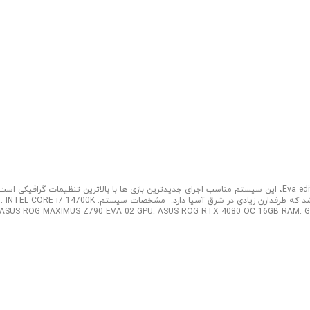
سیستم گیمینگ با کیس هایپریون! همراه ما باشید با معرفی سیستم گیمینگ Eva edition، این سیستم مناسب اجرای جدیدترین بازی ها با بالاترین تنظیمات گرافیکی
ادیشن سخت افزار ایسوس به اسم EVA 02، الهام گرفته از یک انیمه معروف می باشد که طرفدارن زیادی در شرق آسیا دارد. ‌ مشخصات سیستم: 4700K
 ASUS ROG MAXIMUS Z790 EVA 02 GPU: ASUS ROG RTX 4080 OC 16GB RAM: G