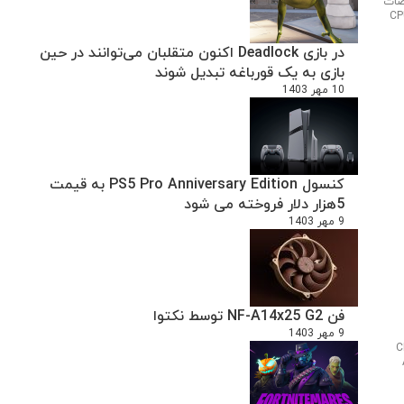
یو !! ‌ مشخصات
CP
در بازی Deadlock اکنون متقلبان می‌توانند در حین
بازی به یک قورباغه تبدیل شوند
10 مهر 1403
کنسول PS5 Pro Anniversary Edition به قیمت
5هزار دلار فروخته می شود
9 مهر 1403
فن NF-A14x25 G2 توسط نکتوا
9 مهر 1403
CPU: :