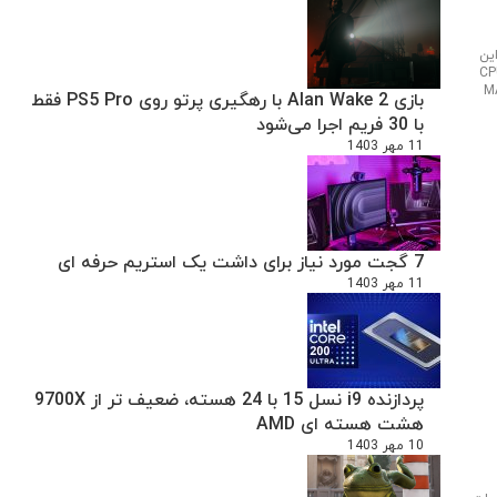
 این
CPU: INT
M
بازی Alan Wake 2 با رهگیری پرتو روی PS5 Pro فقط
با 30 فریم اجرا می‌شود
11 مهر 1403
7 گجت مورد نیاز برای داشت یک استریم حرفه ای
11 مهر 1403
پردازنده i9 نسل 15 با 24 هسته، ضعیف تر از 9700X
هشت هسته ای AMD
10 مهر 1403