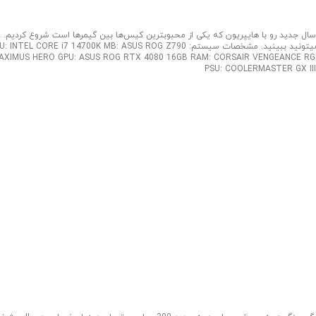
ونی، اولین سیستم سال 1403 با کیس هایپریون سال جدید رو با هایپریون که یکی از محبوبترین کیس‌ها بین گیمرها است شروع کردیم.
سیستم 200میلیونی سفارش یکی از شما دوستان است که در ادامه مشخصاتش رو میتونید ببینید. مشخصات سیستم: EL CORE i7 14700K MB: ASUS ROG Z790
AXIMUS HERO GPU: ASUS ROG RTX 4080 16GB RAM: CORSAIR VENGEANCE RGB
PSU: COOLERMASTER GX III