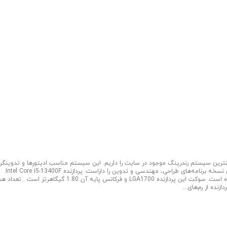
ترین سیستم رندرینگ موجود در سایت را داریم. این سیستم مناسب ادیتورها و تدوینگرا
است که بدنبال سیستمی کامل و اقتصادی هستند. این سیستم قابلیت اجرای آخرین نسخه برنامه‌های طراحی، مهندسی و تدوین را داراست. پردازنده Intel Core i5-13400F
پردازنده نسل سیزدهمی برند اینتل از سری Core i5، بدون پردازنده گرافیکی عرضه شده است. سوکت این پردازنده LGA1700 و فرکانس پایه آن 1.80 گیگا