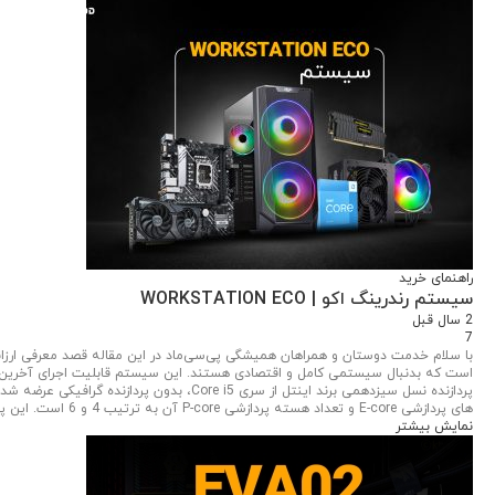
راهنمای خرید
سیستم رندرینگ اکو | WORKSTATION ECO
2 سال قبل
7
با سلام خدمت دوستان و همراهان همیشگی پی‌سی‌ماد در این مقاله قصد معرفی ارزان
های پردازشی E-core و تعداد هسته پردازشی P-core آن به ترتیب 4 و 6 است. این پردازنده از رم‌های...
نمایش بیشتر