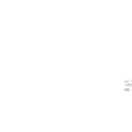
 است. این
CPU: INTEL CORE i7 1
MB: