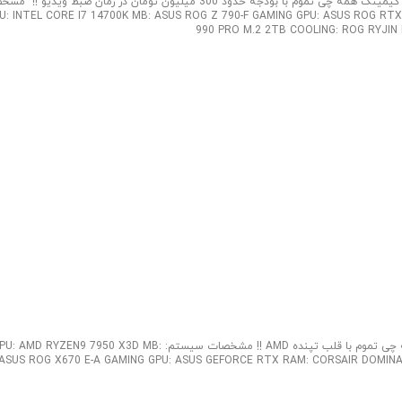
سیستم گیمینگ 300 میلیونی با کیس هایپریون! همراه ما باشید با معرفی سیستم گیمینگ همه چی تموم با بودجه حدود 300 میلیون تومان در زمان ضبط وید
U: INTEL CORE I7 14700K MB: ASUS ROG Z 790-F GAMING GPU: ASUS ROG RTX 4
990 PRO M.2 2TB COOLING: ROG RYJIN 
سیستم گیمینگ با کیس هایپریون! همراه ما باشید با معرفی سیستم گیمینگ همه چی تموم با قلب تپنده AMD !! مشخصات سیستم: AMD RYZEN9 7950 X3D MB
ASUS ROG X670 E-A GAMING GPU: ASUS GEFORCE RTX RAM: CORSAIR DOMINAT