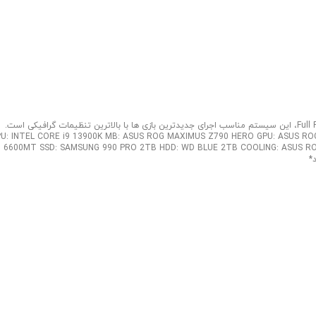
سیستم گیمینگ با کیس هایپریون! همراه ما باشید با معرفی سیستم گیمینگ Full ROG، این سیستم مناسب اجرای جدیدترین بازی ها با بالاترین تنظیمات گرافیکی است.
U: INTEL CORE i9 13900K MB: ASUS ROG MAXIMUS Z790 HERO GPU: ASUS ROG RTX 4
6600MT SSD: SAMSUNG 990 PRO 2TB HDD: WD BLUE 2TB COOLING: ASUS ROG