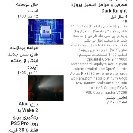
حال توسعه
معرفی و مراحل اسمبل پروژه
است
Dark Knight
12 مهر 1403
4 سال قبل
10
یک پروژه قدیمی اما پر از جذابیت که
شاسی کیسش به شکل اسکرچ و از
پایه در پی سی ماد طراحی و ساخته
شد، حالا سخت افزار بی نظیر
گیگابایت میتونه با خیال راحت قدرت
عرضه پردازنده
نمایی کنه:) تازیخ تحویل پروژه :
های نسل جدید
اسفند 1400 مشخصات سیستم :
Cpu:Intel Core i9 11900k
اینتل از هفته
Motherboard:Gigabyte Aorus z590
آینده
extreme waterforce Gpu:Gigabyte
11 مهر 1403
Aorus Rtx3080 extreme waterforce
wb Ram:Dominator platinum 64gb
16*4 3600mt Ssd:Samsung 980
pro 1tb*3 Cooling:EKWB
PSU:Coolermaster V1200
نمایش بیشتر
نمایش بیشتر
بازی Alan
Wake 2 با
رهگیری پرتو
روی PS5 Pro
فقط با 30 فریم