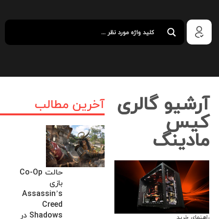
آرشیو گالری
آخرین مطالب
کیس
مادینگ
حالت Co-Op
بازی
Assassin’s
Creed
Shadows در
راهنمای خرید