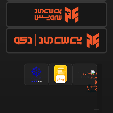
پـی‌سـی
مـاد
را
دنـبال
کـنید.