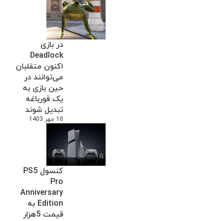
در بازی
Deadlock
اکنون متقلبان
می‌توانند در
حین بازی به
یک قورباغه
تبدیل شوند
10 مهر 1403
کنسول PS5
Pro
Anniversary
Edition به
قیمت 5هزار