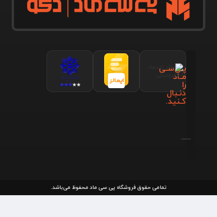
پـی‌سـی
مـاد
را
دنـبال
کـنید.
تمامی حقوق فروشگاه پی سی ماد محفوظ می‌باشد.