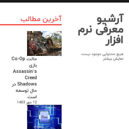
آرشیو
آخرین مطالب
معرفی نرم
افزار
هیچ محتوایی موجود نیست
حالت Co-Op
نمایش بیشتر
بازی
Assassin’s
Creed
Shadows در
حال توسعه
است
12 مهر 1403