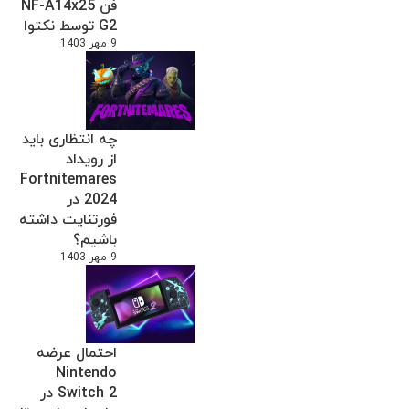
فن NF-A14x25
G2 توسط نکتوا
9 مهر 1403
چه انتظاری باید
از رویداد
Fortnitemares
2024 در
فورتنایت داشته
باشیم؟
9 مهر 1403
احتمال عرضه
Nintendo
Switch 2 در