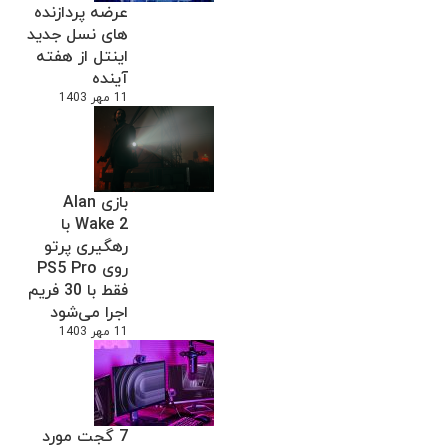
عرضه پردازنده
های نسل جدید
اینتل از هفته
آینده
11 مهر 1403
بازی Alan
Wake 2 با
رهگیری پرتو
روی PS5 Pro
فقط با 30 فریم
اجرا می‌شود
11 مهر 1403
7 گجت مورد