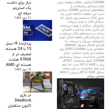
نیاز برای داشت
CUDIMM (ماژول حافظه دوطرفه بدون
بافر) نسخه‌ای پیشرفته‌تر از
یک استریم
حافظه‌های استاندارد UDIMM دسکتاپ
حرفه ای
است. این حافظه با اضافه کردن یک
11 مهر 1403
درایور کلاک مستقیم روی ماژول، که
سیگنال کلاک را تولید می‌کند؛
یکپارچگی سیگنال را بهبود می‌بخشد.
این تغییر باعث پایداری و اطمینان
بیشتر در سرعت‌های بالاتر می‌شود و
به تولیدکنندگان حافظه امکان تولید
ماژول‌های سریع‌تر را می‌دهد. به
پردازنده i9 نسل
گفته‌ی افشاگر معروف MebiuW،
15 با 24 هسته،
حافظه‌ی جدید DDR5 CUDIMM برای
پلتفرم نسل بعدی دسکتاپ اینتل
ضعیف تر از
طراحی شده است. سرعت پیش‌فرض
9700X هشت
CUDIMM طبق مشخصات JEDEC،
هسته ای AMD
برابر با 6400 MT/s است. اما تمام
کیت‌های اعلام‌شده در زمان عرضه،
10 مهر 1403
حداقل 9200 MT/s و برخی تا 9600...
نمایش بیشتر
در بازی
Deadlock
اکنون متقلبان