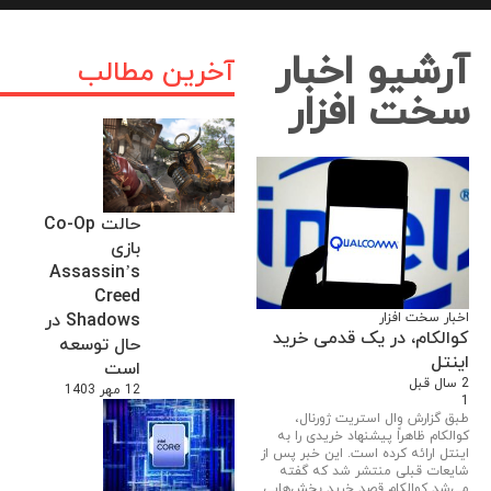
آرشیو اخبار
آخرین مطالب
سخت افزار
حالت Co-Op
بازی
Assassin’s
Creed
اخبار سخت افزار
Shadows در
کوالکام، در یک قدمی خرید
حال توسعه
اینتل
است
2 سال قبل
12 مهر 1403
1
طبق گزارش وال استریت ژورنال،
کوالکام ظاهراً پیشنهاد خریدی را به
اینتل ارائه کرده است. این خبر پس از
شایعات قبلی منتشر شد که گفته
می‌شد کوالکام قصد خرید بخش‌هایی