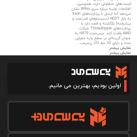
قیمت‌های متفاوتی دارند. همچنین،
اطلاعات اولیه درباره سری W8xx نشان
می‌دهد که اینتل با پردازنده‌های Xeon
به بازار HEDT (سیستم‌های قدرتمند و
پیشرفته) بازگشته و قصد دارد با
پردازنده‌های Threadripper شرکت
AMD رقابت کند. چیپ‌ست H870 به
عنوان گزینه‌ای در سطح پایه معرفی
شده و دارای 33 خط I/O پرسرعت...
نمایش بیشتر
نمایش بیشتر
اولین بودیم، بهترین می مانیم.