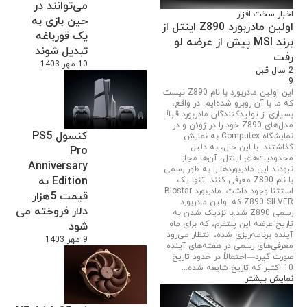
می‌توانند در
اخبار سخت افزار
حین بازی به
اولین مادربورد Z890 اینتل از
یک قورباغه
برند MSI پیش از عرضه لو
تبدیل شوند
رفت
10 مهر 1403
2 سال قبل
9
این اولین مادربورد با نام Z890 نیست
که ما با آن روبرو شده‌ایم. در واقع،
بسیاری از تولیدکنندگان مادربورد قبلاً
مدل‌های Z890 خود را در ژوئن و در
کنسول PS5
نمایشگاه Computex به نمایش
گذاشتند. با این حال، به دلیل
Pro
محدودیت‌های اینتل، آن‌ها مجاز
Anniversary
نبودند این مادربوردها را به طور رسمی
Edition به
با نام Z890 معرفی کنند. تنها یک
استثنا وجود داشت: مادربورد Biostar
قیمت 5هزار
Z890 SILVER که اولین مادربورد
دلار فروخته می
رسمی Z890 شد.با نزدیک شدن به
تاریخ عرضه این پلتفرم، که برای ماه
شود
آینده برنامه‌ریزی شده، انتظار می‌رود
9 مهر 1403
معرفی‌های رسمی در هفته‌های آینده
صورت گیرد—احتمالاً در حدود تاریخ
10 اکتبر که تاریخ شایعه شده...
نمایش بیشتر