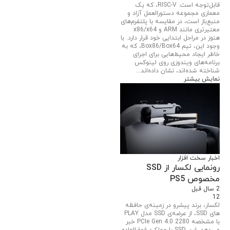
قابل‌توجه است. RISC-V، که یک
معماری مجموعه دستورالعمل آزاد و
منبع‌باز است، در مقایسه با پلتفرم‌های
معتبرتری مانند ARM و x86/x64
هنوز در مراحل ابتدایی خود قرار دارد. با
وجود این، تیم Box86/Box64، که به
خاطر ایجاد محیط‌هایی برای اجرای
برنامه‌های ویندوزی روی لینوکس
شناخته شده‌اند، نشان داده‌اند...
نمایش بیشتر
اخبار سخت افزار
رونمایی لکسار از SSD
مخصوص PS5
2 سال قبل
12
لکسار، برند پیشرو در زمینه‌ی حافظه
های SSD، از عرضه‌ی SSD مدل PLAY
با مشخصه 2280 PCIe Gen 4.0 خبر