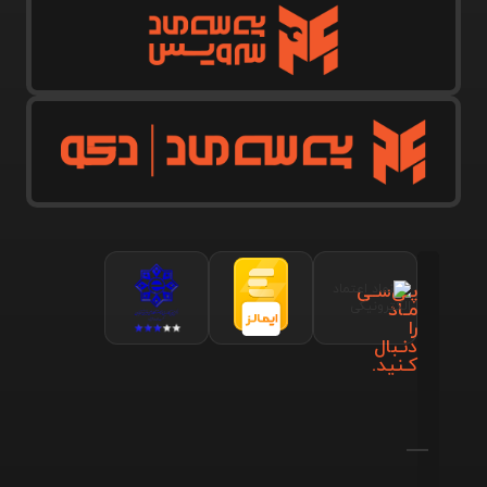
پـی‌سـی
مـاد
را
دنـبال
کـنید.