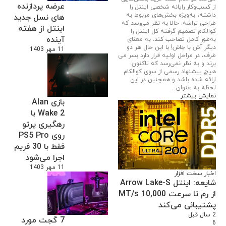
عرضه پردازنده
از کسب‌و‌کار رایانه شخصی اینتل را
داشته، به‌ویژه بخش‌های مربوط به
های نسل جدید
طراحی تراشه. حالا به نظر می‌رسد که
اینتل از هفته
کوالکام تصمیم گرفته کل اینتل را
آینده
به‌طور کامل تصاحب کند. به معنای
دیگر آش با جاش! با این حال هر دو
11 مهر 1403
طرف، در مراحل اولیه قرار دارد بسر می
برند و به نظر نمی‌رسد که تاکنون
هیچ پیشنهاد رسمی از سوی کوالکام
ارائه شده باشد و همچنین در این
لحظه به عنوان...
نمایش بیشتر
بازی Alan
Wake 2 با
رهگیری پرتو
روی PS5 Pro
فقط با 30 فریم
اجرا می‌شود
11 مهر 1403
اخبار سخت افزار
شایعه: اینتل Arrow Lake-S
از رم تا سرعت 10,000 MT/s
پشتیبانی می‌کند
2 سال قبل
7 گجت مورد
6