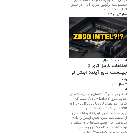
گردش آب وجود نخواهد داشت. این
محصولات ترکیبی سری FLT، در شش
اندازه مختلف 92،...
نمایش بیشتر
اخبار سخت افزار
اطلاعات کامل تری از
چیپست های آینده اینتل لو
رفت
2 سال قبل
14
اینتل در حال آماده‌سازی چیپ‌ست‌های
جدید سری Arrow Lake-S است که
شامل مدل‌های H870، B860، Q870 و
Z890 می‌شود. جزئیات این
چیپ‌ست‌ها اخیراً لو رفته و اطلاعاتی
از محصولات نسل بعدی اینتل را ارائه
می‌دهد. این چیپ‌ست‌ها برای نیازها و
بودجه‌های مختلف کاربران طراحی
شده‌اند و هر کدام ویژگی‌ها و