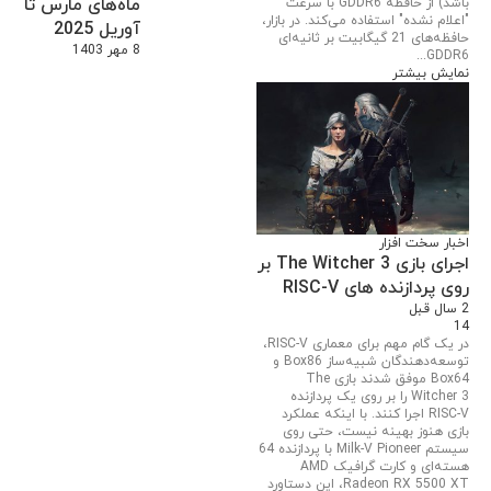
ماه‌های مارس تا
باشد) از حافظه GDDR6 با سرعت
"اعلام نشده" استفاده می‌کند. در بازار،
آوریل 2025
حافظه‌های 21 گیگابیت بر ثانیه‌ای
8 مهر 1403
GDDR6...
نمایش بیشتر
اخبار سخت افزار
اجرای بازی The Witcher 3 بر
روی پردازنده های RISC-V
2 سال قبل
14
در یک گام مهم برای معماری RISC-V،
توسعه‌دهندگان شبیه‌ساز Box86 و
Box64 موفق شدند بازی The
Witcher 3 را بر روی یک پردازنده
RISC-V اجرا کنند. با اینکه عملکرد
بازی هنوز بهینه نیست، حتی روی
سیستم Milk-V Pioneer با پردازنده 64
هسته‌ای و کارت گرافیک AMD
Radeon RX 5500 XT، این دستاورد