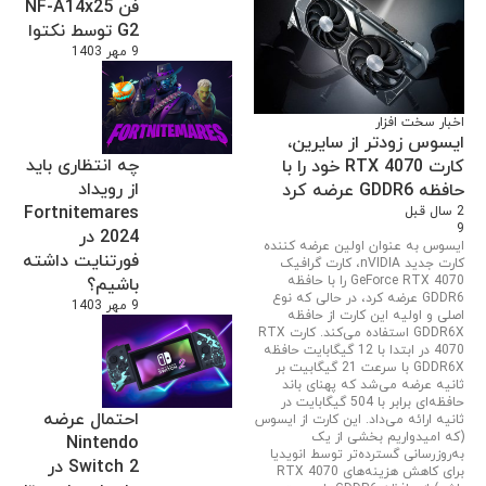
فن NF-A14x25
G2 توسط نکتوا
9 مهر 1403
اخبار سخت افزار
ایسوس زودتر از سایرین،
چه انتظاری باید
کارت RTX 4070 خود را با
از رویداد
حافظه GDDR6 عرضه کرد
Fortnitemares
2 سال قبل
9
2024 در
ایسوس به عنوان اولین عرضه کننده
فورتنایت داشته
کارت جدید nVIDIA، کارت گرافیک
GeForce RTX 4070 را با حافظه
باشیم؟
GDDR6 عرضه کرد، در حالی که نوع
9 مهر 1403
اصلی و اولیه این کارت از حافظه
GDDR6X استفاده می‌کند. کارت RTX
4070 در ابتدا با 12 گیگابایت حافظه
GDDR6X با سرعت 21 گیگابیت بر
ثانیه عرضه می‌شد که پهنای باند
حافظه‌ای برابر با 504 گیگابایت در
احتمال عرضه
ثانیه ارائه می‌داد. این کارت از ایسوس
(که امیدواریم بخشی از یک
Nintendo
به‌روزرسانی گسترده‌تر توسط انویدیا
Switch 2 در
برای کاهش هزینه‌های RTX 4070