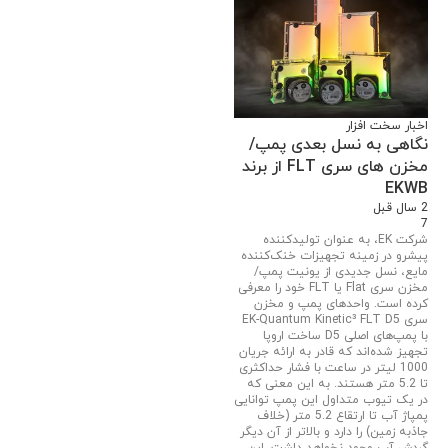
اخبار سخت افزار
نگاهی به نسل بعدی پمپ/
مخزن های سری FLT از برند
EKWB
2 سال قبل
7
شرکت EK، به عنوان تولیدکننده
پیشرو در زمینه تجهیزات خنک‌کننده
مایع، نسل جدیدی از یونیت پمپ/
مخزن سری Flat یا FLT خود را معرفی
کرده است. واحدهای پمپ و مخزن
سری EK-Quantum Kinetic³ FLT D5
با پمپ‌های اصلی D5 ساخت اروپا
تجهیز شده‌اند که قادر به ارائه جریان
1000 لیتر در ساعت با فشار حداکثری
تا 5.2 متر هستند. به این معنی که
در یک تیوب متداول این پمپ توانایی
پمپاژ آب تا ارتقاع 5.2 متر (خلاف
جاذبه زمین) را دارد و بالاتر از آن دیگر