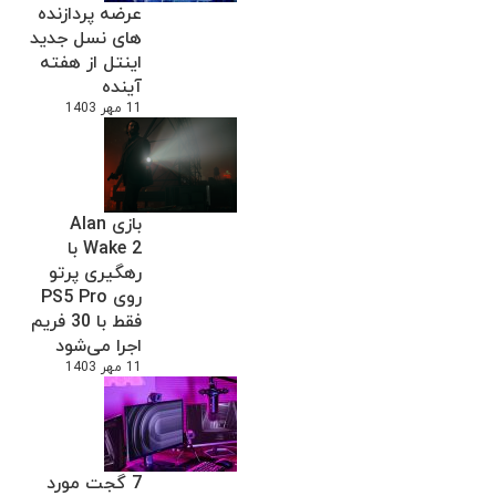
عرضه پردازنده
های نسل جدید
اینتل از هفته
آینده
11 مهر 1403
بازی Alan
Wake 2 با
رهگیری پرتو
روی PS5 Pro
فقط با 30 فریم
اجرا می‌شود
11 مهر 1403
7 گجت مورد