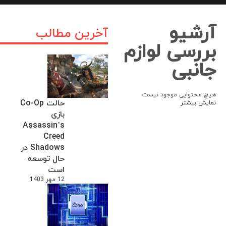
آرشیو
آخرین مطالب
بررسی لوازم
جانبی
هیچ محتوایی موجود نیست
حالت Co-Op
نمایش بیشتر
بازی
Assassin’s
Creed
Shadows در
حال توسعه
است
12 مهر 1403