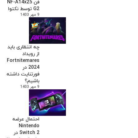
فن NF-A14x25
G2 توسط نکتوا
9 مهر 1403
چه انتظاری باید
از رویداد
Fortnitemares
2024 در
فورتنایت داشته
باشیم؟
9 مهر 1403
احتمال عرضه
Nintendo
Switch 2 در