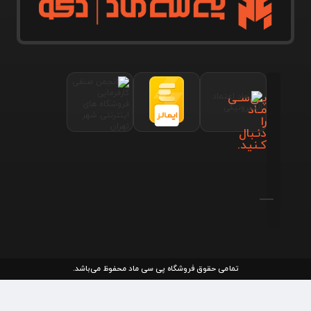
پـی‌سـی
مـاد
را
دنـبال
کـنید.
تمامی حقوق فروشگاه پی سی ماد محفوظ می‌باشد.