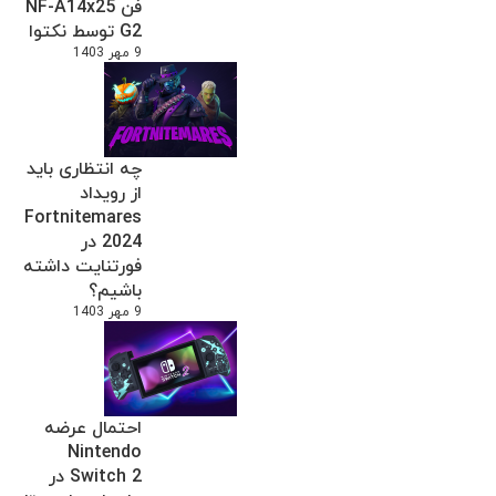
فن NF-A14x25
G2 توسط نکتوا
9 مهر 1403
چه انتظاری باید
از رویداد
Fortnitemares
2024 در
فورتنایت داشته
باشیم؟
9 مهر 1403
احتمال عرضه
Nintendo
Switch 2 در