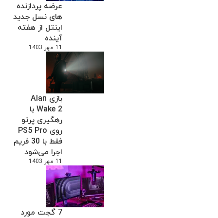
عرضه پردازنده
های نسل جدید
اینتل از هفته
آینده
11 مهر 1403
بازی Alan
Wake 2 با
رهگیری پرتو
روی PS5 Pro
فقط با 30 فریم
اجرا می‌شود
11 مهر 1403
7 گجت مورد