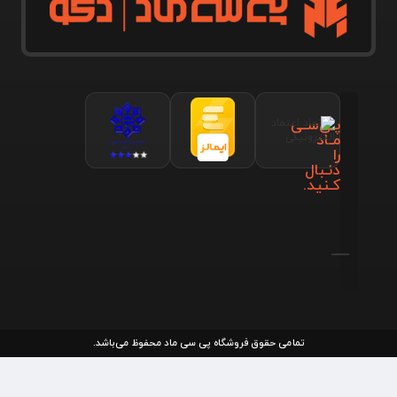
پـی‌سـی
مـاد
را
دنـبال
کـنید.
تمامی حقوق فروشگاه پی سی ماد محفوظ می‌باشد.