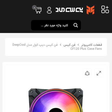
0
قطعات کامپیوتر
فن کیس
فن کیس دیپ کول مدل DeepCool
CF120 Plus Case Fans