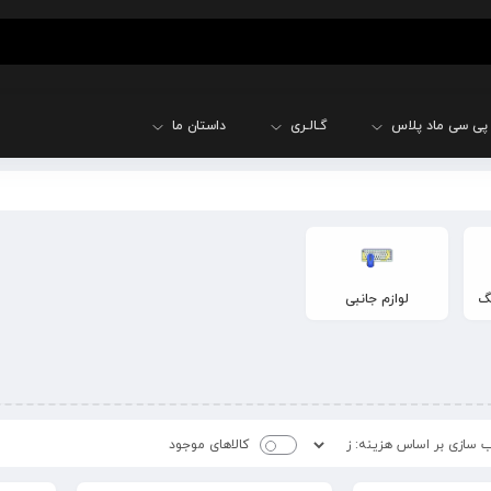
پی سی ماد پلاس
گـالـری
داستان ما
نگ
لوازم جانبی
کالاهای موجود