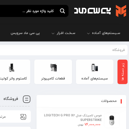
سـیستم‌های آمـاده
سـخـت افـزار
پی سی ماد سرویس
فروشگاه
سیستم‌های آماده
قطعات کامپیوتر
کاستوم واتر کولی
فروشگاه
محصولات
موس لاجیتک مدل LOGITECH G PRO X2
SUPERSTRIKE
74,000,000
تومان