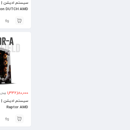
ion DUTCH AMD
1,332,180,000
تومان
Raptor AMD