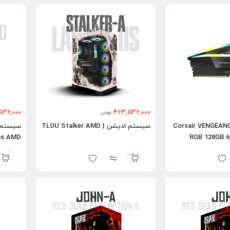
536,000
463,536,000
تومان
کورسیر مدل Corsair VENGEANCE
سیستم ادیشن | TLOU Stalker AMD
ms AMD
RGB 128GB 