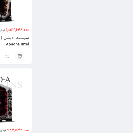
1,053,648,000
تومان
Apache Intel
683,532,000
تومان