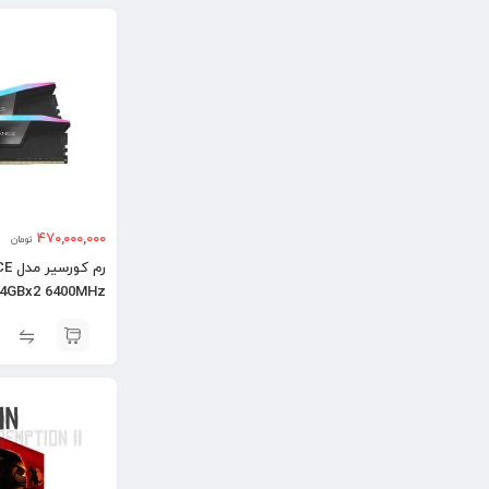
470,000,000
تومان
رم 
64GBx2 6400MHz
DDR5