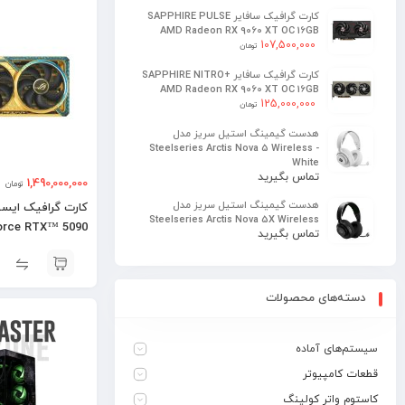
کارت گرافیک سافایر SAPPHIRE PULSE
AMD Radeon RX 9060 XT OC 16GB
107,500,000
تومان
کارت گرافیک سافایر SAPPHIRE NITRO+
AMD Radeon RX 9060 XT OC 16GB
125,000,000
تومان
هدست گیمینگ استیل سریز مدل
Steelseries Arctis Nova 5 Wireless -
White
تماس بگیرید
1,490,000,000
تومان
هدست گیمینگ استیل سریز مدل
Steelseries Arctis Nova 5X Wireless
orce RTX™ 5090
تماس بگیرید
Dhahab OC
دسته‌های محصولات
سیستم‌های آماده
قطعات کامپیوتر
کاستوم واتر کولینگ