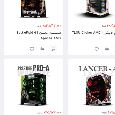
683,532,000
683,
تومان
تومان
 TLOU Clicker AMD
سیستم ادیشن | BattleField 6
Apache AMD
675,972,000
675,
تومان
تومان