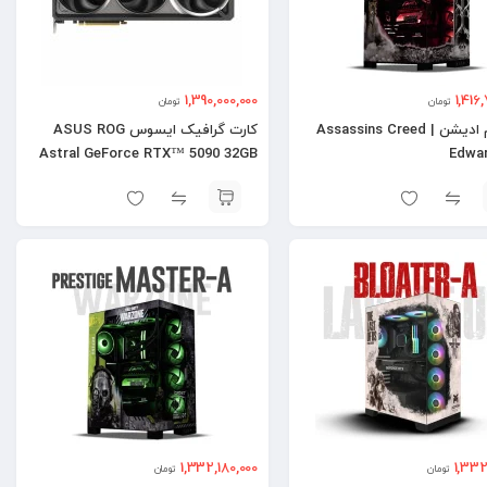
1,390,000,000
1,416
تومان
تومان
سیستم ادیشن | Assassins Creed
کارت گرافیک ایسوس ASUS ROG
Astral GeForce RTX™ 5090 32GB
Edwar
OC
1,332,180,000
1,332
تومان
تومان