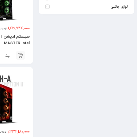
لوازم جانبی
1,416,744,000
تومان
MASTER Intel
1,332,180,000
تومان