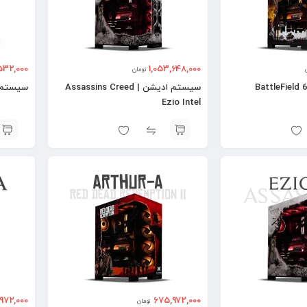
532,000
1,053,648,000
تومان
سیستم ادیشن | BattleField 6
سیستم ادیشن | Assassins Creed
سیستم ادیشن |
Ezio Intel
972,000
675,972,000
تومان