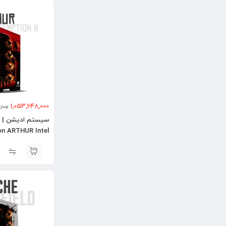
1,053,648,000
تومان
n ARTHUR Intel