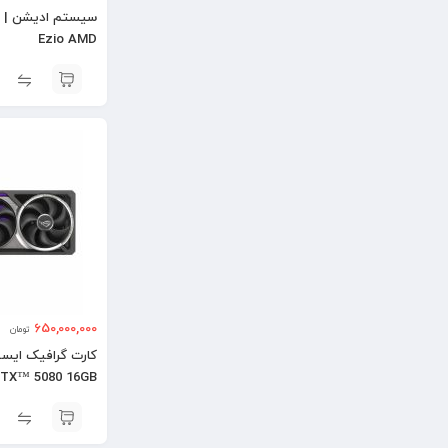
Ezio AMD
650,000,000
تومان
RTX™ 5080 16GB
OC