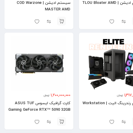
 TLOU Bloater AMD
سیستم ادیشن | COD Warzone
MASTER AMD
1,200,000,000
1,317
تومان
تومان
سیستم رندرینگ الیت | Workstation
کارت گرافیک ایسوس ASUS TUF
Gaming GeForce RTX™ 5090 32GB
OC