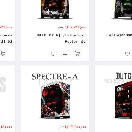
,744,000
1,416,744,000
تومان
سیستم ادیشن | COD Warzone
سیستم ادیشن | BattleField 6
d Intel
Raptor Intel
,180,000
1,332,180,000
تومان