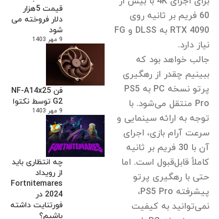
برای اجرای 4K با بیش از
قیمت 5هزار
60 فریم بر ثانیه روی
دلار فروخته می
RTX 4090 به DLSS و FG
شود
9 مهر 1403
نیاز دارد.
جالب خواهد بود که
ببینیم چقدر از رهگیری
پرتو نسخه PC به PS5
فن NF-A14x25
G2 توسط نکتوا
Pro منتقل می‌شود. با
9 مهر 1403
توجه به ارائه سینمایی و
سرعت آرام بازی، اجرای
آن با 30 فریم بر ثانیه
کاملاً قابل‌قبول است. اما
چه انتظاری باید
از رویداد
حتی با رهگیری پرتو
Fortnitemares
پیشرفته PS5 Pro،
2024 در
فورتنایت داشته
نمی‌توانید به کیفیت
باشیم؟