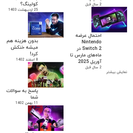
کولینگ؟
2 سال قبل
25 اردیبهشت 1403
احتمال عرضه
بدون هزینه هم
Nintendo
میشه خنکش
Switch 2 در
کرد!
ماه‌های مارس تا
8 اسفند 1402
آوریل 2025
2 سال قبل
نمایش بیشتر
پاسخ به سوالات
شما
11 بهمن 1402