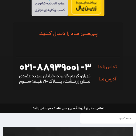
پـی‌سـی مـاد را دنـبال کـنید.
تمامی حقوق فروشگاه پی سی ماد محفوظ می‌باشد.