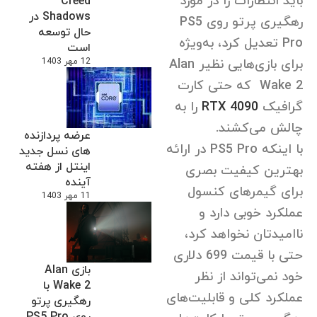
باید انتظارات را در مورد
Creed
Shadows در
رهگیری پرتو روی PS5
حال توسعه
Pro تعدیل کرد، به‌ویژه
است
برای بازی‌هایی نظیر Alan
12 مهر 1403
Wake 2 که حتی کارت
گرافیک
RTX 4090
را به
چالش می‌کشند.
عرضه پردازنده
با اینکه PS5 Pro در ارائه
های نسل جدید
اینتل از هفته
بهترین کیفیت بصری
آینده
برای گیمرهای کنسول
11 مهر 1403
عملکرد خوبی دارد و
ناامیدتان نخواهد کرد،
حتی با قیمت 699 دلاری
بازی Alan
خود نمی‌تواند از نظر
Wake 2 با
عملکرد کلی و قابلیت‌های
رهگیری پرتو
روی PS5 Pro