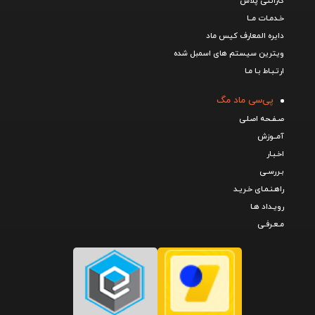
گارانتی پلاس
خـدمـات مــا
دایره المعارف کیس ماد
ویترین سیستم های اسمبل شده
ارتـبـاط بـا مـا
پی‌سی ماد مگ
صـفـحه اصـلی
آمــوزش
اخـبـار
بـررسـی
راهـنـمـای خـریـد
رویـداد هـا
مـعـرفـی