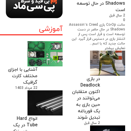
Shadows در حال توسعه
است
2 سال قبل
0
حالت Co-Op بازی Assassin’s Creed
آموزشی
Shadows در حال حاضر در دست
توسعه است و قرار است پس از
انتشار بازی در دسترس قرار گیرد. این
حالت جدید که با اسم...
نمایش بیشتر
آشنایی با اجزای
مختلف کارت
در بازی
گرافیک
Deadlock
22 مرداد 1403
اکنون متقلبان
می‌توانند در
حین بازی به
یک قورباغه
تبدیل شوند
انواع Hard
2 سال قبل
Tube در یک