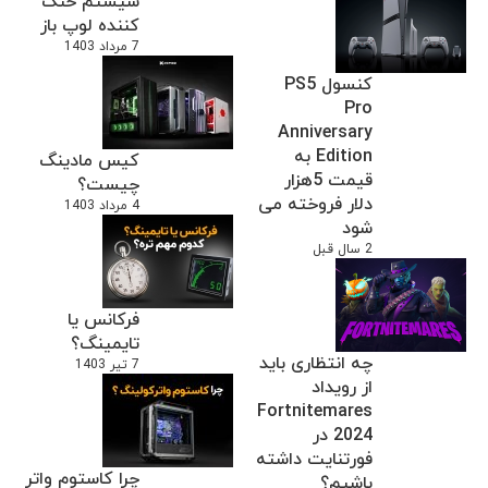
سیستم خنک
کننده لوپ باز
7 مرداد 1403
کنسول PS5
Pro
Anniversary
Edition به
کیس مادینگ
قیمت 5هزار
چیست؟
دلار فروخته می
4 مرداد 1403
شود
2 سال قبل
فرکانس یا
تایمینگ؟
چه انتظاری باید
7 تیر 1403
از رویداد
Fortnitemares
2024 در
فورتنایت داشته
چرا کاستوم واتر
باشیم؟