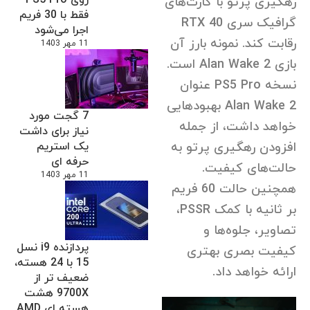
رهگیری پرتو با کارت‌های
فقط با 30 فریم
گرافیک سری RTX 40
اجرا می‌شود
رقابت کند. نمونه بارز آن
11 مهر 1403
بازی Alan Wake 2 است.
نسخه PS5 Pro عنوان
Alan Wake 2 بهبودهایی
7 گجت مورد
خواهد داشت، از جمله
نیاز برای داشت
افزودن رهگیری پرتو به
یک استریم
حرفه ای
حالت‌های کیفیت.
11 مهر 1403
همچنین حالت 60 فریم
بر ثانیه با کمک PSSR،
تصاویر، جلوه‌ها و
پردازنده i9 نسل
کیفیت بصری بهتری
15 با 24 هسته،
ارائه خواهد داد.
ضعیف تر از
9700X هشت
هسته ای AMD