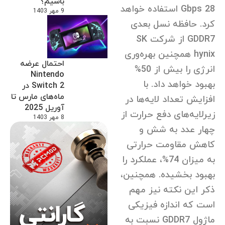
باشیم؟
28 Gbps استفاده خواهد
9 مهر 1403
کرد. حافظه نسل بعدی
GDDR7 از شرکت SK
hynix همچنین بهره‌وری
احتمال عرضه
انرژی را بیش از 50%
Nintendo
بهبود خواهد داد. با
Switch 2 در
ماه‌های مارس تا
افزایش تعداد لایه‌ها در
آوریل 2025
زیرلایه‌های دفع حرارت از
8 مهر 1403
چهار عدد به شش و
کاهش مقاومت حرارتی
به میزان 74%، عملکرد را
بهبود بخشیده‌. همچنین،
ذکر این نکته نیز مهم
است که اندازه فیزیکی
ماژول GDDR7 نسبت به