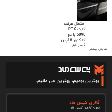
احتمال عرضه
کارت RTX
5090 با دو
کانکتور 16پین
2 سال قبل
نمایش بیشتر
بهترین بودیم، بهترین می مانیم.
گالری کیس ماد
نمونه کارهای کیس ماد