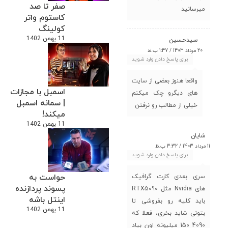
صفر تا صد
میرسانید
کاستوم واتر
کولینگ
11 بهمن 1402
سیدحسین
20 مرداد 1403 / 1:47 ب.ظ
برای پاسخ دادن وارد شوید
واقعا هنوز بعضی از سایت
اسمبل با مجازات
های دیگرو چک میکنم
| سمانه اسمبل
خیلی از مطالب رو نرفتن
میکند!
11 بهمن 1402
شایان
11 مرداد 1403 / 3:32 ب.ظ
برای پاسخ دادن وارد شوید
حواست به
سری بعدی کارت گرافیک
پسوند پردازنده
های Nvidia مثل RTX5090
اینتل باشه
باید کلیه رو بفروشی تا
11 بهمن 1402
بتونی شاید بخری، فعلا که
4090 150 میلیونه اون بیاد