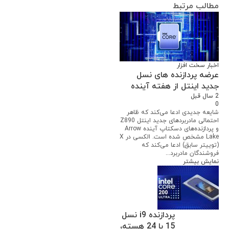
مطالب مرتبط
اخبار سخت افزار
عرضه پردازنده های نسل
جدید اینتل از هفته آینده
2 سال قبل
0
شایعه جدیدی ادعا می‌کند که ظاهر
احتمالی مادربردهای جدید اینتل Z890
و پردازنده‌های دسکتاپ آینده Arrow
Lake مشخص شده است. الکسی در X
(توییتر سابق) ادعا می‌کند که
فروشندگان مادربرد...
نمایش بیشتر
پردازنده i9 نسل
15 با 24 هسته،