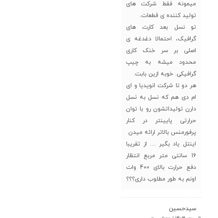
میمونه فقط شرکت های
تولید کننده ی قطعات.
تو نسل بعد کارت های
گرافیک، احتمالا دغدغه ی
اصلی بر سر خنک کاری
محدود میشه به چیپ
گرافیکی. خوبه ازین بابت.
هر دو تا شرکت انویدیا و ای
ام دی هم که نسل به نسل
دارن تولیداتشون رو با توان
حرارتی پایینتر در کنار
پرفورمنس بالاتر ارائه میدن
اینتل یاد بگیر … از تقریبا
16 سانتی متر مربع انتظار
دفع حرارت بالای 400 وات
اونم به طور مطلوب داری؟؟؟
سیدحسین