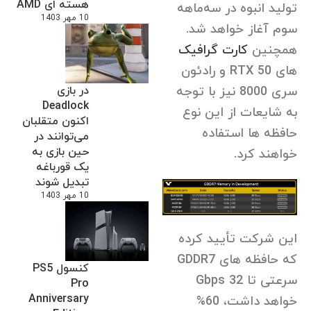
هسته ای AMD
تولید انبوه در سه‌ماهه
10 مهر 1403
سوم آغاز خواهد شد.
همچنین
کارت گرافیک
های RTX 50 و رادئون
سری 8000 نیز با توجه
در بازی
Deadlock
به شایعات از این نوع
اکنون متقلبان
حافظه ها استفاده
می‌توانند در
حین بازی به
خواهند کرد.
یک قورباغه
تبدیل شوند
10 مهر 1403
این شرکت تأیید کرده
که حافظه های GDDR7
کنسول PS5
سرعتی تا 32 Gbps
Pro
Anniversary
خواهد داشت، 60%