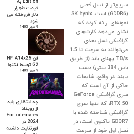
Edition به
سریع‌تر از نسل فعلی
قیمت 5هزار
(GDDR6) است. SK hynix
دلار فروخته می
شود
نمونه‌ای ارائه کرده که
9 مهر 1403
نشان می‌دهد کارت‌های
گرافیکی نسل بعدی
می‌توانند به سرعت تا 1.5
فن NF-A14x25
TB/s پهنای باند (از طریق
G2 توسط نکتوا
باس 384 بیتی) دست
9 مهر 1403
یابند. در واقع، شایعات
حاکی از آن است که
سری گرافیکی GeForce
چه انتظاری باید
RTX 50، که تنها سری
از رویداد
گرافیکی شناخته شده با
Fortnitemares
GDDR7 تاکنون است، در
2024 در
فورتنایت داشته
نسل اول خود از سرعت