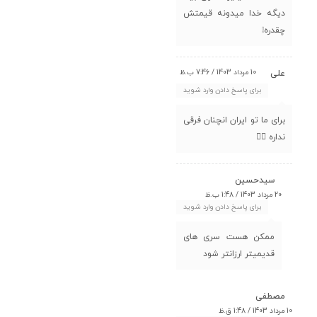
دیگه خدا میدونه قیمتش
چقدره❕
10 مرداد 1403 / 7:46 ب.ظ
علی
برای پاسخ دادن وارد شوید
برای ما تو ایران انچنان فرقی
نداره 🤦‍♂️
سیدحسین
20 مرداد 1403 / 1:48 ب.ظ
برای پاسخ دادن وارد شوید
ممکن هست سری های
قدیمیتر ارزانتر شود
مصطفی
10 مرداد 1403 / 1:48 ق.ظ