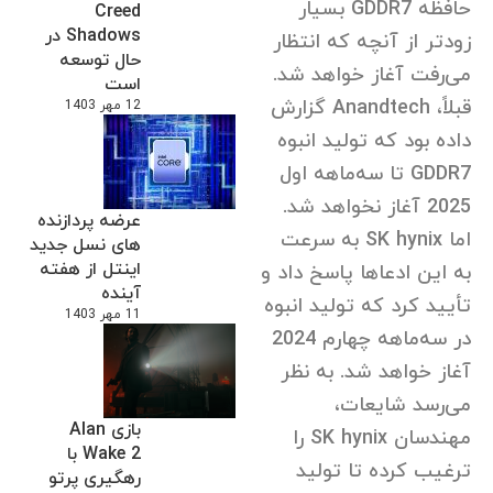
حافظه GDDR7 بسیار
Creed
Shadows در
زودتر از آنچه که انتظار
حال توسعه
می‌رفت آغاز خواهد شد.
است
قبلاً، Anandtech گزارش
12 مهر 1403
داده بود که تولید انبوه
GDDR7 تا سه‌ماهه اول
2025 آغاز نخواهد شد.
عرضه پردازنده
اما SK hynix به سرعت
های نسل جدید
اینتل از هفته
به این ادعاها پاسخ داد و
آینده
تأیید کرد که تولید انبوه
11 مهر 1403
در سه‌ماهه چهارم 2024
آغاز خواهد شد. به نظر
می‌رسد شایعات،
بازی Alan
مهندسان SK hynix را
Wake 2 با
ترغیب کرده تا تولید
رهگیری پرتو