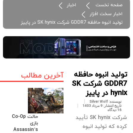
صفحه نخست
اخبار
اخبار سخت افزار
تولید انبوه حافظه GDDR7 شرکت SK hynix در پاییز
تولید انبوه حافظه
آخرین مطالب
GDDR7 شرکت SK
hynix در پاییز
نویسنده:
Silver Wolf
تاریخ انتشار:
9 مرداد 1403
16 دیدگاه
حالت Co-Op
شرکت SK hynix تأیید
بازی
کرده که تولید انبوه
Assassin’s