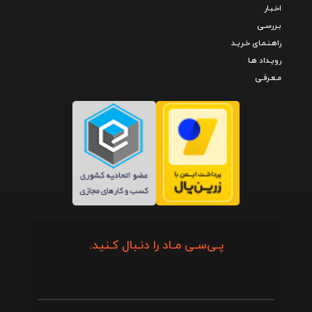
اخـبـار
بـررسـی
راهـنـمـای خـریـد
رویـداد هـا
مـعـرفـی
پـی‌سـی مـاد را دنـبال کـنید.