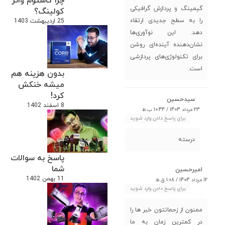
چرا کاستوم واتر
گیمینگ و پردازش گرافیکی
کولینگ؟
را به سطح جدیدی ارتقاء
25 اردیبهشت 1403
دهد. این نوآوری‌ها
نشان‌دهنده آینده‌ای روشن
برای تکنولوژی‌های پردازشی
است.
بدون هزینه هم
میشه خنکش
کرد!
سیدحسین
8 اسفند 1402
23 مرداد 1403 / 10:44 ب.ظ
برای پاسخ دادن وارد شوید
درسته
پاسخ به سوالات
شما
امیرحسین
11 بهمن 1402
12 مرداد 1403 / 1:08 ق.ظ
برای پاسخ دادن وارد شوید
ممنون از زحماتتون خبر ها را
در کمترین زمان به ما