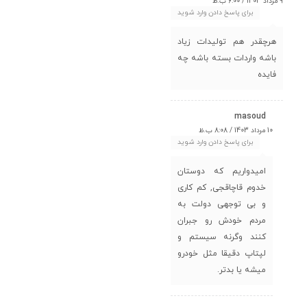
9 مرداد 1403 / 6:00 ب.ظ
برای پاسخ دادن وارد شوید
هرچقدر هم تولیدات زیاد
باشه واردات بسته باشه چه
فایده
masoud
10 مرداد 1403 / 8:08 ب.ظ
برای پاسخ دادن وارد شوید
امیدواریم که دوستان
خدوم قاچاقجی, کم کاری
و بی توجهی دولت به
مردم خودش رو جبران
کنند وگرنه سیستم و
لپتاپ دقیقا مثل خودرو
میشه یا بدتر.