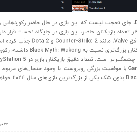
با توجه به بررسی‌های عمدتاً مثبت Black Myth: Wukong، جای تعجب نیست که این بازی در حال حاضر رکوردهایی
ه ثبت رسانده است. طبق اطلاعات SteamDB از نظر تعداد بازیکنان حاضر، این بازی در جایگاه نخست قرار د
ده است.
در حالی که بازی‌هایی مانند Palworld افزایش تعداد بازیکنان بزرگ‌تری نسبت به Black Myth: Wukong داشته‌
این بازی به دلیل تک‌نفره و داستان محور بودن به مراتب چشمگیرتر است. تعداد دقیق بازیکن
مشخص نیست، اما اگر مشابه استیم باشد، Game Science با موفقیت بزرگی روبروست. با وجود جنجال‌های مربوط
محدودیت‌های عجیب برای استریمرها، Black Myth: Wukong بدون شک یکی از بزرگ‌ترین
23 دیدگاه