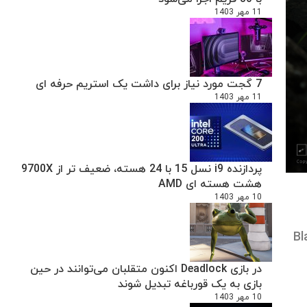
11 مهر 1403
7 گجت مورد نیاز برای داشت یک استریم حرفه ای
11 مهر 1403
پردازنده i9 نسل 15 با 24 هسته، ضعیف تر از 9700X
هشت هسته ای AMD
10 مهر 1403
لام کرد که Black Myth:
در بازی Deadlock اکنون متقلبان می‌توانند در حین
بازی به یک قورباغه تبدیل شوند
10 مهر 1403