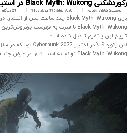
رکوردشکنی Black Myth: Wukong در استیم و فتح جایگاه برترین بازی تک‌نفره تاریخ
نویسنده:
شایان ارشادی
تاریخ انتشار:
31 مرداد 1403
23 دیدگاه
بازی Black Myth: Wukong چند ساعت پس از انتشار، درحال شکستن رکوردها است.
Black Myth: Wukong با قدرت به فهرست پر
تاریخ این پلتفرم تبدیل شده است.
Black Myth: Wukong توانسته است تنها در عرض چند ساعت این رکورد را بشکند.