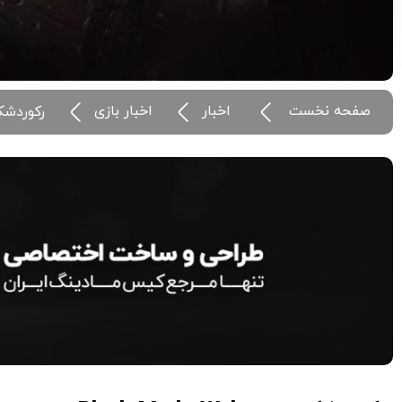
صفحه نخست
اخبار
اخبار بازی
رکوردشکنی Black Myth: Wukong در استیم و فتح جایگاه