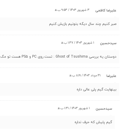
3 شهریور 1403 / 9:53 ب.ظ
علیرضا کاظمی
صبر کنیم چند سال دیگه بتونیم بازیش کنیم
1 شهریور 1403 / 1:37 ب.ظ
سیدحسین
دوستان یه بررسی Ghost of Tsushima : تست روی PC و PS5 هست تو مگ اگر به بازی علاقه دارید بفرماید برید چک کنید
31 مرداد 1403 / 8:19 ب.ظ
علیرضا
بینهایت گیم پلی عالی داره
1 شهریور 1403 / 1:31 ب.ظ
سیدحسین
گیم پلیش که حرف نداره