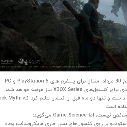
پس از اعلام در سال ۲۰۲۰، در تاریخ 30 مرداد امسال برای پلتفرم های PlayStation 5 و PC
منتشر شد. در حالی که این بازی اکشن RPG جدید به زودی برای کنسول‌های XBOX Series نیز عرضه خواهد شد،
توسعه‌دهنده Game Science خبرهای بدی برای طرفداران داشت و تنها دو ماه قبل از انتشار اع
 استودیو بر روی کنسول‌های نسل جاری مایکروسافت بوده