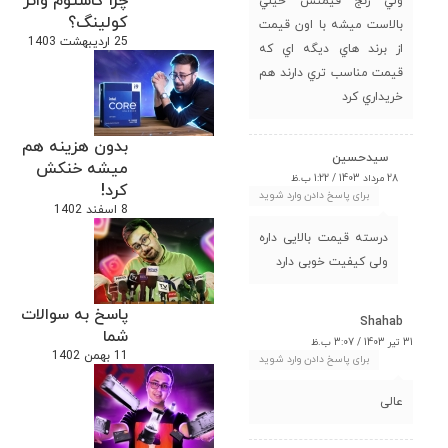
چرا کاستوم واتر
ولي رنج قيمتش خيلي
کولینگ؟
بالاست ميشه با اون قيمت
25 اردیبهشت 1403
از برند هاي ديگه اي كه
قيمت مناسب تري دارند هم
خريداري كرد
بدون هزینه هم
سیدحسین
میشه خنکش
28 مرداد 1403 / 1:22 ب.ظ
کرد!
برای پاسخ دادن وارد شوید
8 اسفند 1402
درسته قیمت بالایی داره
ولی کیفیت خوبی دارد
پاسخ به سوالات
Shahab
شما
31 تیر 1403 / 3:07 ب.ظ
11 بهمن 1402
برای پاسخ دادن وارد شوید
عالی