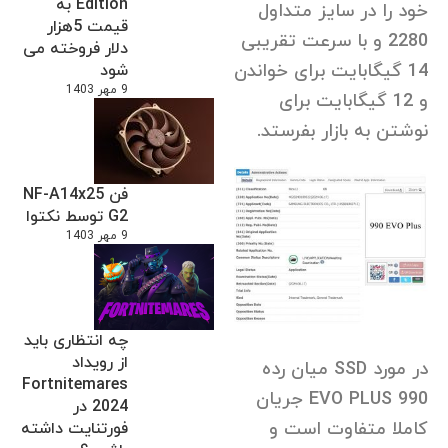
Edition به
خود را در سایز متداول
قیمت 5هزار
2280 و با سرعت تقریبی
دلار فروخته می
14 گیگابایت برای خواندن
شود
9 مهر 1403
و 12 گیگابایت برای
نوشتن به بازار بفرستد.
فن NF-A14x25
G2 توسط نکتوا
9 مهر 1403
چه انتظاری باید
از رویداد
در مورد SSD میان رده
Fortnitemares
990 EVO PLUS جریان
2024 در
کاملا متفاوت است و
فورتنایت داشته