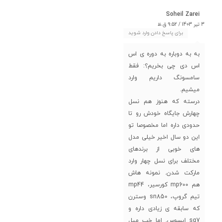
Soheil Zarei
3 تیر 1403 / 9:52 ق.ظ
برای پاسخ دادن وارد شوید
به به دوباره به دوره ی اس
اس دی چی بخریم؟: فقط
سامسونگ داریم وارد
میشیم.
درسته که هنوز هم نسل
چهارش جایگاه خودش رو تا
حدودی داره اما مخصوصا تو
این دو سال اخیر خیلی مدل
های خوبی از برندهای
مختلف برای نسل چهار وارد
مارکت شدن. نمونه هاش
هم mp600 کورسیر، mp44
تیم گروپ، sn850 وسترن
که سابقه ی زیادی داره و
sq7 ایسوس. اما خب میل