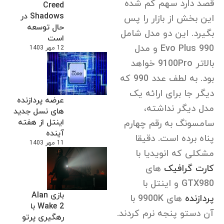
قصد دارد سهم کم شده
Creed
Shadows در
این بخش از بازار را پس
حال توسعه
بگیرد. این دو مدل شامل
است
990 Evo Plus و مدل
12 مهر 1403
بالاتر 9100Pro خواهد
بود. به لطف عدد 990 که
دیگر جا برای ارائه یک
عرضه پردازنده
مدل دیگر نداشته،
های نسل جدید
اینتل از هفته
سامسونگ به رقم چهارم
آینده
پناه برده است. دقیقا
11 مهر 1403
مشکلی که انویدیا با
کارت گرافیک
های
GTX980 و اینتل با
بازی Alan
پردازنده
های 9900K با
Wake 2 با
آن دستو پنجه نرم کردند.
رهگیری پرتو