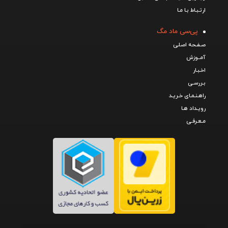
ارتـبـاط بـا مـا
پی‌سی ماد مگ
صـفـحه اصـلی
آمــوزش
اخـبـار
بـررسـی
راهـنـمـای خـریـد
رویـداد هـا
مـعـرفـی