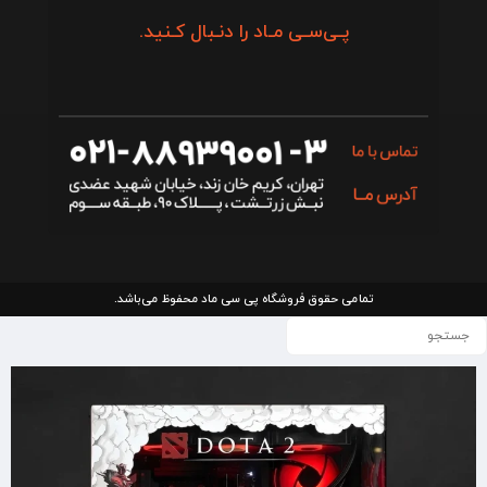
پـی‌سـی مـاد را دنـبال کـنید.
تمامی حقوق فروشگاه پی سی ماد محفوظ می‌باشد.