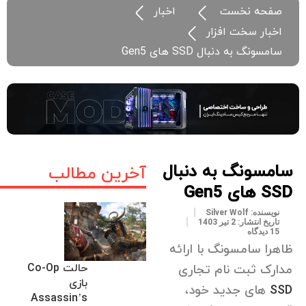
صفحه نخست
اخبار
اخبار سخت افزار
سامسونگ به دنبال SSD های Gen5
سامسونگ به دنبال
آخرین مطالب
SSD های Gen5
نویسنده:
Silver Wolf
تاریخ انتشار:
2 تیر 1403
15 دیدگاه
ظاهرا سامسونگ با ارائه
حالت Co-Op
مدارک ثبت نام تجاری
بازی
SSD
های جدید خود،
Assassin’s