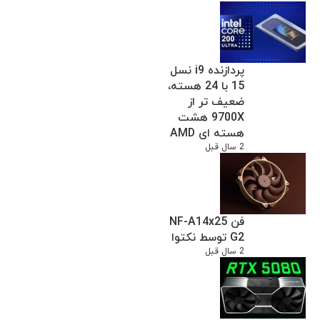
پردازنده i9 نسل
15 با 24 هسته،
ضعیف تر از
9700X هشت
هسته ای AMD
2 سال قبل
فن NF-A14x25
G2 توسط نکتوا
2 سال قبل