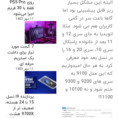
البته این مشکل بسیار
روی PS5 Pro
فقط با 30 فریم
ریز قابل پیشبینی بود اما
اجرا می‌شود
گاها باعث سر در گمی
11 مهر 1403
کاربران هم می شود. مثلا
انویدیا به جای سری 12 و
11 بعد از خانواده پاسکال
7 گجت مورد
سری 10، سری 20 و 16 را
نیاز برای داشت
در نسل بعد خود معرفی
یک استریم
حرفه ای
کرد. به هر حال امیدواریم
11 مهر 1403
که این مدل 9100 به
سری های 9200 و 9300
ختم شود و نه 10100 و
پردازنده i9 نسل
11100!
15 با 24 هسته،
ضعیف تر از
9700X هشت