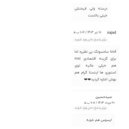
درسته ولی قیمتش
خیلی بالاست
18 تیر 1403 / 1:07 ب.ظ
sajad
برای پاسخ دادن وارد شوید
ssd سامسونگ بی نظیره اما
برای گزینه اقتصادی msi
هم خیلی عالیه توی
استوری ها اینستا گرام هم
بهش اشاره کردید❤️❤️
سیدحسین
20 مرداد 1403 / 6:01 ب.ظ
برای پاسخ دادن وارد شوید
ایسوس هم خوبه