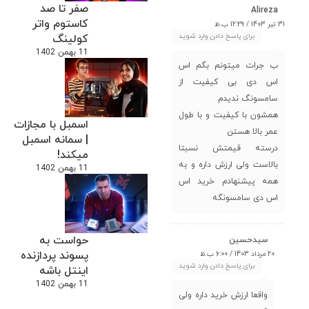
صفر تا صد
Alireza
کاستوم واتر
31 تیر 1403 / 12:29 ب.ظ
برای پاسخ دادن وارد شوید
کولینگ
11 بهمن 1402
ب جرات میتونم بگم اس
اس دی بی کیفیت از
سامسونگ ندیدم
همشون با کیفیت و با طول
اسمبل با مجازات
عمر بالا هستن
| سمانه اسمبل
درسته قیمتش نسبتا
میکند!
بالاست ولی ارزش داره و به
11 بهمن 1402
همه پیشنهادم خرید اس
اس دی سامسونگه
حواست به
سیدحسین
پسوند پردازنده
20 مرداد 1403 / 6:00 ب.ظ
برای پاسخ دادن وارد شوید
اینتل باشه
11 بهمن 1402
واقعا ارزش خرید داره ولی