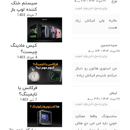
29 مرداد 1403 / 6:02 ب.ظ
فرح
سیستم خنک
برای پاسخ دادن وارد شوید
کننده لوپ باز
7 مرداد 1403
عالیه ولی فیکش زیاد
هست
کیس مادینگ
سیدحسین
چیست؟
28 مرداد 1403 / 1:23 ب.ظ
برای پاسخ دادن وارد شوید
4 مرداد 1403
من استوری هاتون رو دنبال
میکنم شنیدم فیکش زیاده
فرکانس یا
ايمان
تایمینگ؟
27 مرداد 1403 / 3:40 ب.ظ
7 تیر 1403
برای پاسخ دادن وارد شوید
سامسونگ واقعا عملكرد
خوبي داره اس اس دي هاش