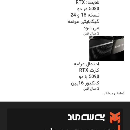
شایعه: RTX
5080 در دو
نسخه 16 و 24
گیگابایتی عرضه
می شود
2 سال قبل
احتمال عرضه
کارت RTX
5090 با دو
کانکتور 16پین
2 سال قبل
نمایش بیشتر