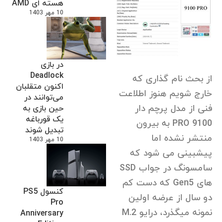
هسته ای AMD
10 مهر 1403
در بازی
Deadlock
از بحث نام گذاری که
اکنون متقلبان
خارج شویم هنوز اطلاعت
می‌توانند در
فنی از مدل پرچم دار
حین بازی به
یک قورباغه
9100 PRO به بیرون
تبدیل شوند
منتشر نشده اما
10 مهر 1403
پیشبینی می شود که
سامسونگ در جواب SSD
های Gen5 که دست کم
کنسول PS5
دو سال از عرضه اولین
Pro
نمونه میگذرد، درایو M.2
Anniversary