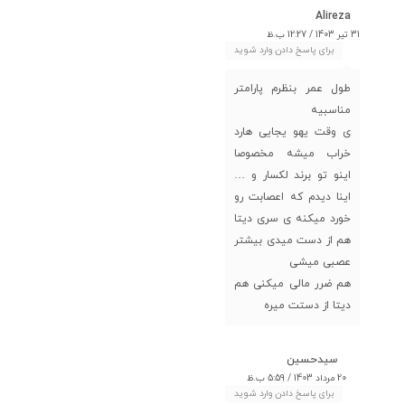
Alireza
31 تیر 1403 / 12:27 ب.ظ
برای پاسخ دادن وارد شوید
طول عمر بنظرم پارامتر
مناسبیه
ی وقت یهو یجایی هارد
خراب میشه مخصوصا
اینو تو برند لکسار و …
اینا دیدم که اعصابت رو
خورد میکنه ی سری دیتا
هم از دست میدی بیشتر
عصبی میشی
هم ضرر مالی میکنی هم
دیتا از دستت میره
سیدحسین
20 مرداد 1403 / 5:59 ب.ظ
برای پاسخ دادن وارد شوید