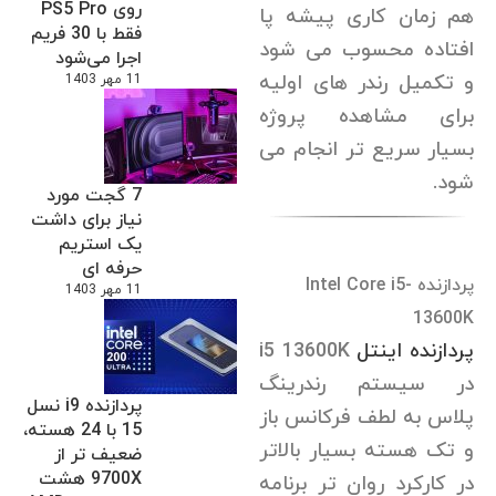
روی PS5 Pro
هم زمان کاری پیشه پا
فقط با 30 فریم
افتاده محسوب می شود
اجرا می‌شود
و تکمیل رندر های اولیه
11 مهر 1403
برای مشاهده پروژه
بسیار سریع تر انجام می
شود.
7 گجت مورد
نیاز برای داشت
یک استریم
حرفه ای
پردازنده Intel Core i5-
11 مهر 1403
13600K
پردازنده
اینتل
i5 13600K
در سیستم رندرینگ
پردازنده i9 نسل
پلاس به لطف فرکانس باز
15 با 24 هسته،
و تک هسته بسیار بالاتر
ضعیف تر از
9700X هشت
در کارکرد روان تر برنامه