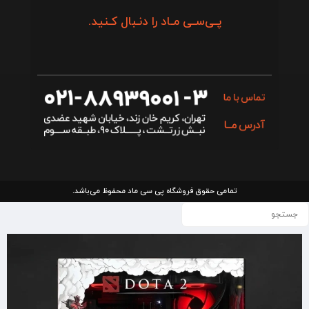
پـی‌سـی مـاد را دنـبال کـنید.
تمامی حقوق فروشگاه پی سی ماد محفوظ می‌باشد.