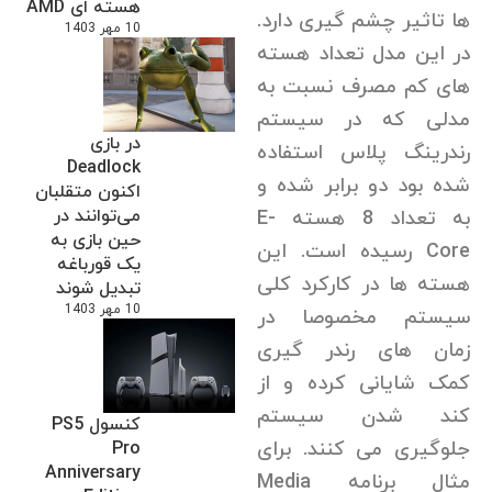
هسته ای AMD
ها تاثیر چشم گیری دارد.
10 مهر 1403
در این مدل تعداد هسته
های کم مصرف نسبت به
مدلی که در سیستم
در بازی
رندرینگ پلاس استفاده
Deadlock
شده بود دو برابر شده و
اکنون متقلبان
می‌توانند در
به تعداد 8 هسته E-
حین بازی به
Core رسیده است. این
یک قورباغه
هسته ها در کارکرد کلی
تبدیل شوند
10 مهر 1403
سیستم مخصوصا در
زمان های رندر گیری
کمک شایانی کرده و از
کند شدن سیستم
کنسول PS5
جلوگیری می کنند. برای
Pro
Anniversary
مثال برنامه Media