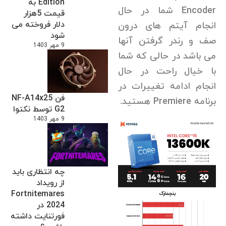
Edition به
Encoder شما در حال
قیمت 5هزار
دلار فروخته می
انجام آیتم های درون
شود
صف و رندر گرفتن آنها
9 مهر 1403
می باشد در حالی که شما
با خیال راحت در حال
انجام ادامه تغییرات در
فن NF-A14x25
برنامه Premiere هستید.
G2 توسط نکتوا
9 مهر 1403
چه انتظاری باید
از رویداد
Fortnitemares
2024 در
فورتنایت داشته