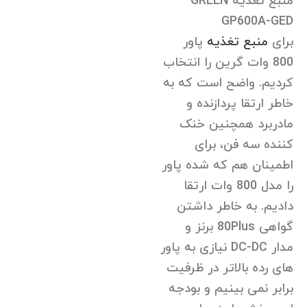
منبع تغذیه GREEN
GP600A-GED
برای
منبع تغذیه
پاور
800 وات گرین را انتخاب
کردیم. واضح است که به
خاطر ارتقا پردازنده و
مادربرد همچنین خنک
کننده سه فن، برای
اطمینان هم که شده پاور
را مدل 800 وات ارتقا
دادیم. به خاطر داشتن
گواهی 80Plus برنز و
مدار DC-DC نیازی به پاور
های رده بالاتر در ظرفیت
برابر نمی بینیم و بودجه