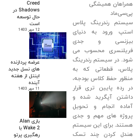
Creed
همراهان همیشگی
Shadows در
پی‌سی‌ماد
حال توسعه
سیستم رندرینگ پلاس
است
12 مهر 1403
استپ ورود به دنیای
بیزنسی و جدی
فریلنسری محسوب می
شود. در سیستم رندرینگ
عرضه پردازنده
پلاس، قطعاتی که به
های نسل جدید
اینتل از هفته
منظور حفظ کلاس بودجه،
آینده
در رده پایین تری قرار
11 مهر 1403
داشتن آپگرید شده و
آماده انجام و تحویل
پروژه های مهم و جدی
بازی Alan
هستند. برای این سیستم
Wake 2 با
هندل کردن چند تسک
رهگیری پرتو