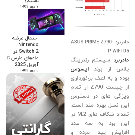
باشیم؟
9 مهر 1403
احتمال عرضه
مادربرد ASUS PRIME Z790-
Nintendo
P WIFI D5
Switch 2 در
ماه‌های مارس تا
مادربرد
سیستم رندرینگ
آوریل 2025
پلاس از برند
ایسوس
8 مهر 1403
بوده و به لطف برخورداری
از چپست Z790 از تمام
ویژگی های در دسترس
این نسل بهره مند است.
تعداد شکاف های M.2 در
این برد به سه عدد
افزایش پیدا مرده و