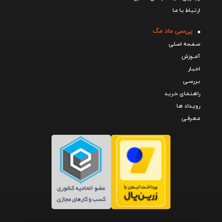
ارتـبـاط بـا مـا
پی‌سی ماد مگ
صـفـحه اصـلی
آمــوزش
اخـبـار
بـررسـی
راهـنـمـای خـریـد
رویـداد هـا
مـعـرفـی