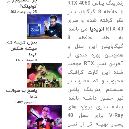
چرا کاستوم واتر
رندرینگ پلاس RTX 4060
کولینگ؟
با حافظه 8 گیگابایت در
25 اردیبهشت 1403
نظر گرفته شده و سری
RTX 40
انویدیا
می باشد.
به لطف حافظه 8
بدون هزینه هم
گیگابایتی این مدل و
میشه خنکش
همچنین بهره مندی از
کرد!
8 اسفند 1402
آخرین نسل RTX موجب
شده این کارت گرافیک
محبوب و کم مصرف در
سیستم رندرینگ پلاس
پاسخ به سوالات
شما
نیز حضور داشته باشد.
11 بهمن 1402
پیاده سازی پروژه های
V-Ray برای نسل 40
بسیار بهینه تر از نسل