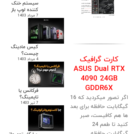
سیستم خنک
کننده لوپ باز
7 مرداد 1403
کیس مادینگ
چیست؟
کارت گرافیک
4 مرداد 1403
ASUS Dual RTX
4090 24GB
GDDR6X
فرکانس یا
اگر تصور میکردید که 16
تایمینگ؟
7 تیر 1403
گیگابایت حافظه برای بعد
ها هم کافیست، صبر
کنید تا طعم 24
گیگابایت حافظه