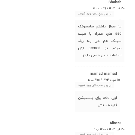
Shahab
30 تیر 1403 / 10:49 ب.ظ
برای پاسخ دادن وارد شوید
یه سوال داشتم سامسونگ
ssd های همراه با هیت
سینک هم می زنه زیاد
ندیدم تو pcmod ازش
استفاده دلیل خاصی داره؟
mamad mamad
15 مرداد 1403 / 4:51 ب.ظ
برای پاسخ دادن وارد شوید
اون add برای پلستیشن
فایو هستش
Alireza
30 تیر 1403 / 12:00 ب.ظ
برای پاسخ دادن وارد شوید