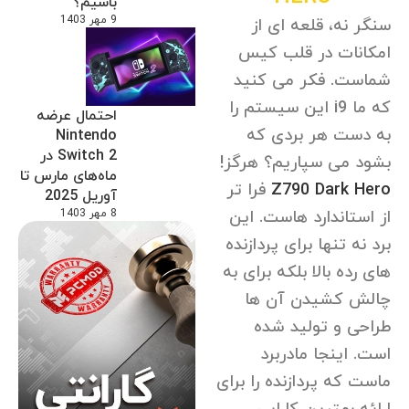
باشیم؟
9 مهر 1403
سنگر نه، قلعه ای از
امکانات در قلب کیس
شماست. فکر می کنید
که ما i9 این سیستم را
احتمال عرضه
به دست هر بردی که
Nintendo
Switch 2 در
بشود می سپاریم؟ هرگز!
ماه‌های مارس تا
Z790 Dark Hero
فرا تر
آوریل 2025
8 مهر 1403
از استاندارد هاست. این
برد نه تنها برای پردازنده
های رده بالا بلکه برای به
چالش کشیدن آن ها
طراحی و تولید شده
است. اینجا مادربرد
ماست که پردازنده را برای