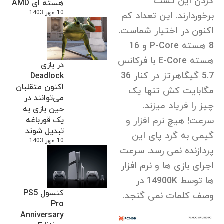
کردن این تست
هسته ای AMD
10 مهر 1403
برخوردارند. این تعداد کم
اکنون در اختیار شماست.
8 هسته P-Core و 16
هسته E-Core با فرکانس
در بازی
5.7 گیگاهرتز در کنار 36
Deadlock
اکنون متقلبان
مگابایت کش تنها یک
می‌توانند در
چیز را فریاد میزند.
حین بازی به
یک قورباغه
سرعت! هیچ نرم افزار و
تبدیل شوند
گیمی به گرد پای این
10 مهر 1403
پردازنده نمی رسد. سرعت
اجرای بازی ها و نرم افزار
ها توسط 14900K در
کنسول PS5
وصف کلمات نمی گنجد.
Pro
Anniversary