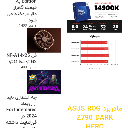
Edition به
قیمت 5هزار
دلار فروخته می
شود
9 مهر 1403
فن NF-A14x25
G2 توسط نکتوا
9 مهر 1403
چه انتظاری باید
از رویداد
مادربرد
ROG
ASUS
Fortnitemares
2024 در
Z790 DARK
فورتنایت داشته
HERO