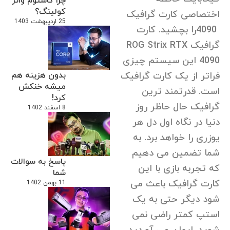
چرا کاستوم واتر
کولینگ؟
اختصاصی کارت گرافیک
25 اردیبهشت 1403
4090را بچشید. کارت
گرافیک ROG Strix RTX
4090 این سیستم چیزی
فراتر از یک کارت گرافیک
بدون هزینه هم
میشه خنکش
است. قدرتمند ترین
کرد!
گرافیک حال حاظر روز
8 اسفند 1402
دنیا در نگاه اول دل هر
یوزری را خواهد برد. به
شما تضمین می دهیم
پاسخ به سوالات
که تجربه بازی با این
شما
کارت گرافیک باعث می
11 بهمن 1402
شود دیگر حتی به یک
استپ کمتر راضی نمی