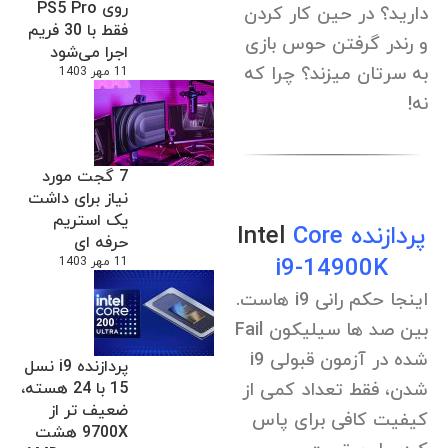
روی PS5 Pro
دارید؟ در حین کار کردن
فقط با 30 فریم
و رندر گرفتن حوس بازی
اجرا می‌شود
به سرتان میزند؟ چرا که
11 مهر 1403
نه!
7 گجت مورد
نیاز برای داشت
یک استریم
پردازنده
Core
Intel
حرفه ای
i9-14900K
11 مهر 1403
اینجا حکم رانی i9 هاست.
بین صد ها سیلیکون Fail
شده در آزمون قبولی i9
پردازنده i9 نسل
15 با 24 هسته،
شدن، فقط تعداد کمی از
ضعیف تر از
کیفیت کافی برای پاس
9700X هشت