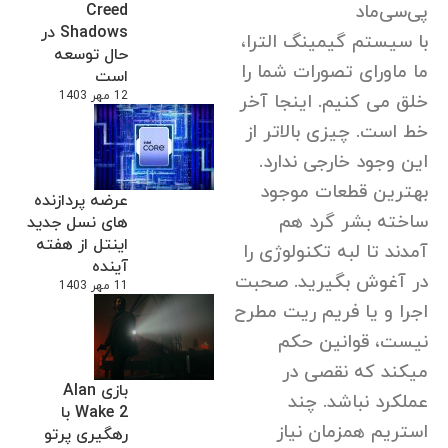
پی‌سی‌ماد
Creed
Shadows در
با سیستم گیمینگ الترا،
حال توسعه
ما ماورای تصورات شما را
است
12 مهر 1403
خلق می کنیم. اینجا آخر
خط است. چیزی بالاتر از
این وجود خارجی ندارد.
بهترین قطعات موجود
عرضه پردازنده
ساخته بشر گرد هم
های نسل جدید
اینتل از هفته
آمدند تا لبه تکنولوژی را
آینده
در آغوش بگیرید. صحبت
11 مهر 1403
اجرا و یا فریم ریت مطرح
نیست، قوانین حکم
میکند که نقصی در
بازی Alan
عملکرد نباشد. چند
Wake 2 با
استریم همزمان نیاز
رهگیری پرتو