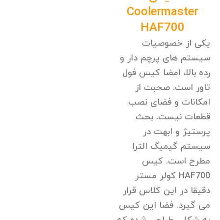
Coolermaster
HAF700
یکی از خصوصیات
سیستم های پرچم دار و
رده بالا، امضا کیس فول
تاور است. صحبت از
امکانات و فضای نصب
قطعات نیست. بحث
پرستیژ و ابهت در
سیستم گیمیگ الترا
مطرح است. کیس
HAF700 کولر مستر
دقیقا در این کلاس قرار
می گیرد. فضا این کیس