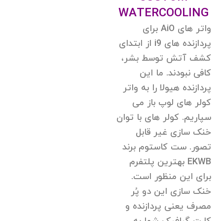
WATERCOOLING
واتر های AiO برای
پردازنده های i9 از ابتدای
کشف آتش توسط بشر،
کافی نبودند. ما این
پردازنده هیولا را به واتر
کولر های لوپ باز می
سپاریم. کولر های با توان
خنک سازی غیر قابل
تصور. ست کاستوم برند
EKWB بهترین پلتفرم
برای این منظور است.
خنک سازی این دو پُر
مصرف یعنی پردازنده و