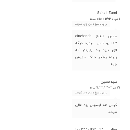
Soheil Zarei
1 مرداد 1403 / 7:56 ب.ظ
برای پاسخ دادن وارد شوید
همون امتیاز cinebench
r23 رو کسی میدید دیگه
لازم نبود بره پایینتر که
ببینه راهکار خنک سازیش
چیه
سیدحسین
31 تیر 1403 / 11:33 ب.ظ
برای پاسخ دادن وارد شوید
کیس هم ایسوس بود عالی
میشد
31 تیر 1403 / 3:34 ب.ظ
بهزاد