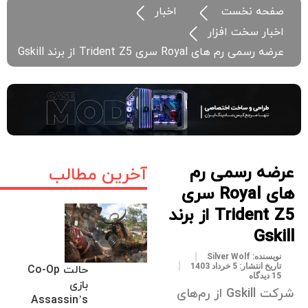
صفحه نخست
اخبار
اخبار سخت افزار
عرضه رسمی رم های Royal سری Trident Z5 از برند Gskill
عرضه رسمی رم
آخرین مطالب
های Royal سری
Trident Z5 از برند
Gskill
نویسنده:
Silver Wolf
تاریخ انتشار:
5 خرداد 1403
حالت Co-Op
15 دیدگاه
بازی
شرکت Gskill از رم‌های
Assassin’s