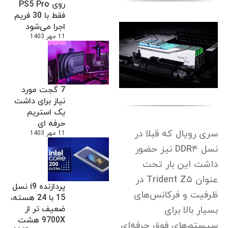
روی PS5 Pro
فقط با 30 فریم
اجرا می‌شود
11 مهر 1403
7 گجت مورد
نیاز برای داشت
یک استریم
حرفه ای
سری رویال که قبلا در
11 مهر 1403
نسل DDR۴ نیز حضور
داشت این بار تحت
عنوان Trident Z۵ در
پردازنده i9 نسل
ظرفیت و فرکانس‌های
15 با 24 هسته،
ضعیف تر از
بسیار بالا برای
9700X هشت
سیستم‌های فوق حرفه‌ای