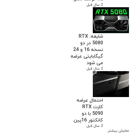
2 سال قبل
شایعه: RTX
5080 در دو
نسخه 16 و 24
گیگابایتی عرضه
می شود
2 سال قبل
احتمال عرضه
کارت RTX
5090 با دو
کانکتور 16پین
2 سال قبل
نمایش بیشتر