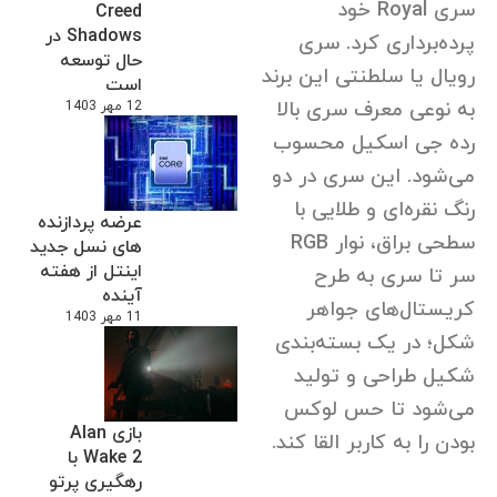
سری Royal خود
Creed
Shadows در
پرده‌برداری کرد. سری
حال توسعه
رویال یا سلطنتی این برند
است
به نوعی معرف سری بالا
12 مهر 1403
رده جی اسکیل محسوب
می‌شود. این سری در دو
رنگ نقره‌ای و طلایی با
عرضه پردازنده
سطحی براق، نوار RGB
های نسل جدید
اینتل از هفته
سر تا سری به طرح
آینده
کریستال‌های جواهر
11 مهر 1403
شکل؛ در یک بسته‌بندی
شکیل طراحی و تولید
می‌شود تا حس لوکس
بازی Alan
بودن را به کاربر القا کند.
Wake 2 با
رهگیری پرتو