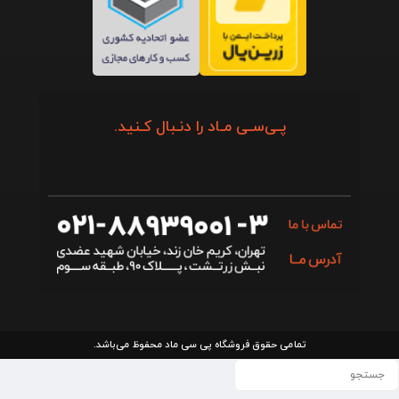
پـی‌سـی مـاد را دنـبال کـنید.
تمامی حقوق فروشگاه پی سی ماد محفوظ می‌باشد.