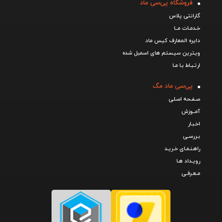
فروشگاه پی‌سی ماد
گارانتی پلاس
خـدمـات مــا
دایره المعارف کیس ماد
ویترین سیستم های اسمبل شده
ارتـبـاط بـا مـا
پی‌سی ماد مگ
صـفـحه اصـلی
آمــوزش
اخـبـار
بـررسـی
راهـنـمـای خـریـد
رویـداد هـا
مـعـرفـی