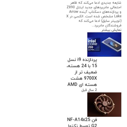
شایعه جدیدی ادعا می‌کند که ظاهر
احتمالی مادربردهای جدید اینتل Z890
و پردازنده‌های دسکتاپ آینده Arrow
Lake مشخص شده است. الکسی در X
(توییتر سابق) ادعا می‌کند که
فروشندگان مادربرد...
نمایش بیشتر
پردازنده i9 نسل
15 با 24 هسته،
ضعیف تر از
9700X هشت
هسته ای AMD
2 سال قبل
فن NF-A14x25
G2 توسط نکتوا