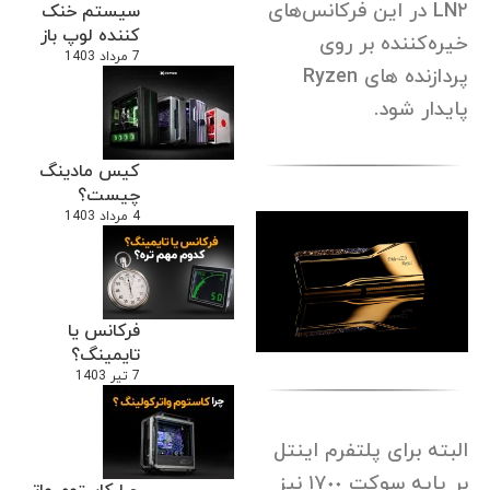
LN٢ در این فرکانس‌های
سیستم خنک
کننده لوپ باز
خیره‌کننده بر روی
7 مرداد 1403
پردازنده های Ryzen
پایدار شود.
کیس مادینگ
چیست؟
4 مرداد 1403
فرکانس یا
تایمینگ؟
7 تیر 1403
البته برای پلتفرم اینتل
بر پایه سوکت ١٧٠٠ نیز