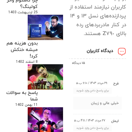
چرا کاستوم واتر
کولینگ؟
کاربران نیازمند استفاده از
25 اردیبهشت 1403
پردازنده‌های نسل ١٣ و ١۴
در کنار مادربرد‌های رده
بالای Z٧٩٠ هستند.
بدون هزینه هم
میشه خنکش
دیدگاه کاربران
کرد!
8 اسفند 1402
15 دیدگاه
29 مرداد 1403 / 6:10 ب.ظ
فرح
برای پاسخ دادن وارد شوید
پاسخ به سوالات
شما
خیلی عالی و زیبان
11 بهمن 1402
27 مرداد 1403 / 4:11 ب.ظ
ايمان
برای پاسخ دادن وارد شوید