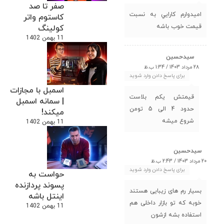
صفر تا صد
اميدوارم كارايي به نسبت
کاستوم واتر
قيمت خوب باشه
کولینگ
11 بهمن 1402
سیدحسین
28 مرداد 1403 / 1:34 ب.ظ
برای پاسخ دادن وارد شوید
اسمبل با مجازات
قیمتش یکم بلاست
| سمانه اسمبل
حدود 4 الی 5 تومن
میکند!
شروع میشه
11 بهمن 1402
سیدحسین
20 مرداد 1403 / 2:43 ب.ظ
برای پاسخ دادن وارد شوید
حواست به
پسوند پردازنده
بسیار رم های زیبایی هستند
اینتل باشه
خوبه که تو بازار داخلی هم
11 بهمن 1402
استفاده بشه ازشون