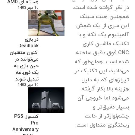
هسته ای AMD
در نظر گرفته شده است.
10 مهر 1403
همچنین هیت سینک
این سری از یک شمش
آلمینیوم یک تکه و با
در بازی
تکنیک ماشین کاری
Deadlock
CNC فوق دقیق ساخته
اکنون متقلبان
می‌توانند در
شده است. همان‌طور که
حین بازی به
می‌دانید، این تکنیک در
یک قورباغه
تبدیل شوند
تیراژ‌های کم به دلیل
10 مهر 1403
هزینه بالا بکار گرفته
می‌شود اما خروجی آن
بسیار دقیق‌تر و
چشم‌نواز‌تر از حالت
کنسول PS5
Pro
ریختگری متداول است.
Anniversary