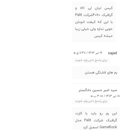
کیس لیان لی o11 و
گرافیک 4060شرکت Palit
با این که کیفت انچنان
خوبی نداره ولی خیلی زیبا
میشه کیس
19 تیر 1403 / 11:38 ق.ظ
sajad
برای پاسخ دادن وارد شوید
رم های قشنگی هستن
سید امیر حسین دادگستر
18 تیر 1403 / 3:08 ب.ظ
برای پاسخ دادن وارد شوید
این رم رو باید با کارت
گرافیک شرکت Palit مدل
GameRock اسمبل کرد