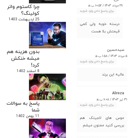
چرا کاستوم واتر
29 مرداد 1403 / 10:52 ب.ظ
برای پاسخ دادن وارد شوید
کولینگ؟
25 اردیبهشت 1403
درسته خوبه ولی کمی
قیمتش بلا هست
سیدحسین
بدون هزینه هم
5 مرداد 1403 / 1:58 ب.ظ
میشه خنکش
برای پاسخ دادن وارد شوید
کرد!
8 اسفند 1402
عالیه این برند
Alireza
31 تیر 1403 / 6:08 ب.ظ
پاسخ به سوالات
برای پاسخ دادن وارد شوید
شما
11 بهمن 1402
موس های لاجیتک هم
بررسی کنید ممنون میشم