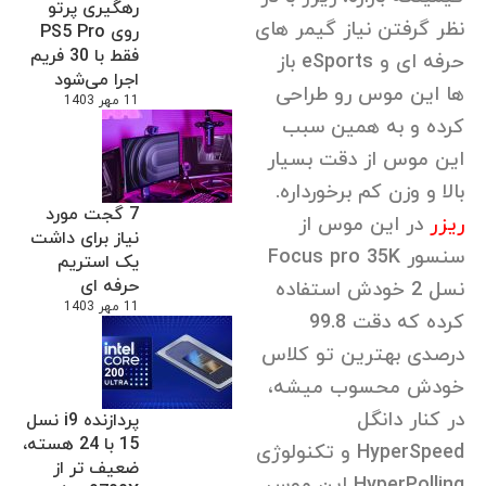
رهگیری پرتو
نظر گرفتن نیاز گیمر های
روی PS5 Pro
فقط با 30 فریم
حرفه ای و eSports باز
اجرا می‌شود
ها این موس رو طراحی
11 مهر 1403
کرده و به همین سبب
این موس از دقت بسیار
بالا و وزن کم برخورداره.
7 گجت مورد
ریزر
در این موس از
نیاز برای داشت
سنسور Focus pro 35K
یک استریم
حرفه ای
نسل 2 خودش استفاده
11 مهر 1403
کرده که دقت 99.8
درصدی بهترین تو کلاس
خودش محسوب میشه،
در کنار دانگل
پردازنده i9 نسل
15 با 24 هسته،
HyperSpeed و تکنولوژی
ضعیف تر از
HyperPolling این موس