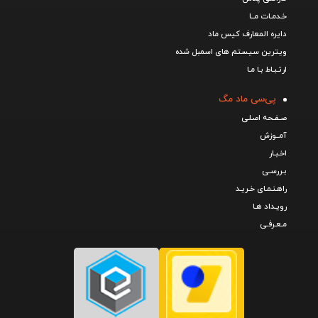
خـدمـات مــا
دایره المعارف کیس ماد
ویترین سیستم های اسمبل شده
ارتـبـاط بـا مـا
پی‌سی ماد مگ
صـفـحه اصـلی
آمــوزش
اخـبـار
بـررسـی
راهـنـمـای خـریـد
رویـداد هـا
مـعـرفـی