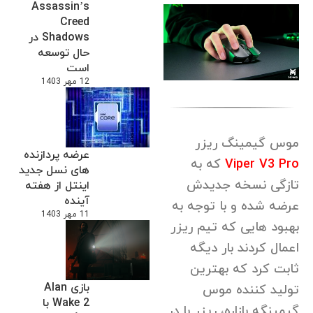
Assassin’s
Creed
Shadows در
حال توسعه
است
12 مهر 1403
موس گیمینگ ریزر
عرضه پردازنده
Viper V3 Pro
که به
های نسل جدید
تازگی نسخه جدیدش
اینتل از هفته
آینده
عرضه شده و با توجه به
11 مهر 1403
بهبود هایی که تیم ریزر
اعمال کردند بار دیگه
ثابت کرد که بهترین
بازی Alan
تولید کننده موس
Wake 2 با
گیمینگه بازاره، ریزر با در