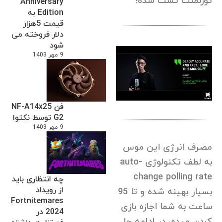
تورنمنت تست شده!
Anniversary
Edition به
قیمت 5هزار
دلار فروخته می
شود
9 مهر 1403
فن NF-A14x25
G2 توسط نکتوا
9 مهر 1403
مصرف انرژی این موس
به لطف تکنولوژی auto-
change polling rate
چه انتظاری باید
از رویداد
بسیار بهینه شده و تا 95
Fortnitemares
ساعت به شما اجازه بازی
2024 در
کردن میده، در ادامه جا