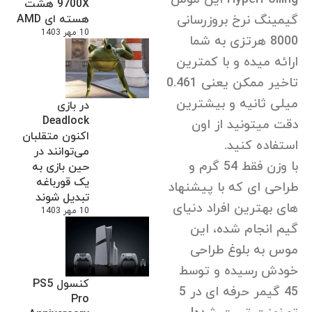
9700X هشت
هسته ای AMD
گیمینگ نرخ بروزرسانی
10 مهر 1403
8000 هرتزی به شما
ارائه میده و با کمترین
تاخیر ممکن یعنی 0.461
میلی ثانیه و بیشترین
در بازی
Deadlock
دقت میتونید از اون
اکنون متقلبان
استفاده کنید.
می‌توانند در
با وزن فقط 54 گرم و
حین بازی به
یک قورباغه
طراحی ای که با پیشنهاد
تبدیل شوند
های بهترین افراد دنیای
10 مهر 1403
گیم انجام شده، این
موس به بلوغ طراحی
خودش رسیده و توسط
کنسول PS5
45 گیمر حرفه ای در 5
Pro