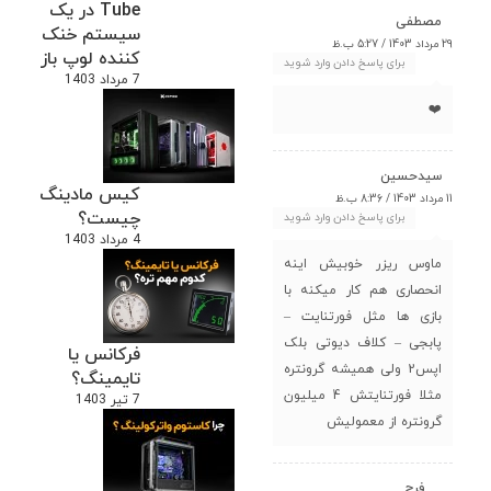
Tube در یک
مصطفی
سیستم خنک
29 مرداد 1403 / 5:27 ب.ظ
کننده لوپ باز
برای پاسخ دادن وارد شوید
7 مرداد 1403
❤️
سیدحسین
کیس مادینگ
11 مرداد 1403 / 8:36 ب.ظ
چیست؟
برای پاسخ دادن وارد شوید
4 مرداد 1403
ماوس ریزر خوبیش اینه
انحصاری هم کار میکنه با
بازی ها مثل فورتنایت –
پابجی – کلاف دیوتی بلک
فرکانس یا
اپس2 ولی همیشه گرونتره
تایمینگ؟
مثلا فورتنایتش 4 میلیون
7 تیر 1403
گرونتره از معمولیش
فرح