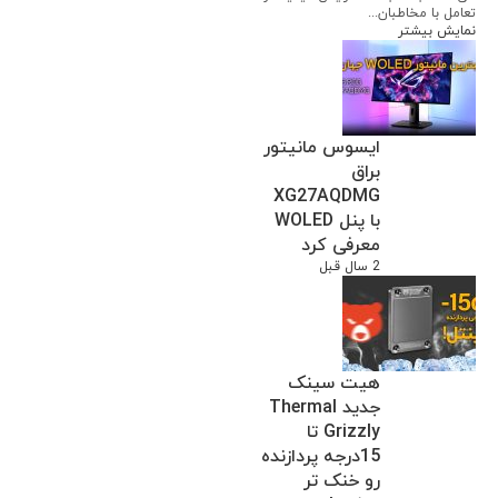
تعامل با مخاطبان...
نمایش بیشتر
ایسوس مانیتور
براق
XG27AQDMG
با پنل WOLED
معرفی کرد
2 سال قبل
هیت سینک
جدید Thermal
Grizzly تا
15درجه پردازنده
رو خنک تر