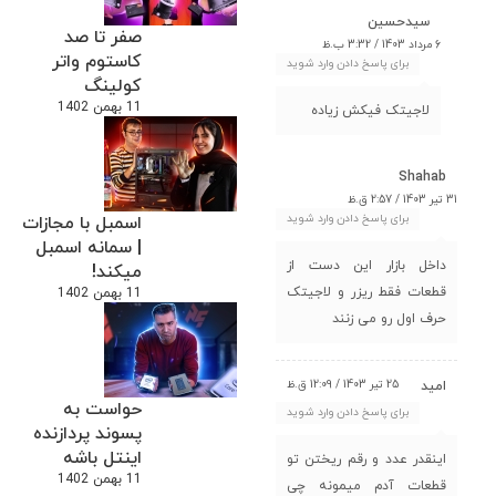
سیدحسین
صفر تا صد
6 مرداد 1403 / 3:32 ب.ظ
کاستوم واتر
برای پاسخ دادن وارد شوید
کولینگ
11 بهمن 1402
لاجیتک فیکش زیاده
Shahab
31 تیر 1403 / 2:57 ق.ظ
برای پاسخ دادن وارد شوید
اسمبل با مجازات
| سمانه اسمبل
داخل بازار این دست از
میکند!
قطعات فقط ریزر و لاجیتک
11 بهمن 1402
حرف اول رو می زنند
25 تیر 1403 / 12:09 ق.ظ
امید
حواست به
برای پاسخ دادن وارد شوید
پسوند پردازنده
اینتل باشه
اینقدر عدد و رقم ریختن تو
11 بهمن 1402
قطعات آدم میمونه چی