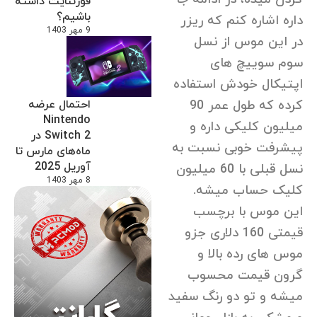
فورتنایت داشته
باشیم؟
داره اشاره کنم که ریزر
9 مهر 1403
در این موس از نسل
سوم سوییچ های
اپتیکال خودش استفاده
احتمال عرضه
کرده که طول عمر 90
Nintendo
میلیون کلیکی داره و
Switch 2 در
پیشرفت خوبی نسبت به
ماه‌های مارس تا
آوریل 2025
نسل قبلی با 60 میلیون
8 مهر 1403
کلیک حساب میشه.
این موس با برچسب
قیمتی 160 دلاری جزو
موس های رده بالا و
گرون قیمت محسوب
میشه و تو دو رنگ سفید