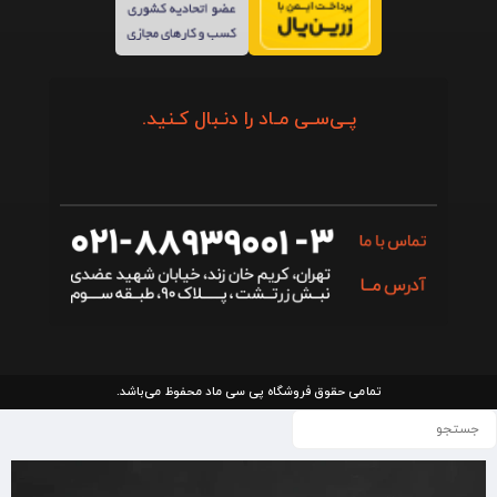
پـی‌سـی مـاد را دنـبال کـنید.
تمامی حقوق فروشگاه پی سی ماد محفوظ می‌باشد.