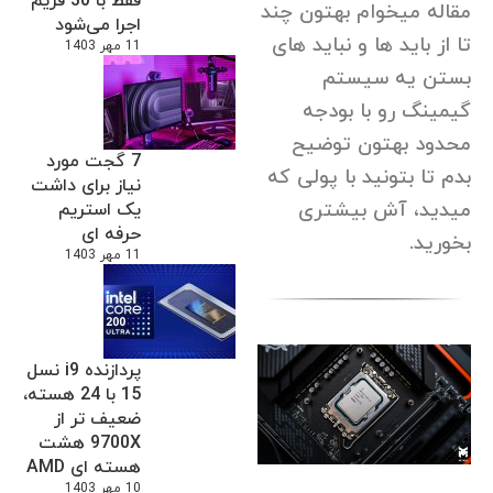
فقط با 30 فریم
مقاله میخوام بهتون چند
اجرا می‌شود
تا از باید ها و نباید های
11 مهر 1403
بستن یه سیستم
گیمینگ رو با بودجه
محدود بهتون توضیح
7 گجت مورد
بدم تا بتونید با پولی که
نیاز برای داشت
میدید، آش بیشتری
یک استریم
حرفه ای
بخورید.
11 مهر 1403
پردازنده i9 نسل
15 با 24 هسته،
ضعیف تر از
9700X هشت
هسته ای AMD
10 مهر 1403