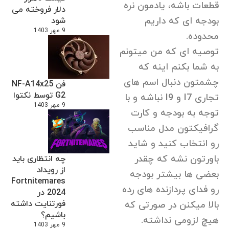
قطعات باشه، یادمون نره
دلار فروخته می
بودجه ای که داریم
شود
9 مهر 1403
محدوده.
توصیه ای که من میتونم
به شما بکنم اینه که
چشمتون دنبال اسم های
فن NF-A14x25
G2 توسط نکتوا
تجاری I7 و I9 نباشه و با
9 مهر 1403
توجه به بودجه و کارت
گرافیکتون مدل مناسب
رو انتخاب کنید و شاید
باورتون نشه که چقدر
چه انتظاری باید
از رویداد
بعضی ها بیشتر بودجه
Fortnitemares
رو فدای پردازنده های رده
2024 در
فورتنایت داشته
بالا میکنن در صورتی که
باشیم؟
هیچ لزومی نداشته.
9 مهر 1403