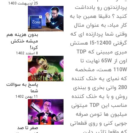
25 اردیبهشت 1403
پردازندتون رو یادداشت
کنید ؟ دقیقا همین جا به
کار میاد، به عنوان مثال
وقتی شما پردازنده ای که
بدون هزینه هم
میشه خنکش
گرفتی I5-12400 هستش
کرد!
میری میبینی که TDP
8 اسفند 1402
اون از 65W نهایت تا
110W هست، مشخصه
که نمیای یه خنک کننده
پاسخ به سوالات
280 واتی بخری و ببندی
شما
روش و با یه خنک کننده
11 بهمن 1402
مناسب این TDP میتونی
میلیون ها تومن صرفه
جویی کنی و روی قطعاتی
صفر تا صد
که واقعا تاثیر دارن