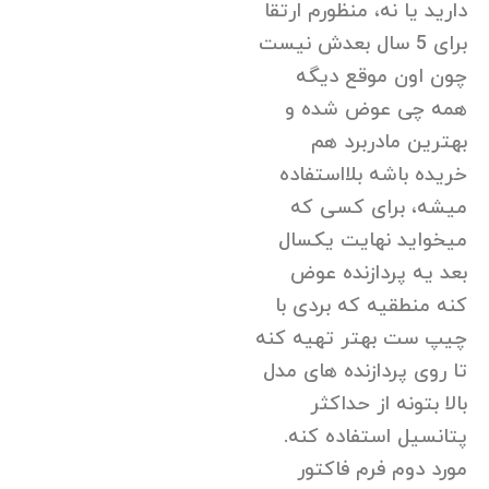
دارید یا نه، منظورم ارتقا
برای 5 سال بعدش نیست
چون اون موقع دیگه
همه چی عوض شده و
بهترین مادربرد هم
خریده باشه بلااستفاده
میشه، برای کسی که
میخواید نهایت یکسال
بعد یه پردازنده عوض
کنه منطقیه که بردی با
چیپ ست بهتر تهیه کنه
تا روی پردازنده های مدل
بالا بتونه از حداکثر
پتانسیل استفاده کنه.
مورد دوم فرم فاکتور