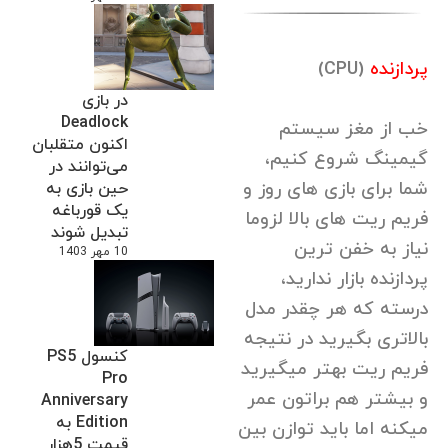
پردازنده
(CPU)
در بازی
Deadlock
خب از مغز سیستم
اکنون متقلبان
گیمینگ شروع کنیم،
می‌توانند در
شما برای بازی های روز و
حین بازی به
یک قورباغه
فریم ریت های بالا لزوما
تبدیل شوند
نیاز به خفن ترین
10 مهر 1403
پردازنده بازار ندارید،
درسته که هر چقدر مدل
بالاتری بگیرید در نتیجه
کنسول PS5
فریم ریت بهتر میگیرید
Pro
و بیشتر هم براتون عمر
Anniversary
Edition به
میکنه اما باید توازن بین
قیمت 5هزار