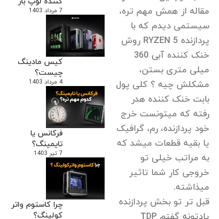
کننده لوپ باز
مقاله از همش مهم تره،
7 مرداد 1403
سیستمی دیدم که با
پردازنده RYZEN 5 روش
خنک کننده آبی 360
کیس مادینگ
میلی متری بستن،
چیست؟
4 مرداد 1403
مشکلش چیه ؟ کلی پول
بابت خنک کننده هدر
رفته که میتونست خرج
خود پردازنده، رم، گرافیک
فرکانس یا
یا بقیه قطعات میشد که
تایمینگ؟
7 تیر 1403
به مراتب خیلی تو
خروجی کار شما تاثیر
میذاشته.
قبل تر تو بخش پردازنده
چرا کاستوم واتر
کولینگ؟
یادتونه گفتم TDP