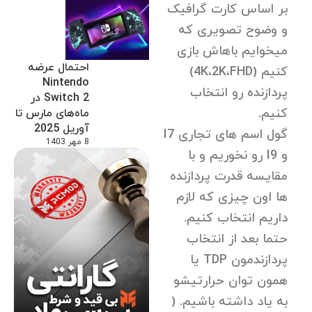
بر اساس کارت گرافیک
و وضوح تصویری که
میخوایم باهاش بازی
احتمال عرضه
کنیم (4K،2K،FHD)
Nintendo
پردازنده رو انتخاب
Switch 2 در
کنیم.
ماه‌های مارس تا
آوریل 2025
گول اسم های تجاری I7
8 مهر 1403
و I9 رو نخوریم و با
مقایسه قدرت پردازنده
ها اون چیزی که لازم
داریم انتخاب کنیم.
حتما بعد از انتخاب
پردازندمون TDP یا
همون توان حرارتیشو
به یاد داشته باشیم. (