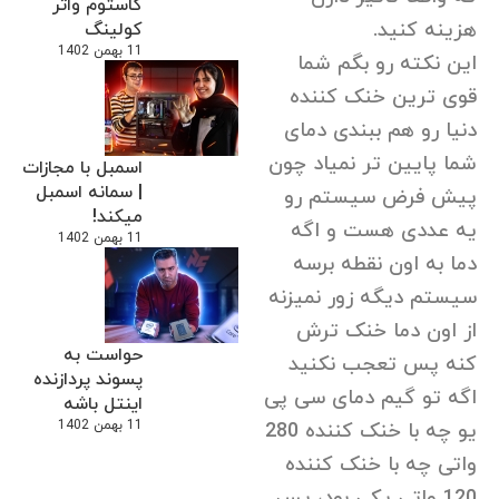
کاستوم واتر
هزینه کنید.
کولینگ
11 بهمن 1402
این نکته رو بگم شما
قوی ترین خنک کننده
دنیا رو هم ببندی دمای
شما پایین تر نمیاد چون
اسمبل با مجازات
| سمانه اسمبل
پیش فرض سیستم رو
میکند!
یه عددی هست و اگه
11 بهمن 1402
دما به اون نقطه برسه
سیستم دیگه زور نمیزنه
از اون دما خنک ترش
حواست به
کنه پس تعجب نکنید
پسوند پردازنده
اگه تو گیم دمای سی پی
اینتل باشه
11 بهمن 1402
یو چه با خنک کننده 280
واتی چه با خنک کننده
120 واتی یکی بود، پس