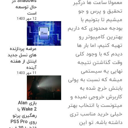
Shadows در
معمولا ساعت ها درگیر
حال توسعه
تحقیق و پرس و جو
است
میشیم تا بتونیم با
12 مهر 1403
بودجه محدودی که داریم
بهترین کامپیوتر رو
تهیه کنیم، اما بار ها
عرضه پردازنده
دیدم که با وجود کلی
های نسل جدید
اینتل از هفته
وقت گذاشتن نتیجه
آینده
نهایی یه سیستمی
11 مهر 1403
میشه که نسبت به پولی
بابتش خرج شده به
کاربرش خروجی نمیده و
بازی Alan
میتونست با انتخاب بهتر
Wake 2 با
خیلی خرید مناسب تری
رهگیری پرتو
روی PS5 Pro
داشته باشه. تو این