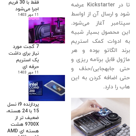
فقط با 30 فریم
تا در Kickstarter عرضه
اجرا می‌شود
شود و ارسال آن از اواسط
11 مهر 1403
سپتامبر آغاز می‌شود.
این محصول بسیار شبیه
به ادوات کمک استریم
7 گجت مورد
برند الگاتو بوده و هر
نیاز برای داشت
ماژول قابل برنامه ریزی و
یک استریم
حرفه ای
حتی جابهجایی/حذف و
11 مهر 1403
حتی اضافه کردن به این
هاب را دارد.
پردازنده i9 نسل
15 با 24 هسته،
ضعیف تر از
9700X هشت
هسته ای AMD