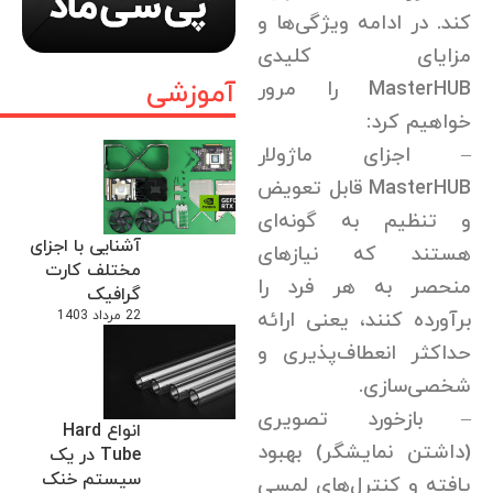
کند. در ادامه ویژگی‌ها و
مزایای کلیدی
آموزشی
MasterHUB را مرور
خواهیم کرد:
– اجزای ماژولار
MasterHUB قابل تعویض
و تنظیم به گونه‌ای
آشنایی با اجزای
هستند که نیازهای
مختلف کارت
منحصر به هر فرد را
گرافیک
برآورده کنند، یعنی ارائه
22 مرداد 1403
حداکثر انعطاف‌پذیری و
شخصی‌سازی.
– بازخورد تصویری
انواع Hard
(داشتن نمایشگر) بهبود
Tube در یک
سیستم خنک
یافته و کنترل‌های لمسی