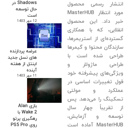
Shadows در
انتشار رسمی محصول
حال توسعه
مورد انتظار MasterHUB
است
خبر داد. این محصول
12 مهر 1403
انقلابی، که با همکاری
گسترده‌ای از استریمرها،
سازندگان محتوا و گیمرها
عرضه پردازنده
طراحی شده است با
های نسل جدید
اینتل از هفته
طراحی ماژولار و
آینده
ویژگی‌های پیشرفته خود
11 مهر 1403
قول تغییرات اساسی در
عملکرد و مولتی
تسکینگ را می‌دهد. پس
بازی Alan
از تقریباً چهار سال
Wake 2 با
توسعه و آزمایش،
رهگیری پرتو
MasterHUB آماده است
روی PS5 Pro