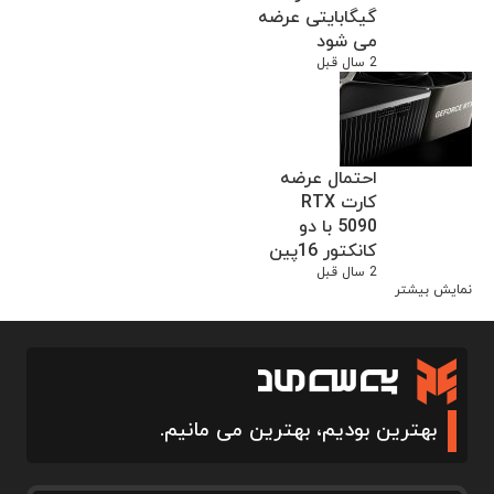
گیگابایتی عرضه
می شود
2 سال قبل
احتمال عرضه
کارت RTX
5090 با دو
کانکتور 16پین
2 سال قبل
نمایش بیشتر
بهترین بودیم، بهترین می مانیم.