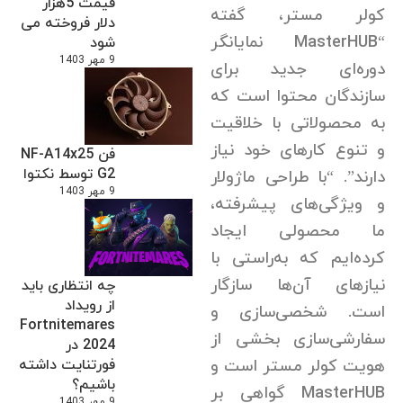
قیمت 5هزار
کولر مستر، گفته
دلار فروخته می
“MasterHUB نمایانگر
شود
9 مهر 1403
دوره‌ای جدید برای
سازندگان محتوا است که
به محصولاتی با خلاقیت
و تنوع کارهای خود نیاز
فن NF-A14x25
G2 توسط نکتوا
دارند”. “با طراحی ماژولار
9 مهر 1403
و ویژگی‌های پیشرفته،
ما محصولی ایجاد
کرده‌ایم که به‌راستی با
نیازهای آن‌ها سازگار
چه انتظاری باید
از رویداد
است. شخصی‌سازی و
Fortnitemares
سفارشی‌سازی بخشی از
2024 در
فورتنایت داشته
هویت کولر مستر است و
باشیم؟
MasterHUB گواهی بر
9 مهر 1403