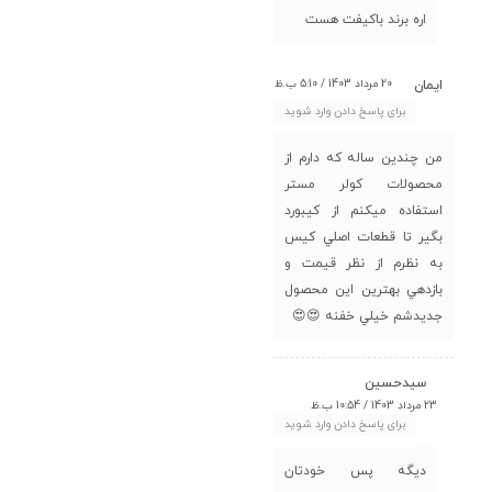
اره برند باکیفت هست
20 مرداد 1403 / 5:10 ب.ظ
ايمان
برای پاسخ دادن وارد شوید
من چندين ساله كه دارم از
محصولات كولر مستر
استفاده ميكنم از كيبورد
بگير تا قطعات اصلي كيس
به نظرم از نظر قيمت و
بازدهي بهترين اين محصول
جديدشم خيلي خفنه 😍😍
سیدحسین
23 مرداد 1403 / 10:54 ب.ظ
برای پاسخ دادن وارد شوید
دیگه پس خودتان