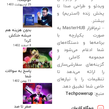
25 اردیبهشت 1403
ویدئو و طراحی صدا تا
پخش زنده (استریم) و
بیشتر.
– نرم‌افزار MasterHUB به
بدون هزینه هم
صورت یکپارچه با
میشه خنکش
کرد!
برنامه‌ها و دستگاه‌های
8 اسفند 1402
شما ادغام می‌شود و
مجموعه کاملی از
گزینه‌های سفارشی‌سازی
پاسخ به سوالات
را ارائه می‌دهد تا
شما
تنظیمات را با نیازهای
11 بهمن 1402
خاص شما تطبیق دهد.
منبع:
Techpowerup
صفر تا صد
دیدگاه کاربران