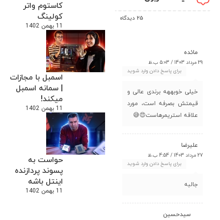
کاستوم واتر
کولینگ
25 دیدگاه
11 بهمن 1402
مائده
29 مرداد 1403 / 5:03 ب.ظ
برای پاسخ دادن وارد شوید
اسمبل با مجازات
| سمانه اسمبل
خیلی خوبههه برندی عالی و
میکند!
قیمتش بصرفه است، مورد
11 بهمن 1402
علاقه استریمرهاست😍😅
علیرضا
27 مرداد 1403 / 4:54 ب.ظ
حواست به
برای پاسخ دادن وارد شوید
پسوند پردازنده
اینتل باشه
جالبه
11 بهمن 1402
سیدحسین