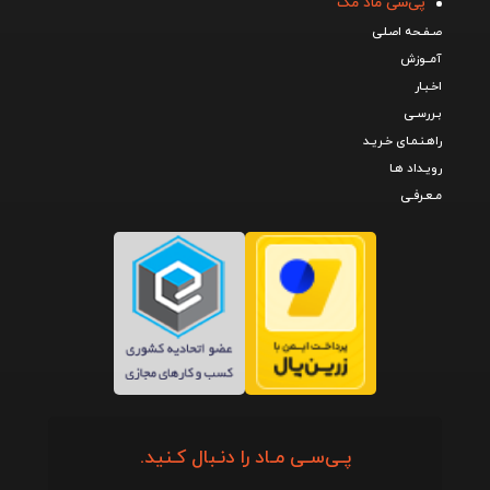
پی‌سی ماد مگ
صـفـحه اصـلی
آمــوزش
اخـبـار
بـررسـی
راهـنـمـای خـریـد
رویـداد هـا
مـعـرفـی
پـی‌سـی مـاد را دنـبال کـنید.