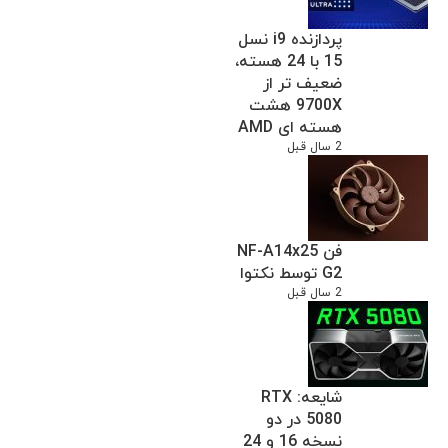
پردازنده i9 نسل
15 با 24 هسته،
ضعیف تر از
9700X هشت
هسته ای AMD
2 سال قبل
فن NF-A14x25
G2 توسط نکتوا
2 سال قبل
شایعه: RTX
5080 در دو
نسخه 16 و 24