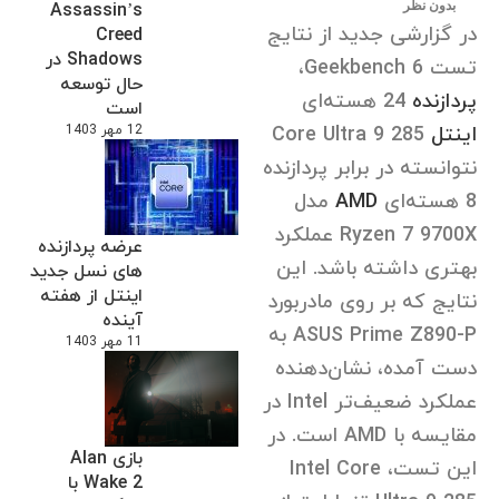
بدون نظر
Assassin’s
در گزارشی جدید از نتایج
Creed
Shadows در
تست Geekbench 6،
حال توسعه
پردازنده
24 هسته‌ای
است
اینتل
Core Ultra 9 285
12 مهر 1403
نتوانسته در برابر پردازنده
8 هسته‌ای
AMD
مدل
Ryzen 7 9700X عملکرد
عرضه پردازنده
بهتری داشته باشد. این
های نسل جدید
اینتل از هفته
نتایج که بر روی مادربورد
آینده
ASUS Prime Z890-P به
11 مهر 1403
دست آمده، نشان‌دهنده
عملکرد ضعیف‌تر Intel در
مقایسه با AMD است. در
بازی Alan
این تست، Intel Core
Wake 2 با