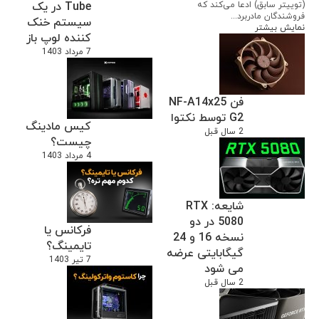
Tube در یک
(توییتر سابق) ادعا می‌کند که
فروشندگان مادربرد...
سیستم خنک
نمایش بیشتر
کننده لوپ باز
7 مرداد 1403
فن NF-A14x25
G2 توسط نکتوا
کیس مادینگ
2 سال قبل
چیست؟
4 مرداد 1403
شایعه: RTX
5080 در دو
فرکانس یا
نسخه 16 و 24
تایمینگ؟
گیگابایتی عرضه
7 تیر 1403
می شود
2 سال قبل