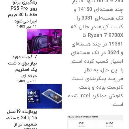
Ultra 9 285 تنها امتیاز
رهگیری پرتو
روی PS5 Pro
چند هسته‌ای 14150 و
فقط با 30 فریم
تک هسته‌ای 3081 را
اجرا می‌شود
کسب کرده، در حالی که
11 مهر 1403
Ryzen 7 9700X تا
19381 در چند هسته‌ای
و 3624 در تک هسته‌ای
7 گجت مورد
امتیاز کسب کرده است.
نیاز برای داشت
با این حال، به نظر
یک استریم
حرفه ای
می‌رسد پیکربندی تست
11 مهر 1403
نادرست بوده و باعث
کاهش عملکرد Intel شده
است.
پردازنده i9 نسل
15 با 24 هسته،
ضعیف تر از