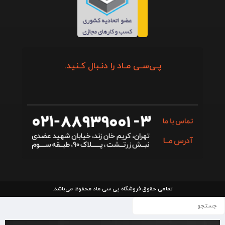
پـی‌سـی مـاد را دنـبال کـنید.
تمامی حقوق فروشگاه پی سی ماد محفوظ می‌باشد.