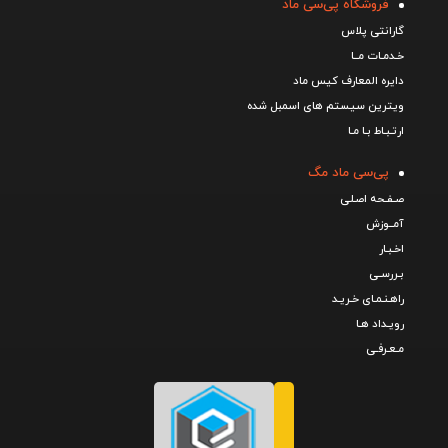
فروشگاه پی‌سی ماد
گارانتی پلاس
خـدمـات مــا
دایره المعارف کیس ماد
ویترین سیستم های اسمبل شده
ارتـبـاط بـا مـا
پی‌سی ماد مگ
صـفـحه اصـلی
آمــوزش
اخـبـار
بـررسـی
راهـنـمـای خـریـد
رویـداد هـا
مـعـرفـی