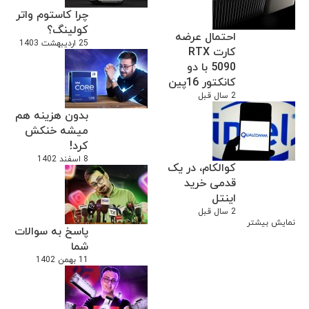
چرا کاستوم واتر
کولینگ؟
احتمال عرضه
25 اردیبهشت 1403
کارت RTX
5090 با دو
کانکتور 16پین
2 سال قبل
بدون هزینه هم
میشه خنکش
کرد!
8 اسفند 1402
کوالکام، در یک
قدمی خرید
اینتل
2 سال قبل
نمایش بیشتر
پاسخ به سوالات
شما
11 بهمن 1402