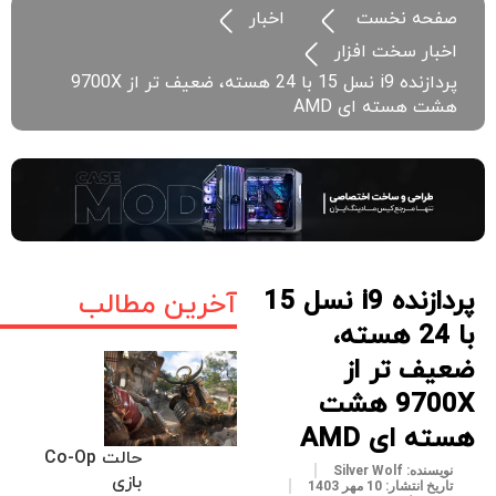
صفحه نخست
اخبار
اخبار سخت افزار
پردازنده i9 نسل 15 با 24 هسته، ضعیف تر از 9700X
هشت هسته ای AMD
پردازنده i9 نسل 15
آخرین مطالب
با 24 هسته،
ضعیف تر از
9700X هشت
هسته ای AMD
حالت Co-Op
نویسنده:
Silver Wolf
بازی
تاریخ انتشار:
10 مهر 1403