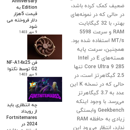
Anniversary
ضعیف کمک کرده باشد،
Edition به
قیمت 5هزار
در حالی که در نمونه‌های
دلار فروخته می
بهتر، با 32 گیگابایت
شود
RAM و سرعت 5598
9 مهر 1403
MT/s استفاده شده بود.
همچنین، سرعت پایه
هسته‌های E در Intel
فن NF-A14x25
Core Ultra 9 285 تنها
G2 توسط نکتوا
2.5 گیگاهرتز است، در
9 مهر 1403
حالی که در نسخه K این
عدد به 3.7 گیگاهرتز
می‌رسد. با وجود اینکه
چه انتظاری باید
Geekbench وابستگی
از رویداد
Fortnitemares
زیادی به حافظه RAM
2024 در
ندارد، انتظار می‌رود این