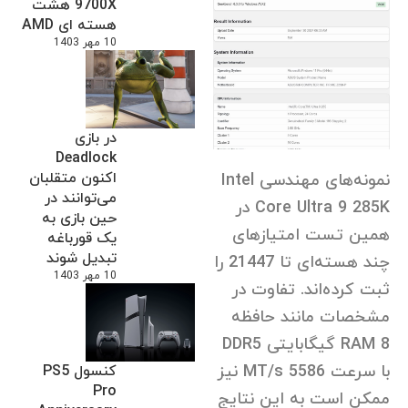
9700X هشت
هسته ای AMD
10 مهر 1403
در بازی
Deadlock
اکنون متقلبان
نمونه‌های مهندسی Intel
می‌توانند در
Core Ultra 9 285K در
حین بازی به
همین تست امتیازهای
یک قورباغه
تبدیل شوند
چند هسته‌ای تا 21447 را
10 مهر 1403
ثبت کرده‌اند. تفاوت در
مشخصات مانند حافظه
RAM 8 گیگابایتی DDR5
با سرعت 5586 MT/s نیز
کنسول PS5
Pro
ممکن است به این نتایج