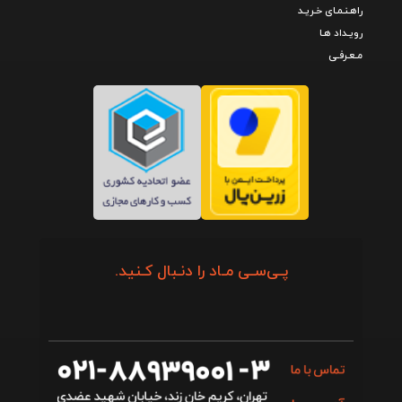
راهـنـمـای خـریـد
رویـداد هـا
مـعـرفـی
پـی‌سـی مـاد را دنـبال کـنید.