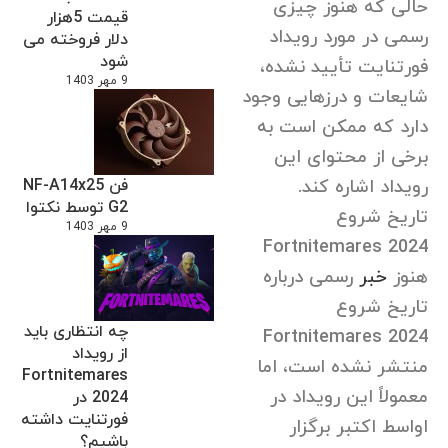
حالی که هنوز چیزی
قیمت 5هزار
رسمی در مورد رویداد
دلار فروخته می
شود
فورتنایت تأیید نشده،
9 مهر 1403
شایعات و درزهایی وجود
دارد که ممکن است به
برخی از محتوای این
رویداد اشاره کند.
فن NF-A14x25
G2 توسط نکتوا
تاریخ شروع
9 مهر 1403
Fortnitemares 2024
هنوز
خبر
رسمی درباره
تاریخ شروع
چه انتظاری باید
Fortnitemares 2024
از رویداد
منتشر نشده است، اما
Fortnitemares
معمولاً این رویداد در
2024 در
فورتنایت داشته
اواسط اکتبر برگزار
باشیم؟