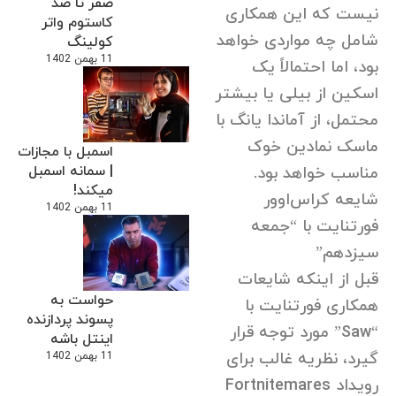
صفر تا صد
نیست که این همکاری
کاستوم واتر
شامل چه مواردی خواهد
کولینگ
11 بهمن 1402
بود، اما احتمالاً یک
اسکین از بیلی یا بیشتر
محتمل، از آماندا یانگ با
ماسک نمادین خوک
اسمبل با مجازات
| سمانه اسمبل
مناسب خواهد بود.
میکند!
شایعه کراس‌اوور
11 بهمن 1402
فورتنایت با “جمعه
سیزدهم”
قبل از اینکه شایعات
حواست به
همکاری فورتنایت با
پسوند پردازنده
“Saw” مورد توجه قرار
اینتل باشه
گیرد، نظریه غالب برای
11 بهمن 1402
رویداد Fortnitemares