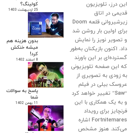
این درز، تلویزیون
کولینگ؟
25 اردیبهشت 1403
قدیمی در اتاق
زیرشیروانی قلعه Doom
برای اولین بار روشن شد
و تصویر نویز را نمایش
بدون هزینه هم
میشه خنکش
داد. اکنون بازیکنان به‌طور
کرد!
گسترده‌ای بر این باورند
8 اسفند 1402
که این صفحه تلویزیونی
به زودی به تصویری از
عروسک بیلی در فیلم
پاسخ به سوالات
“Saw” تغییر خواهد کرد
شما
و به یک همکاری با این
11 بهمن 1402
فرنچایز برای رویداد
Fortnitemares اشاره
می‌کند. هنوز مشخص