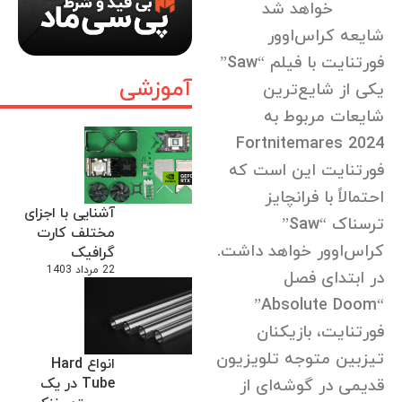
خواهد شد
شایعه کراس‌اوور
فورتنایت با فیلم “Saw”
آموزشی
یکی از شایع‌ترین
شایعات مربوط به
Fortnitemares 2024
فورتنایت این است که
احتمالاً با فرانچایز
آشنایی با اجزای
ترسناک “Saw”
مختلف کارت
کراس‌اوور خواهد داشت.
گرافیک
22 مرداد 1403
در ابتدای فصل
“Absolute Doom”
فورتنایت، بازیکنان
تیزبین متوجه تلویزیون
انواع Hard
Tube در یک
قدیمی در گوشه‌ای از