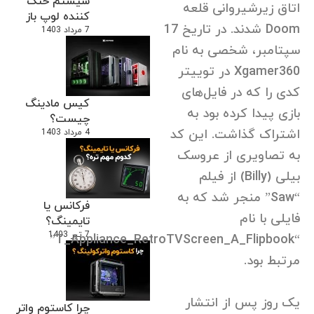
سیستم خنک
اتاق زیرشیروانی قلعه
کننده لوپ باز
Doom شدند. در تاریخ 17
7 مرداد 1403
سپتامبر، شخصی به نام
Xgamer360 در توییتر
کدی را که در فایل‌های
کیس مادینگ
بازی پیدا کرده بود به
چیست؟
اشتراک گذاشت. این کد
4 مرداد 1403
به تصاویری از عروسک
بیلی (Billy) از فیلم
“Saw” منجر شد که به
فرکانس یا
فایلی با نام
تایمینگ؟
7 تیر 1403
“T_Appliance_RetroTVScreen_A_Flipbook”
مرتبط بود.
یک روز پس از انتشار
چرا کاستوم واتر