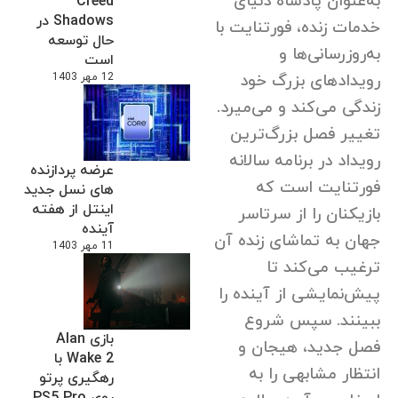
به‌عنوان پادشاه دنیای
Creed
Shadows در
خدمات زنده، فورتنایت با
حال توسعه
به‌روزرسانی‌ها و
است
رویدادهای بزرگ خود
12 مهر 1403
زندگی می‌کند و می‌میرد.
تغییر فصل بزرگ‌ترین
رویداد در برنامه سالانه
عرضه پردازنده
فورتنایت است که
های نسل جدید
اینتل از هفته
بازیکنان را از سرتاسر
آینده
جهان به تماشای زنده آن
11 مهر 1403
ترغیب می‌کند تا
پیش‌نمایشی از آینده را
ببینند. سپس شروع
بازی Alan
فصل جدید، هیجان و
Wake 2 با
انتظار مشابهی را به
رهگیری پرتو
روی PS5 Pro