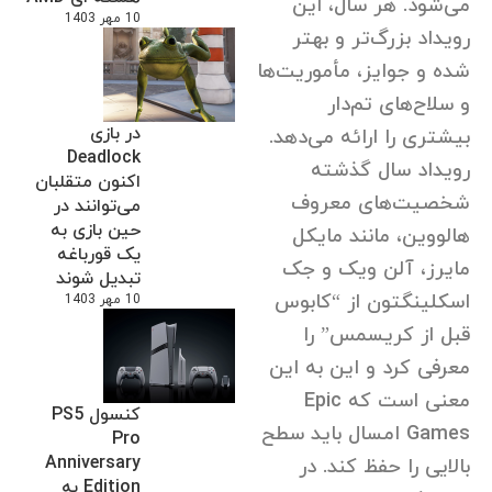
می‌شود. هر سال، این
10 مهر 1403
رویداد بزرگ‌تر و بهتر
شده و جوایز، مأموریت‌ها
و سلاح‌های تم‌دار
در بازی
بیشتری را ارائه می‌دهد.
Deadlock
رویداد سال گذشته
اکنون متقلبان
شخصیت‌های معروف
می‌توانند در
حین بازی به
هالووین، مانند مایکل
یک قورباغه
مایرز، آلن ویک و جک
تبدیل شوند
اسکلینگتون از “کابوس
10 مهر 1403
قبل از کریسمس” را
معرفی کرد و این به این
معنی است که Epic
کنسول PS5
Games امسال باید سطح
Pro
Anniversary
بالایی را حفظ کند. در
Edition به