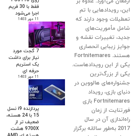
ارمغان می‌آورد. علاوه بر
فقط با 30 فریم
این، رویدادهایی با تم
اجرا می‌شود
تعطیلات وجود دارند که
11 مهر 1403
شامل مأموریت‌های
جدید، تغییرات نقشه و
جوایز زیبایی انحصاری
7 گجت مورد
هستند.
Fortnitemares
نیاز برای داشت
یکی از این رویدادهاست.
یک استریم
حرفه ای
یکی از بزرگ‌ترین
11 مهر 1403
جشنواره‌های هالووین در
دنیای بازی، رویداد
Fortnitemares بازی
پردازنده i9 نسل
فورتنایت از زمان
15 با 24 هسته،
راه‌اندازی آن در سال
ضعیف تر از
2017 به‌طور سالانه برگزار
9700X هشت
هسته ای AMD