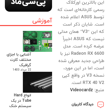
این بالاترین اورکلاک
رسمی کارخانه‌ای است که
توسط ASUS اعلام شده
آموزشی
است. شایان ذکر است
که این “V3” همان مدلی
نیست که ASUS اخیراً
عرضه کرده است. مدل
Radeon RX 6600 نیز با
آشنایی با اجزای
مختلف کارت
طراحی جدید معرفی شده
گرافیک
است، اما در این مورد،
22 مرداد 1403
نسخه V3 در واقع کپی
RTX 40 V2 است.
منبع:
Videocardz
انواع Hard
Tube در یک
دیدگاه کاربران
سیستم خنک