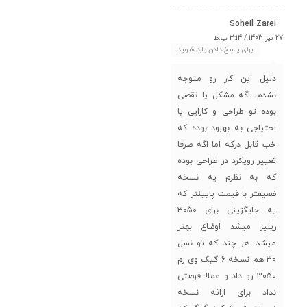
Soheil Zarei
27 تیر 1403 / 3:14 ب.ظ
برای پاسخ دادن وارد شوید
دلیل این کار رو متوجه
نشدم. اگه مشکل یا نقصی
بوده تو طراحی و کارایی یا
احتیاجی به بهبود بوده که
خب قابل درکه اما اگه صرفا
تغییر رویکرد در طراحی بوده
که به نظرم یه نسخه
ضعیفتر با قیمت پایینتر که
یه جایگزینی برای 3050
ریلیز میشد اوضاع بهتر
میشد. هر چند که تو نسل
30 هم نسخه 6 گیگ وی رم
3050 رو داد و عملا فرصتی
نداد برای ارائه نسخه