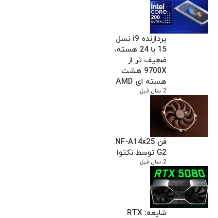
پردازنده i9 نسل
15 با 24 هسته،
ضعیف تر از
9700X هشت
هسته ای AMD
2 سال قبل
فن NF-A14x25
G2 توسط نکتوا
2 سال قبل
شایعه: RTX