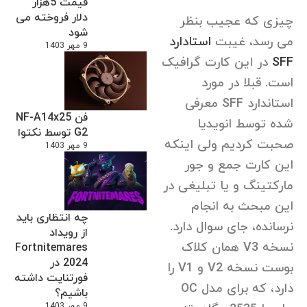
قیمت 5هزار
دلار فروخته می
چیزی که عجیب بنظر
شود
می رسد، غیبت
استادارد
9 مهر 1403
SFF
در این کارت گرافیک
است. قبلا در مورد
استاندارد SFF معرفی
فن NF-A14x25
شده توسط انویدیا
G2 توسط نکتوا
صحبت کردیم ولی اینکه
9 مهر 1403
این کارت جمع و جور
مارکتینگ و یا تبلیغی در
این مبحث به انجام
چه انتظاری باید
نرسانده، جای سوال دارد.
از رویداد
نسخه V3 همان کلاک
Fortnitemares
2024 در
بوست نسخه V2 و V1 را
فورتنایت داشته
دارد، که برای مدل OC
باشیم؟
9 مهر 1403