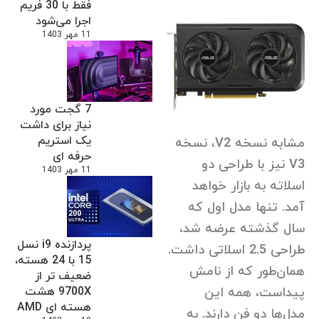
فقط با 30 فریم
اجرا می‌شود
11 مهر 1403
7 گجت مورد
نیاز برای داشت
یک استریم
مشابه نسخه V2، نسخه
حرفه ای
V3 نیز با طراحی دو
11 مهر 1403
اسلاته به بازار خواهد
آمد. تنها مدل اول که
سال گذشته عرضه شد،
پردازنده i9 نسل
طراحی 2.5 اسلاتی داشت.
15 با 24 هسته،
همان‌طور که از نامش
ضعیف تر از
9700X هشت
پیداست، همه این
هسته ای AMD
مدل‌ها دو فن دارند. به