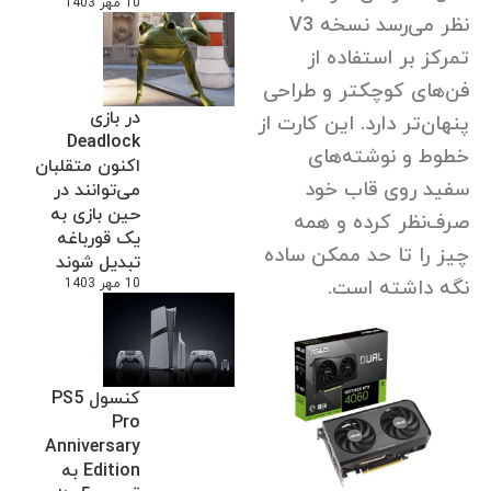
10 مهر 1403
نظر می‌رسد نسخه V3
تمرکز بر استفاده از
فن‌های کوچکتر و طراحی
در بازی
پنهان‌تر دارد. این کارت از
Deadlock
خطوط و نوشته‌های
اکنون متقلبان
سفید روی قاب خود
می‌توانند در
حین بازی به
صرف‌نظر کرده و همه
یک قورباغه
چیز را تا حد ممکن ساده
تبدیل شوند
10 مهر 1403
نگه داشته است.
کنسول PS5
Pro
Anniversary
Edition به