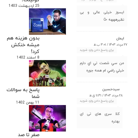
25 اردیبهشت 1403
ایسوز خیلی عالی و بی
نظیرهههه 🥳
بدون هزینه هم
ايمان
میشه خنکش
27 مرداد 1403 / 3:01 ب.ظ
برای پاسخ دادن وارد شوید
کرد!
8 اسفند 1402
من سي شصت تي اي دارم
خيلي راضي ام همه جوره
پاسخ به سوالات
سیدحسین
شما
28 مرداد 1403 / 11:31 ق.ظ
برای پاسخ دادن وارد شوید
11 بهمن 1402
کلا سری های تی ای
بهتره
صفر تا صد