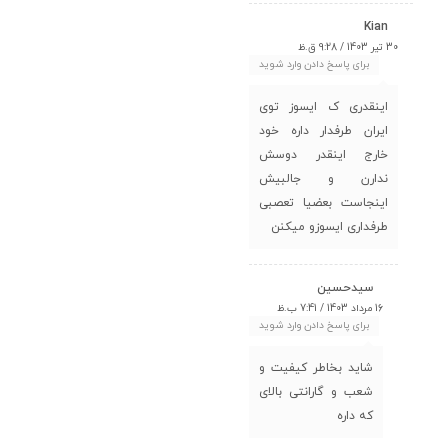
Kian
30 تیر 1403 / 9:28 ق.ظ
برای پاسخ دادن وارد شوید
اینقدری ک ایسوز توی
ایران طرفدار داره خود
خارج اینقدر دوسش
ندارن و جالبیش
اینجاست بعضیا تعصبی
طرفداری ایسوزو میکنن
سیدحسین
16 مرداد 1403 / 7:41 ب.ظ
برای پاسخ دادن وارد شوید
شاید بخاطر کیفیت و
شعب و گارانتی بالای
که داره