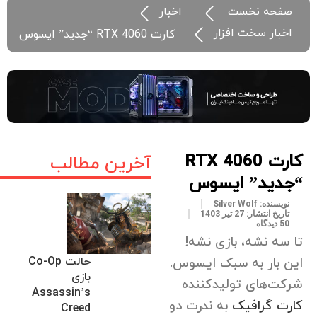
صفحه نخست
اخبار
اخبار سخت افزار
کارت RTX 4060 “جدید” ایسوس
کارت RTX 4060
آخرین مطالب
“جدید” ایسوس
نویسنده:
Silver Wolf
تاریخ انتشار:
27 تیر 1403
50 دیدگاه
تا سه نشه، بازی نشه!
حالت Co-Op
این بار به سبک ایسوس.
بازی
شرکت‌های تولیدکننده
Assassin’s
کارت گرافیک
به ندرت دو
Creed