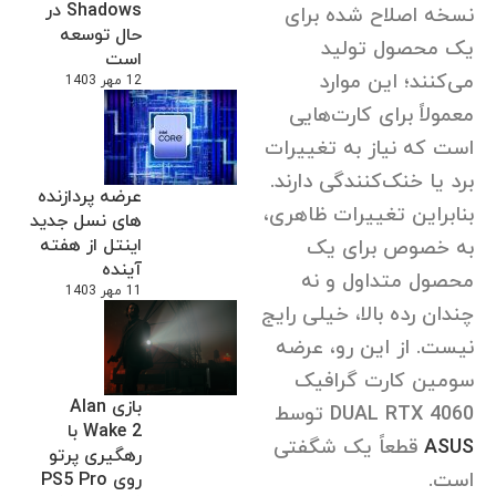
Shadows در
نسخه اصلاح شده برای
حال توسعه
یک محصول تولید
است
می‌کنند؛ این موارد
12 مهر 1403
معمولاً برای کارت‌هایی
است که نیاز به تغییرات
برد یا خنک‌کنندگی دارند.
عرضه پردازنده
بنابراین تغییرات ظاهری،
های نسل جدید
اینتل از هفته
به خصوص برای یک
آینده
محصول متداول و نه
11 مهر 1403
چندان رده بالا، خیلی رایج
نیست. از این رو، عرضه
سومین کارت گرافیک
بازی Alan
DUAL RTX 4060 توسط
Wake 2 با
ASUS
قطعاً یک شگفتی
رهگیری پرتو
است.
روی PS5 Pro