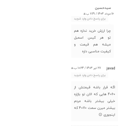
سیدحسین
16 مرداد 1403 / 7:41 ب.ظ
برای پاسخ دادن وارد شوید
چرا ارزش خرید نداره هم
تو هر کیس اسمبل
میشه هم قیمت و
کیفیت مناسبی داره
27 تیر 1403 / 10:24 ب.ظ
javad
برای پاسخ دادن وارد شوید
اگه قرار باشه قیمتش از
4060 هایی که الان تو بازاره
خیلی بیشتر باشه مردم
بیشتر میرن سمت 4070 که
اینجوری 😐