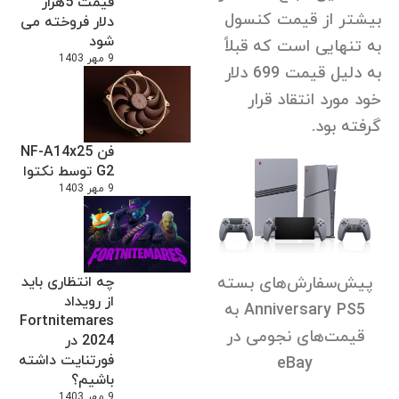
قیمت 5هزار
بیشتر از قیمت کنسول
دلار فروخته می
شود
به تنهایی است که قبلاً
9 مهر 1403
به دلیل قیمت 699 دلار
خود مورد انتقاد قرار
گرفته بود.
فن NF-A14x25
G2 توسط نکتوا
9 مهر 1403
پیش‌سفارش‌های بسته
چه انتظاری باید
از رویداد
Anniversary PS5
به
Fortnitemares
قیمت‌های نجومی در
2024 در
فورتنایت داشته
eBay
باشیم؟
9 مهر 1403