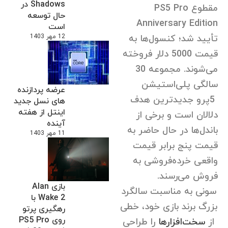
Shadows در
مقطوع PS5 Pro
حال توسعه
Anniversary Edition
است
تأیید شد؛ کنسول‌ها به
12 مهر 1403
قیمت 5000 دلار فروخته
می‌شوند. مجموعه 30
سالگی پلی‌استیشن
عرضه پردازنده
5پرو جدیدترین هدف
های نسل جدید
اینتل از هفته
دلالان است و برخی از
آینده
باندل‌ها در حال حاضر به
11 مهر 1403
قیمت پنج برابر قیمت
واقعی خرده‌فروشی به
فروش می‌رسند.
بازی Alan
سونی به مناسبت سالگرد
Wake 2 با
بزرگ برند بازی خود، خطی
رهگیری پرتو
روی PS5 Pro
از
سخت‌افزارها
را طراحی