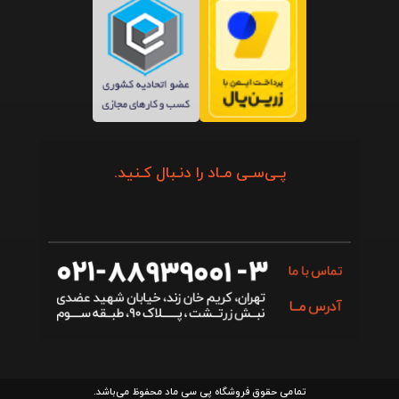
پـی‌سـی مـاد را دنـبال کـنید.
تمامی حقوق فروشگاه پی سی ماد محفوظ می‌باشد.