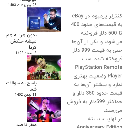
25 اردیبهشت 1403
کنترلر پرمیوم در eBay
به قیمت‌های حدود 400
تا 500 دلار فروخته
بدون هزینه هم
می‌شود، و یکی از آن‌ها
میشه خنکش
کرد!
حتی به قیمت 999 دلار
8 اسفند 1402
فروخته شده است.
PlayStation Remote
Player وضعیت بهتری
پاسخ به سوالات
ندارد و بیشتر آن‌ها به
شما
قیمت حدود 350 دلار و
11 بهمن 1402
حداکثر 599دلار به فروش
می‌رسند.
در نهایت، بسته
صفر تا صد
Anniversary Edition