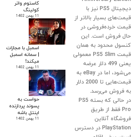
کاستوم واتر
دیجیتال PS5 نیز با
کولینگ
11 بهمن 1402
قیمت‌های بسیار بالاتر از
قیمت خرده‌فروشی در
حال فروش است. این
کنسول محدود به همان
اسمبل با مجازات
قیمت PS5 Slim معمولی
| سمانه اسمبل
میکند!
یعنی 499 دلار عرضه
11 بهمن 1402
می‌شود، اما در eBay به
قیمت‌هایی تا 2000 دلار
به فروش می‌رسد.
حواست به
در حالی که بسته PS5
پسوند پردازنده
Pro فقط از طریق
اینتل باشه
فروشگاه آنلاین
11 بهمن 1402
PlayStation در دسترس