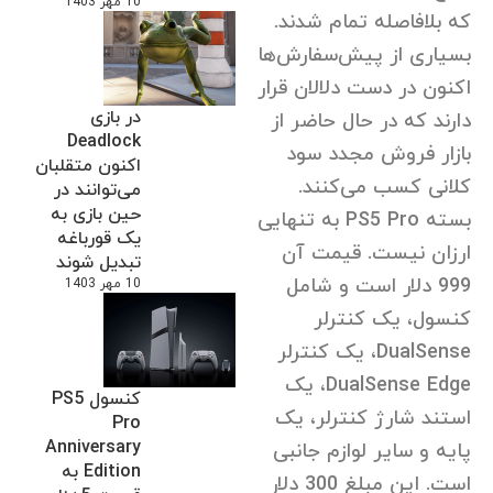
10 مهر 1403
که بلافاصله تمام شدند.
بسیاری از پیش‌سفارش‌ها
اکنون در دست دلالان قرار
در بازی
دارند که در حال حاضر از
Deadlock
بازار فروش مجدد سود
اکنون متقلبان
کلانی کسب می‌کنند.
می‌توانند در
حین بازی به
بسته PS5 Pro به تنهایی
یک قورباغه
ارزان نیست. قیمت آن
تبدیل شوند
999 دلار است و شامل
10 مهر 1403
کنسول، یک کنترلر
DualSense، یک کنترلر
DualSense Edge، یک
کنسول PS5
استند شارژ کنترلر، یک
Pro
Anniversary
پایه و سایر لوازم جانبی
Edition به
است. این مبلغ 300 دلار