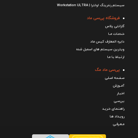
سیستم رندرینگ اولترا | Workstation ULTRA
فروشگاه پی‌سی ماد
گارانتی پلاس
خـدمـات مــا
دایره المعارف کیس ماد
ویترین سیستم های اسمبل شده
ارتـبـاط بـا مـا
پی‌سی ماد مگ
صـفـحه اصـلی
آمــوزش
اخـبـار
بـررسـی
راهـنـمـای خـریـد
رویـداد هـا
مـعـرفـی