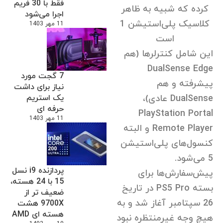
فقط با 30 فریم
کرده که شبیه به ظاهر
اجرا می‌شود
کلاسیک پلی‌استیشن
1
11 مهر 1403
است
این شامل کنترلرها (هم
DualSense Edge
7 گجت مورد
پیشرفته و هم
نیاز برای داشت
DualSense عادی)،
یک استریم
حرفه ای
PlayStation Portal
11 مهر 1403
Remote Player و البته
کنسول‌های پلی‌استیشن
5 می‌شود.
پردازنده i9 نسل
پیش‌سفارش‌ها برای
15 با 24 هسته،
بسته PS5 Pro در تاریخ
ضعیف تر از
26 سپتامبر آغاز شد و به
9700X هشت
هسته ای AMD
هیچ وجه غیرمنتظره نبود