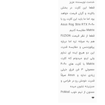
خدمت نویسنده عزیز
قطعا این کارت در بخش
بالارده و گران قیمت خواهد
بود اما ما باید این کارت رو با
Asus Rog Strix RTX 4090
Matrix مقایسه کنیم
قطعا از نظر قیمت FUZION
هم به صرفه تره اما درباره
پرفورمنس و مقایسه قدرت
این دو هیچ ایده ای ندارم
ولی اینو میدونم که کارت
Matrix با کارت های 4090
معمولی 3 فن فرق خیلی
زیادی نداره و Asus صرفاً
قدرت خودش رو در طراحی و
مدرنیته نشون میده
ممنون از تیم خوب PcMod
❤️