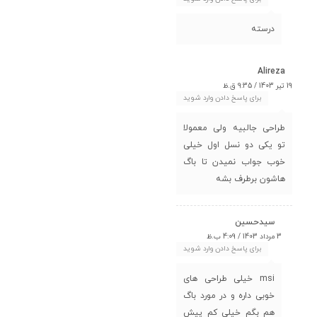
درسته
Alireza
19 تیر 1403 / 9:35 ق.ظ
برای پاسخ دادن وارد شوید
طراحی جالبیه ولی معمولا
تو یکی دو نسل اول خیلی
خوب جواب نمیدن تا باگ
هاشون برطرف بشه
سیدحسین
3 مرداد 1403 / 4:09 ب.ظ
برای پاسخ دادن وارد شوید
msi خیلی طراحی های
خوبی داره و در مورد باگ
هم بگم خیلی کم پیش