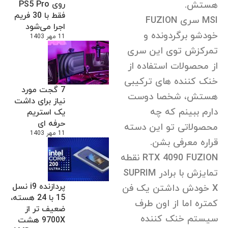
هستش.
روی PS5 Pro
فقط با 30 فریم
MSI سری FUZION
اجرا می‌شود
خودشو برگردونده و
11 مهر 1403
تمرکزش توی این سری
از محصولات استفاده از
خنک کننده های ترکیبی
7 گجت مورد
هستش، شخصا دوست
نیاز برای داشت
دارم ببینم که چه
یک استریم
حرفه ای
محصولاتی تو این دسته
11 مهر 1403
قراره معرفی بشن.
RTX 4090 FUZION نقطه
تمایزش با برادر SUPRIM
پردازنده i9 نسل
X خودش داشتن یک فن
15 با 24 هسته،
کمتره اما از اون طرف
ضعیف تر از
سیستم خنک کننده
9700X هشت