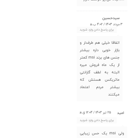
سیدحسین
3 مرداد 1403 / 4:02 ب.ظ
برای پاسخ دادن وارد شوید
اتفاقا خیلی هم طرفدار و
بازار خوبی داره بیشتر
جنس های برند msi کمتر
از یک ماه فروش میره
البته به لطف گارانتی
ماتریکس هستش که
بیشتر مردم اعتماد
میکنند
25 تیر 1403 / 12:04 ق.ظ
امید
برای پاسخ دادن وارد شوید
ولی msi یک حس زیبایی