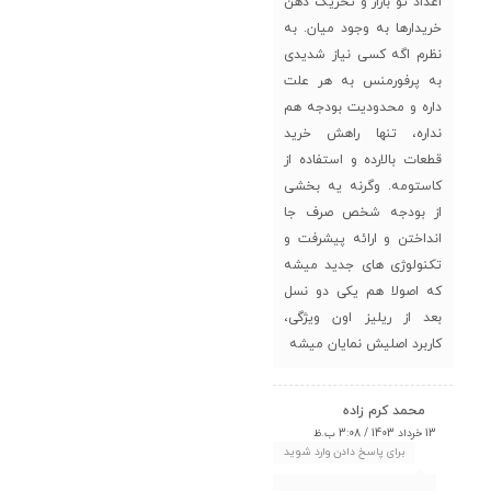
اعداد تو بازار و تحریک ذهن
خریدارها به وجود میان. به
نظرم اگه کسی نیاز شدیدی
به پرفورمنس به هر علت
داره و محدودیت بودجه هم
نداره، تنها راهش خرید
قطعات بالارده و استفاده از
کاستومه. وگرنه یه بخشی
از بودجه شخص صرف جا
انداختن و ارائه پیشرفت و
تکنولوژی های جدید میشه
که اصولا هم یکی دو نسل
بعد از ریلیز اون ویژگی،
کاربرد اصلیش نمایان میشه
محمد کرم زاده
13 خرداد 1403 / 3:08 ب.ظ
برای پاسخ دادن وارد شوید