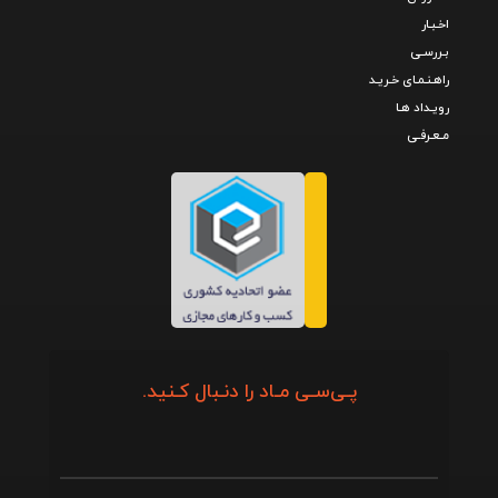
اخـبـار
بـررسـی
راهـنـمـای خـریـد
رویـداد هـا
مـعـرفـی
پـی‌سـی مـاد را دنـبال کـنید.