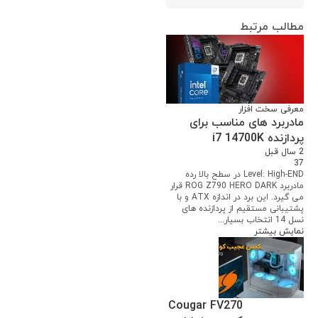
مطالب مرتبط
معرفی سخت افزار
مادربرد های مناسب برای
پردازنده i7 14700K
2 سال قبل
37
Level: High-END در سطح بالا رده
مادربرد ROG Z790 HERO DARK قرار
می گیرد. این برد در اندازه ATX و با
پشتیبانی مستقیم از پردازنده های
نسل 14 انتخاب بسیار...
نمایش بیشتر
Cougar FV270