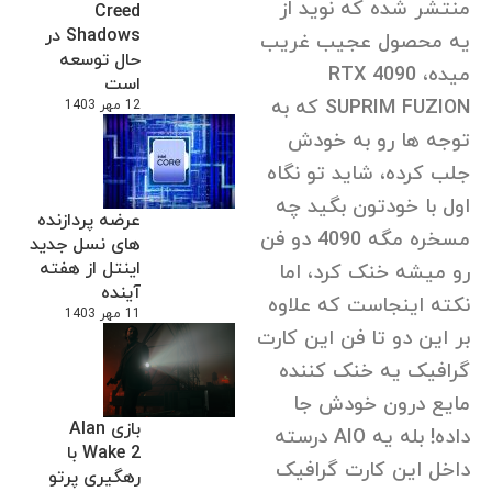
منتشر شده که نوید از
Creed
Shadows در
یه محصول عجیب غریب
حال توسعه
میده، RTX 4090
است
SUPRIM FUZION که به
12 مهر 1403
توجه ها رو به خودش
جلب کرده، شاید تو نگاه
اول با خودتون بگید چه
عرضه پردازنده
مسخره مگه 4090 دو فن
های نسل جدید
اینتل از هفته
رو میشه خنک کرد، اما
آینده
نکته اینجاست که علاوه
11 مهر 1403
بر این دو تا فن این کارت
گرافیک یه خنک کننده
مایع درون خودش جا
بازی Alan
داده! بله یه AIO درسته
Wake 2 با
داخل این کارت گرافیک
رهگیری پرتو