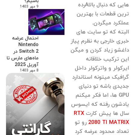
باشیم؟
هایی که دنبال بالاAرده
9 مهر 1403
ترین قطعات با بهترین
عملکرد میگردن.
البته که تو سایت های
احتمال عرضه
خبری خارجی به نظرم پیاز
Nintendo
داغشو زیاد کردن و میگن
Switch 2 در
ماه‌های مارس تا
این ترکیب خلاقانه
آوریل 2025
ایرکولر و واترکولر داخل
8 مهر 1403
گرافیک میتونه استاندارد
جدیدی باشه تو دنیای
GPU ها، اما فکر میکنم
یادشون رفته که ایسوس
سال ها پیش کارت
RTX
2080 TI MATRIX
رو تو
تعداد محدود عرضه کرد