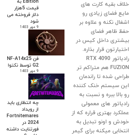
Edition به
خلاف بقیه کارت های
قیمت 5هزار
مایع فضای زیادی رو
دلار فروخته می
شود
اشغال نکنه و علاوه بر
9 مهر 1403
حفظ ظاهر فضای
بیشتری داخل کیس در
اختیارتون قرار بذاره.
رادیاتور RTX 4090
فن NF-A14x25
G2 توسط نکتوا
FUZION هم متراکم تر
9 مهر 1403
طراحی شده تا راندمان
این سیستم خنک کننده
رو بالا ببره و نسبت به
چه انتظاری باید
رادیاتور های معمولی
از رویداد
عملکرد بهتری قراره که از
Fortnitemares
خودش و اونو تبدیل به
2024 در
فورتنایت داشته
انتخابی میکنه برای گیمر