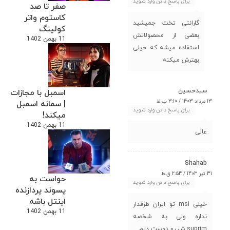
برای پاسخ دادن وارد شوید
صفر تا صد
کاستوم واتر
گارانتی تخت جمیشید
کولینگ
بعضی از محصولاتش
11 بهمن 1402
استفاده میشه که خیلی
بهترش میکنه
سیدحسین
اسمبل با مجازات
13 مرداد 1403 / 3:10 ب.ظ
| سمانه اسمبل
برای پاسخ دادن وارد شوید
میکند!
11 بهمن 1402
عالی
Shahab
31 تیر 1403 / 2:54 ق.ظ
حواست به
برای پاسخ دادن وارد شوید
پسوند پردازنده
اینتل باشه
خیلی msi تو ایران طرفدار
11 بهمن 1402
نداره ولی به شخصه
suprim ش رو دوست دارم