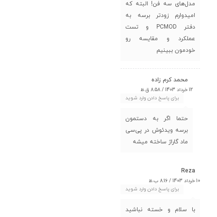
مدل‌های سه فن! البته که
امیدوارم زودتر برسه به
دفتر PCMOD و تست
عملکرد و مقایسه رو
خودمون ببینیم
محمد کرم زاده
12 خرداد 1403 / 8:58 ق.ظ
برای پاسخ دادن وارد شوید
حتما اگر به دستمون
برسه ویدئوش در پی‌سی
ماد گاراژ ساخته میشه
Reza
10 خرداد 1403 / 8:16 ب.ظ
برای پاسخ دادن وارد شوید
با سلام و خسته نباشید