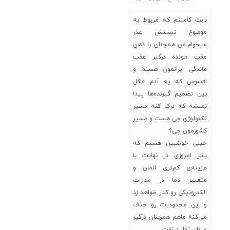
بابت کامنتم که مربوط به
موضوع نیستش عذر
میخوام.من همچنان با ذهن
عقب مونده درگیر عقب
ماندگی ایرانمون هستم و
افسوس که یه آدم عاقل
بین تصمیم گیرنده‌ها پیدا
نمیشه که درک کنه مسیر
تکنولوژی چی هست و مسیر
کشورمون چی؟
خیلی خوشبین هستم که
بشر امروزی در نهایت با
هزینه‌ی کم‌تری المان و
متغییر دما در مدارات
الکترونیکی رو کنار خواهد زد
و این محدودیت رو حذف
می‌کنه ماهم همچنان درگیر
میزان تولید نفت