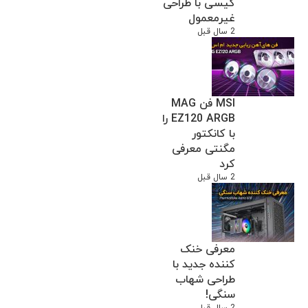
کیسی با طراحی
غیرمعمول
2 سال قبل
MSI فن MAG
EZ120 ARGB را
با کانکتور
مگنتی معرفی
کرد
2 سال قبل
معرفی خنک
کننده جدید با
طراحی شهاب
سنگی!
2 سال قبل