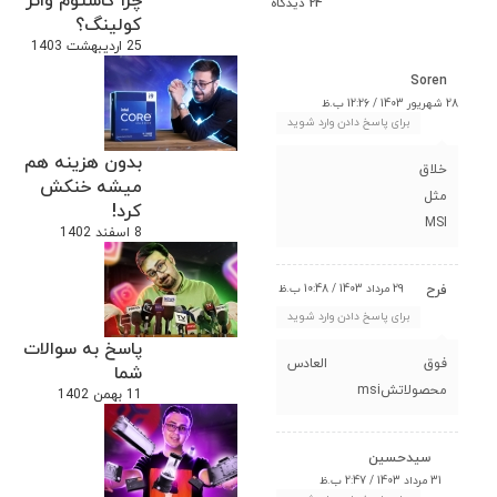
چرا کاستوم واتر
24 دیدگاه
کولینگ؟
25 اردیبهشت 1403
Soren
28 شهریور 1403 / 12:26 ب.ظ
برای پاسخ دادن وارد شوید
بدون هزینه هم
خلاق
میشه خنکش
مثل
کرد!
MSI
8 اسفند 1402
29 مرداد 1403 / 10:48 ب.ظ
فرح
برای پاسخ دادن وارد شوید
پاسخ به سوالات
فوق العادس
شما
محصولاتشmsi
11 بهمن 1402
سیدحسین
31 مرداد 1403 / 2:47 ب.ظ