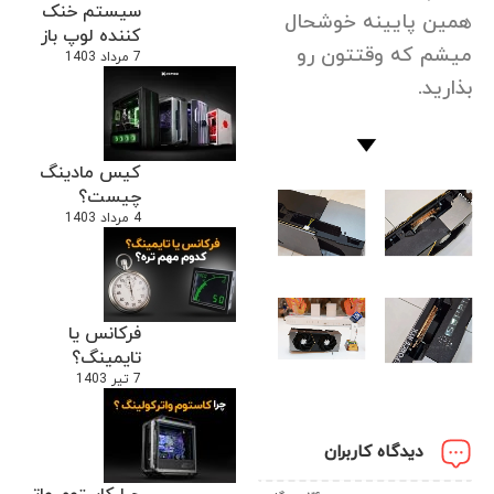
سیستم خنک
همین پایینه خوشحال
کننده لوپ باز
میشم که وقتتون رو
7 مرداد 1403
بذارید.
کیس مادینگ
چیست؟
4 مرداد 1403
فرکانس یا
تایمینگ؟
7 تیر 1403
دیدگاه کاربران