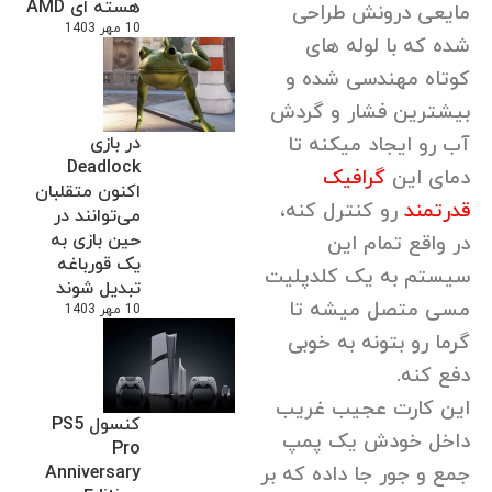
هسته ای AMD
مایعی درونش طراحی
10 مهر 1403
شده که با لوله های
کوتاه مهندسی شده و
بیشترین فشار و گردش
آب رو ایجاد میکنه تا
در بازی
Deadlock
دمای این
گرافیک
اکنون متقلبان
قدرتمند
رو کنترل کنه،
می‌توانند در
حین بازی به
در واقع تمام این
یک قورباغه
سیستم به یک کلدپلیت
تبدیل شوند
مسی متصل میشه تا
10 مهر 1403
گرما رو بتونه به خوبی
دفع کنه.
این کارت عجیب غریب
کنسول PS5
داخل خودش یک پمپ
Pro
جمع و جور جا داده که بر
Anniversary