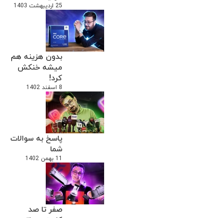
25 اردیبهشت 1403
بدون هزینه هم
میشه خنکش
کرد!
8 اسفند 1402
پاسخ به سوالات
شما
11 بهمن 1402
صفر تا صد