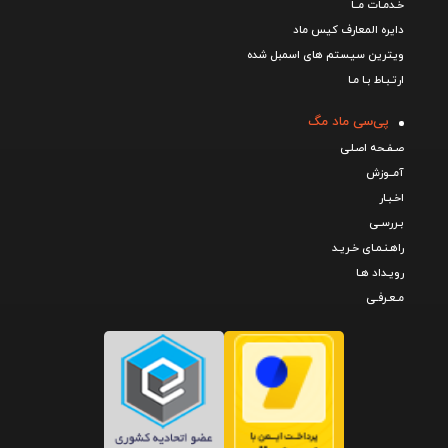
خـدمـات مــا
دایره المعارف کیس ماد
ویترین سیستم های اسمبل شده
ارتـبـاط بـا مـا
پی‌سی ماد مگ
صـفـحه اصـلی
آمــوزش
اخـبـار
بـررسـی
راهـنـمـای خـریـد
رویـداد هـا
مـعـرفـی