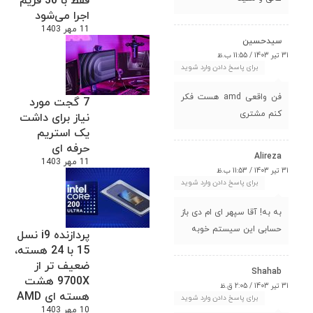
فقط با 30 فریم
اجرا می‌شود
11 مهر 1403
سیدحسین
31 تیر 1403 / 11:55 ب.ظ
برای پاسخ دادن وارد شوید
فن واقعی amd هست فکر
7 گجت مورد
کنم مشتری
نیاز برای داشت
یک استریم
حرفه ای
Alireza
11 مهر 1403
31 تیر 1403 / 11:53 ب.ظ
برای پاسخ دادن وارد شوید
به به! آقا سپهر ای ام دی باز
حسابی این سیستم خوبه
پردازنده i9 نسل
15 با 24 هسته،
ضعیف تر از
Shahab
9700X هشت
31 تیر 1403 / 2:05 ق.ظ
هسته ای AMD
برای پاسخ دادن وارد شوید
10 مهر 1403