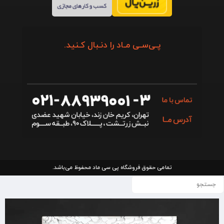
پـی‌سـی مـاد را دنـبال کـنید.
تمامی حقوق فروشگاه پی سی ماد محفوظ می‌باشد.