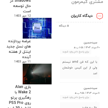
Shadows در
مشتری گیمرمون
حال توسعه
است
دیدگاه کاربران
12 مهر 1403
5 دیدگاه
عرضه پردازنده
سیدحسین
های نسل جدید
20 مرداد 1403 / 6:51 ب.ظ
اینتل از هفته
برای پاسخ دادن وارد شوید
آینده
11 مهر 1403
با این که فن amd نیستم
ولی از این کیس خوشمان
امد
بازی Alan
سیدحسین
Wake 2 با
11 مرداد 1403 / 9:51 ب.ظ
رهگیری پرتو
برای پاسخ دادن وارد شوید
روی PS5 Pro
عالی و مفید