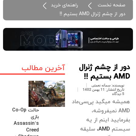
صفحه نخست
راهنمای خرید
دور از چشم ژنرال AMD بستیم !!
دور از چشم ژنرال
آخرین مطالب
AMD بستیم !!
نویسنده:
سمانه نعمتی
تاریخ انتشار:
11 بهمن 1402
5 دیدگاه
همیشه میگید پی‌سی‌ماد
حالت Co-Op
AMD نمیفروشه،
بازی
بفرمایید اینم از یه
Assassin’s
سیستم
AMD،
سلیقه
Creed