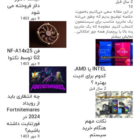
2 سال قبل
دلار فروخته می
10
در این مقاله سعی می‌کنیم به‌صورت
شود
خلاصه توضیح بدیم که چطور می‌شه
9 مهر 1403
یک مادربرد مناسب برای سیستممون
انتخاب کنیم. معلومه که یک مادربرد
رده بالا یا پرچم‌دار همه جور امکاناتی...
نمایش بیشتر
فن NF-A14x25
G2 توسط نکتوا
9 مهر 1403
INTEL یا AMD،
کدوم برای ادیت
بهتره ؟
2 سال قبل
چه انتظاری باید
از رویداد
Fortnitemares
2024 در
نکات مهم
فورتنایت داشته
هنگام خرید
باشیم؟
سیستم
9 مهر 1403