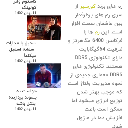
کاستوم واتر
رم
های برند
کورسیر
از
کولینگ
11 بهمن 1402
سری رم های پرطرفدار
بین عاشقان سخت افزار
است. این
رم
ها با
فرکانس 6400 مگاهرتز و
اسمبل با مجازات
ظرفیت 64گیگابایت
| سمانه اسمبل
میکند!
دارای تکنولوژی DDR5
11 بهمن 1402
هستند. تکنولوژی های
DDR5 معماری جدیدی از
نحوه مدیریت ولتاژ است
حواست به
که موجب بهتر شدن
پسوند پردازنده
توزیع انرژی میشود اما
اینتل باشه
ممکن است باعث
11 بهمن 1402
افزایش دما در ماژول
شود.