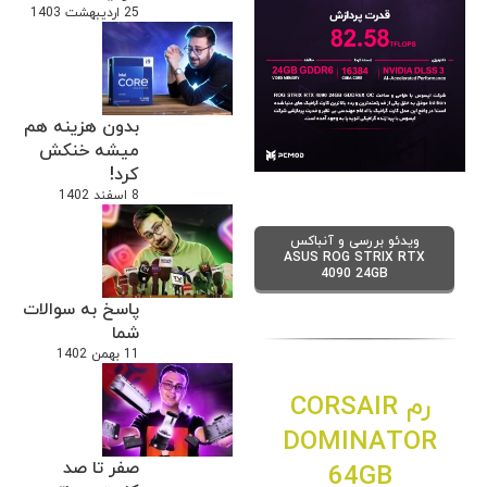
25 اردیبهشت 1403
بدون هزینه هم
میشه خنکش
کرد!
8 اسفند 1402
ویدئو بررسی و آنباکس
ASUS ROG STRIX RTX
4090 24GB
پاسخ به سوالات
شما
11 بهمن 1402
رم CORSAIR
DOMINATOR
صفر تا صد
64GB