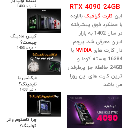
کننده لوپ باز
RTX 4090 24GB
7 مرداد 1403
این
کارت گرافیک
بالارده
با عملکرد فوق پیشرفته
در سال 1402 به بازار
کیس مادینگ
ایران معرفی شد. پرچم
چیست؟
4 مرداد 1403
دار کارت های
NVIDIA
با
16384 هسته کودا و
24GB حافظه جز پرطرفدار
ترین کارت های این روزا
فرکانس یا
می باشد.
تایمینگ؟
7 تیر 1403
چرا کاستوم واتر
کولینگ؟