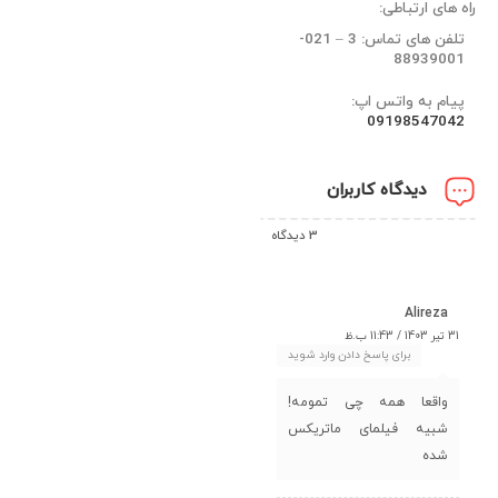
راه های ارتباطی:
تلفن های تماس: 3 – 021-
88939001
پیام به واتس اپ:
09198547042
دیدگاه کاربران
3 دیدگاه
Alireza
31 تیر 1403 / 11:43 ب.ظ
برای پاسخ دادن وارد شوید
واقعا همه چی تمومه!
شبیه فیلمای ماتریکس
شده