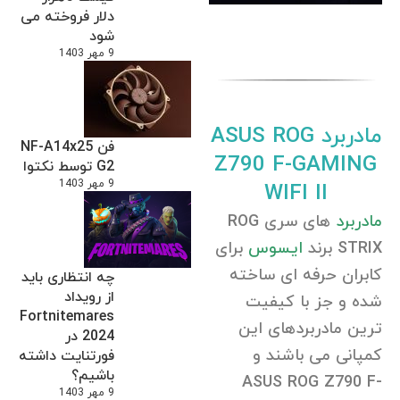
دلار فروخته می
شود
9 مهر 1403
مادربرد ASUS ROG
فن NF-A14x25
Z790 F-GAMING
G2 توسط نکتوا
9 مهر 1403
WIFI II
مادربرد
های سری ROG
STRIX برند
ایسوس
برای
کابران حرفه ای ساخته
چه انتظاری باید
از رویداد
شده و جز با کیفیت
Fortnitemares
ترین مادربردهای این
2024 در
کمپانی می باشند و
فورتنایت داشته
باشیم؟
ASUS ROG Z790 F-
9 مهر 1403