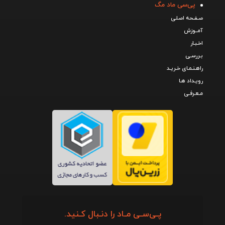
پی‌سی ماد مگ
صـفـحه اصـلی
آمــوزش
اخـبـار
بـررسـی
راهـنـمـای خـریـد
رویـداد هـا
مـعـرفـی
پـی‌سـی مـاد را دنـبال کـنید.