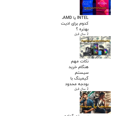
INTEL یا AMD،
کدوم برای ادیت
بهتره ؟
2 سال قبل
نکات مهم
هنگام خرید
سیستم
گیمینگ با
بودجه محدود
2 سال قبل