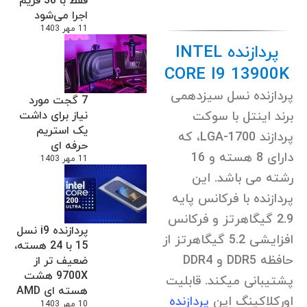
فقط با 30 فریم
اجرا می‌شود
11 مهر 1403
پردازنده
INTEL
CORE I9 13900K
پردازنده نسل سیزدهمی
7 گجت مورد
نیاز برای داشت
برند اینتل با سوکت
یک استریم
پردازند LGA-1700، که
حرفه ای
دارای 8 هسته و 16
11 مهر 1403
رشته می باشد. این
پردازنده با فرکانس پایه
2.9 گیگاهرتز و فرکانس
پردازنده i9 نسل
افزایشی 5.2 گیگاهرتز از
15 با 24 هسته،
حافظه DDR5 و DDR4
ضعیف تر از
9700X هشت
پشتیبانی میکند. قابلیت
هسته ای AMD
اورکلاکینگ این
پردازنده
10 مهر 1403