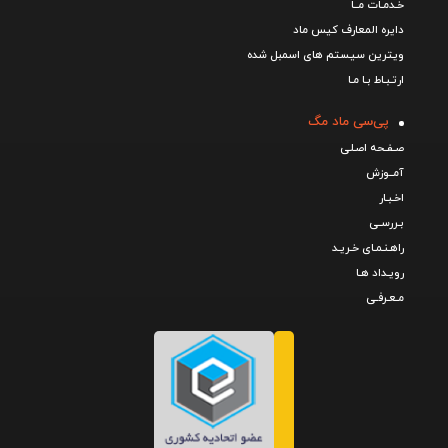
خـدمـات مــا
دایره المعارف کیس ماد
ویترین سیستم های اسمبل شده
ارتـبـاط بـا مـا
پی‌سی ماد مگ
صـفـحه اصـلی
آمــوزش
اخـبـار
بـررسـی
راهـنـمـای خـریـد
رویـداد هـا
مـعـرفـی