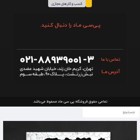
پـی‌سـی مـاد را دنـبال کـنید.
تمامی حقوق فروشگاه پی سی ماد محفوظ می‌باشد.