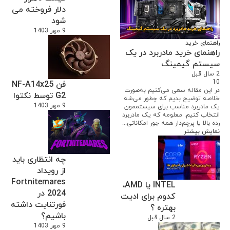
دلار فروخته می
شود
9 مهر 1403
راهنمای خرید
راهنمای خرید مادربرد در یک
سیستم گیمینگ
2 سال قبل
10
فن NF-A14x25
در این مقاله سعی می‌کنیم به‌صورت
G2 توسط نکتوا
خلاصه توضیح بدیم که چطور می‌شه
9 مهر 1403
یک مادربرد مناسب برای سیستممون
انتخاب کنیم. معلومه که یک مادربرد
رده بالا یا پرچم‌دار همه جور امکاناتی...
نمایش بیشتر
چه انتظاری باید
از رویداد
Fortnitemares
INTEL یا AMD،
2024 در
کدوم برای ادیت
فورتنایت داشته
بهتره ؟
باشیم؟
2 سال قبل
9 مهر 1403