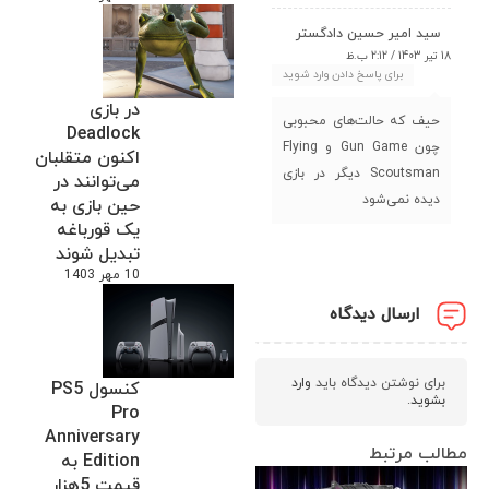
سید امیر حسین دادگستر
18 تیر 1403 / 2:12 ب.ظ
برای پاسخ دادن وارد شوید
در بازی
حیف که حالت‌های محبوبی
Deadlock
چون Gun Game و Flying
اکنون متقلبان
Scoutsman دیگر در بازی
می‌توانند در
دیده نمی‌شود
حین بازی به
یک قورباغه
تبدیل شوند
10 مهر 1403
ارسال دیدگاه
برای نوشتن دیدگاه باید
وارد
کنسول PS5
بشوید
.
Pro
Anniversary
مطالب مرتبط
Edition به
قیمت 5هزار