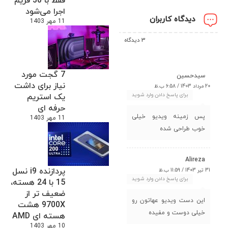
فقط با 30 فریم
اجرا می‌شود
دیدگاه کاربران
11 مهر 1403
3 دیدگاه
7 گجت مورد
سیدحسین
نیاز برای داشت
20 مرداد 1403 / 6:58 ب.ظ
برای پاسخ دادن وارد شوید
یک استریم
حرفه ای
پس زمینه ویدیو خیلی
11 مهر 1403
خوب طراحی شده
Alireza
پردازنده i9 نسل
31 تیر 1403 / 11:59 ب.ظ
برای پاسخ دادن وارد شوید
15 با 24 هسته،
ضعیف تر از
این دست ویدیو عهاتون رو
9700X هشت
خیلی دوست و مفیده
هسته ای AMD
10 مهر 1403