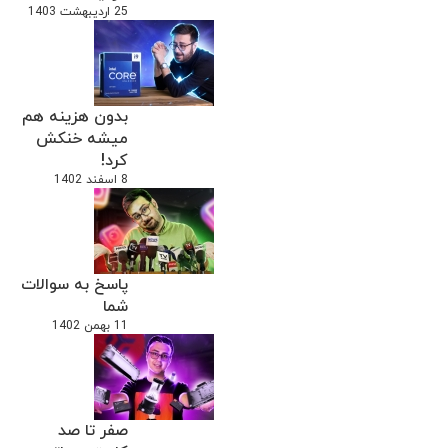
25 اردیبهشت 1403
بدون هزینه هم
میشه خنکش
کرد!
8 اسفند 1402
پاسخ به سوالات
شما
11 بهمن 1402
صفر تا صد