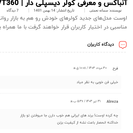
آنباکس و معرفی کولر دیسپلی دار | AWEST AVT360 و AWEST AVT240W
نویسنده:
سمانه نعمتی
تاریخ انتشار:
14 بهمن 1401
7 دیدگاه
اوست مدل‌های جدید کولر‌های خودش رو هم به بازار روانه
مناسبی در اختیار کاربران قرار خواهند گرفت با ما همراه
دیدگاه کاربران
30 مرداد 1403 / 10:08 ق.ظ
فرح
خیلی فن خوبی به نظر میاد
31 تیر 1403 / 5:36 ب.ظ
Alireza
چه کرده اوست! برند های ایرانی هم خوب دارن جا میوفتن تو بازار
خداکنه انحصار باعث نشه از کیفیت بزنن