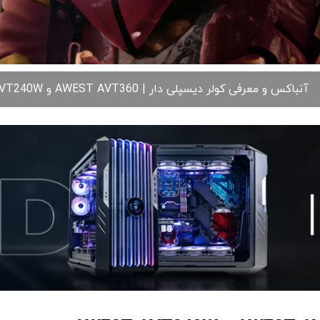
آنباکس و معرفی کولر دیسپلی دار | AWEST AVT360 و AWEST AVT240W